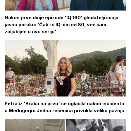
Nakon prve dvije epizode 'IQ 160' gledatelji imaju
jasnu poruku: 'Čak i s IQ-om od 80, već sam
zaljubljen u ovu seriju'
Petra iz 'Braka na prvu' se oglasila nakon incidenta
u Međugorju: Jedna rečenica privukla veliku pažnju