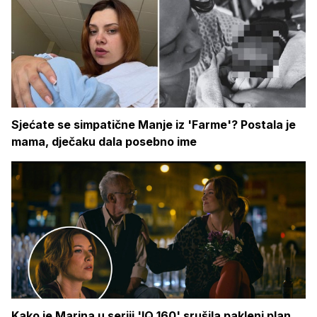
Sjećate se simpatične Manje iz 'Farme'? Postala je
mama, dječaku dala posebno ime
Kako je Marina u seriji 'IQ 160' srušila pakleni plan