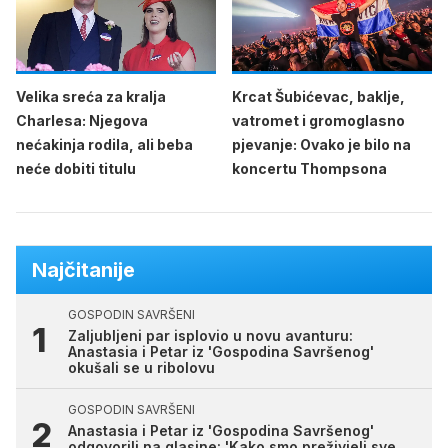
Velika sreća za kralja
Krcat Šubićevac, baklje,
Charlesa: Njegova
vatromet i gromoglasno
nećakinja rodila, ali beba
pjevanje: Ovako je bilo na
neće dobiti titulu
koncertu Thompsona
Najčitanije
GOSPODIN SAVRŠENI
Zaljubljeni par isplovio u novu avanturu:
Anastasia i Petar iz 'Gospodina Savršenog'
okušali se u ribolovu
GOSPODIN SAVRŠENI
Anastasia i Petar iz 'Gospodina Savršenog'
odgovorili na glasine: 'Kako smo preživjeli sve