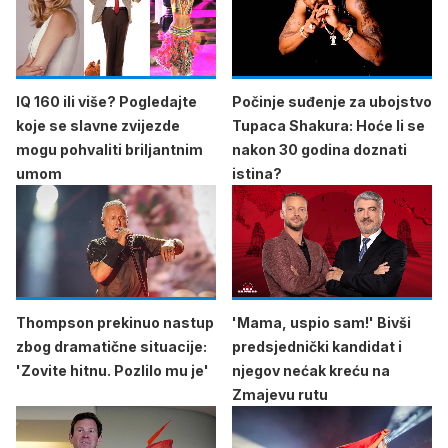
IQ 160 ili više? Pogledajte
Počinje suđenje za ubojstvo
koje se slavne zvijezde
Tupaca Shakura: Hoće li se
mogu pohvaliti briljantnim
nakon 30 godina doznati
umom
istina?
Thompson prekinuo nastup
'Mama, uspio sam!' Bivši
zbog dramatične situacije:
predsjednički kandidat i
'Zovite hitnu. Pozlilo mu je'
njegov nećak kreću na
Zmajevu rutu