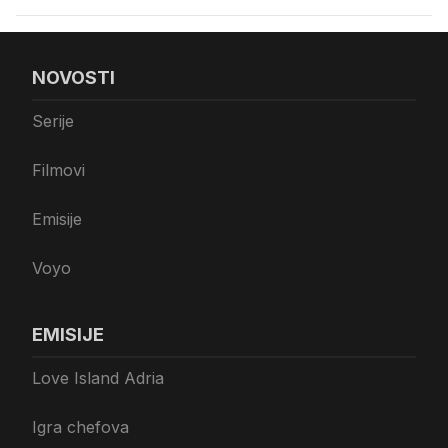
NOVOSTI
Serije
Filmovi
Emisije
Voyo
EMISIJE
Love Island Adria
Igra chefova