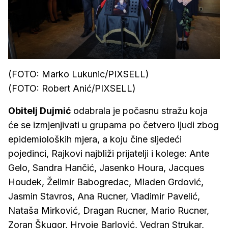
(FOTO: Marko Lukunic/PIXSELL)
(FOTO: Robert Anić/PIXSELL)
Obitelj Dujmić
odabrala je počasnu stražu koja
će se izmjenjivati u grupama po četvero ljudi zbog
epidemioloških mjera, a koju čine sljedeći
pojedinci, Rajkovi najbliži prijatelji i kolege: Ante
Gelo, Sandra Hančić, Jasenko Houra, Jacques
Houdek, Želimir Babogredac, Mladen Grdović,
Jasmin Stavros, Ana Rucner, Vladimir Pavelić,
Nataša Mirković, Dragan Rucner, Mario Rucner,
Zoran Škugor, Hrvoje Barlović, Vedran Strukar,