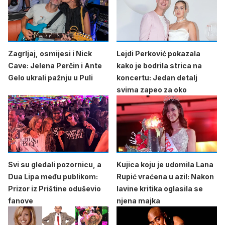
Zagrljaj, osmijesi i Nick
Lejdi Perković pokazala
Cave: Jelena Perčin i Ante
kako je bodrila strica na
Gelo ukrali pažnju u Puli
koncertu: Jedan detalj
svima zapeo za oko
Svi su gledali pozornicu, a
Kujica koju je udomila Lana
Dua Lipa među publikom:
Rupić vraćena u azil: Nakon
Prizor iz Prištine oduševio
lavine kritika oglasila se
fanove
njena majka