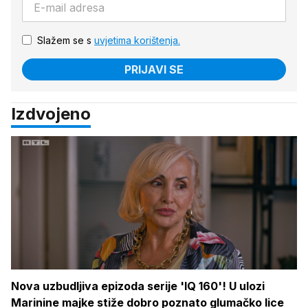
Slažem se s
uvjetima korištenja.
PRIJAVI SE
Izdvojeno
Nova uzbudljiva epizoda serije 'IQ 160'! U ulozi
Marinine majke stiže dobro poznato glumačko lice