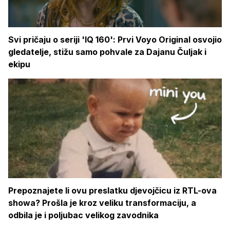
Svi pričaju o seriji 'IQ 160': Prvi Voyo Original osvojio
gledatelje, stižu samo pohvale za Dajanu Čuljak i
ekipu
Prepoznajete li ovu preslatku djevojčicu iz RTL-ova
showa? Prošla je kroz veliku transformaciju, a
odbila je i poljubac velikog zavodnika