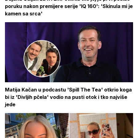
poruku nakon premijere serije 'IQ 160': 'Skinula mi je
kamen sa srca'
Matija Kačan u podcastu 'Spill The Tea' otkrio koga
bi iz 'Divljih pčela' vodio na pusti otok i tko najviše
jede