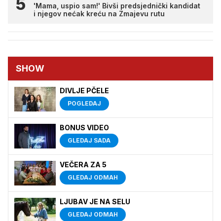
'Mama, uspio sam!' Bivši predsjednički kandidat
i njegov nećak kreću na Zmajevu rutu
SHOW
DIVLJE PČELE
POGLEDAJ
BONUS VIDEO
GLEDAJ SADA
VEČERA ZA 5
GLEDAJ ODMAH
LJUBAV JE NA SELU
GLEDAJ ODMAH