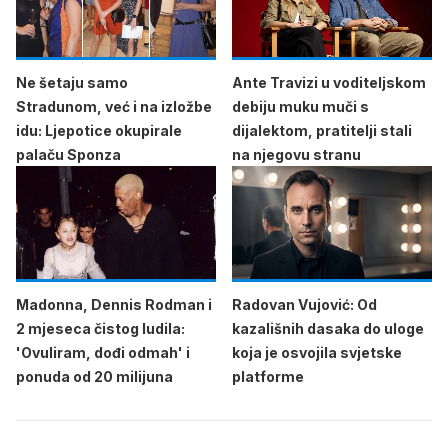
Ne šetaju samo
Ante Travizi u voditeljskom
Stradunom, već i na izložbe
debiju muku muči s
idu: Ljepotice okupirale
dijalektom, pratitelji stali
palaču Sponza
na njegovu stranu
Madonna, Dennis Rodman i
Radovan Vujović: Od
2 mjeseca čistog ludila:
kazališnih dasaka do uloge
'Ovuliram, dođi odmah' i
koja je osvojila svjetske
ponuda od 20 milijuna
platforme