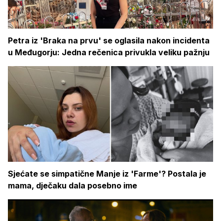
Petra iz 'Braka na prvu' se oglasila nakon incidenta
u Međugorju: Jedna rečenica privukla veliku pažnju
Sjećate se simpatične Manje iz 'Farme'? Postala je
mama, dječaku dala posebno ime