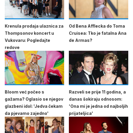
Krenula prodaja ulaznica za
Od Bena Afflecka do Toma
Thompsonov koncert u
Cruisea: Tko je fatalna Ana
Vukovaru: Pogledajte
de Armas?
redove
Bloom već počeo s
Razveli se prije 11 godina, a
gažama? Oglasio se njegov
danas šokiraju odnosom:
glazbeni idol: 'Jedva čekam
'Ona mi je jedna od najboljih
da pjevamo zajedno'
prijateljica'