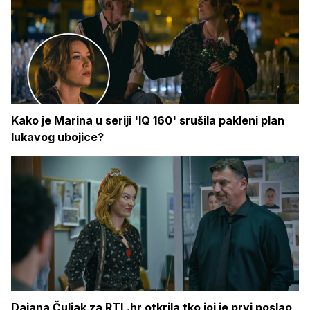
Kako je Marina u seriji 'IQ 160' srušila pakleni plan
lukavog ubojice?
Dajana Čuljak za RTL.hr otkrila tko joj je prvi poslao