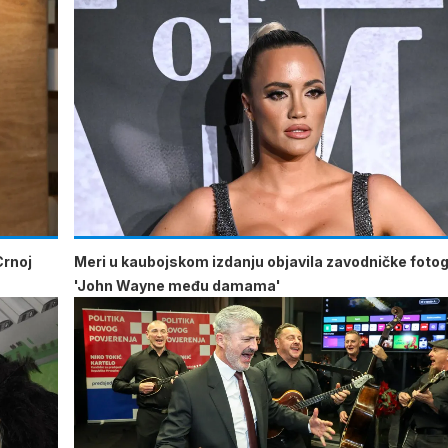
Crnoj
Meri u kaubojskom izdanju objavila zavodničke fotogr
'John Wayne među damama'