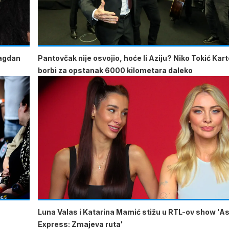
lagdan
Pantovčak nije osvojio, hoće li Aziju? Niko Tokić Kart
borbi za opstanak 6000 kilometara daleko
u
Luna Valas i Katarina Mamić stižu u RTL-ov show 'As
Express: Zmajeva ruta'