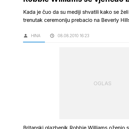
Kada je čuo da su mediji shvatili kako se želi
trenutak ceremoniju prebacio na Beverly Hill
HINA
08.08.2010 16:23
OGLAS
Britanski glazbenik Robbie Williams oženio 