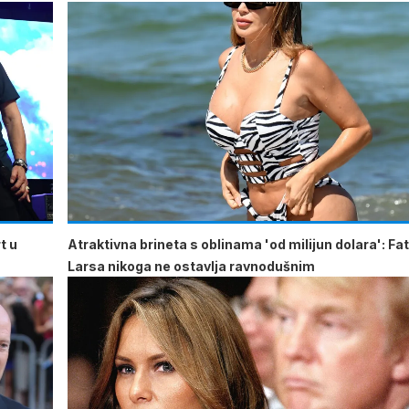
t u
Atraktivna brineta s oblinama 'od milijun dolara': Fa
Larsa nikoga ne ostavlja ravnodušnim