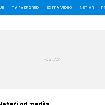
JE
TV RASPORED
EXTRA VIDEO
NET.HR
P
OGLAS
ježeći od medija