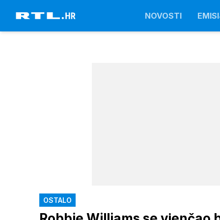
NOVOSTI
EMISI
OSTALO
Robbie Williams se vjenčao b