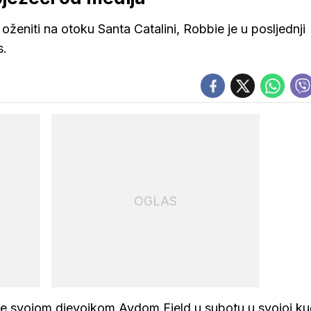
 oženiti na otoku Santa Catalini, Robbie je u posljednji
s.
OGLAS
se svojom djevojkom Aydom Field u subotu u svojoj ku