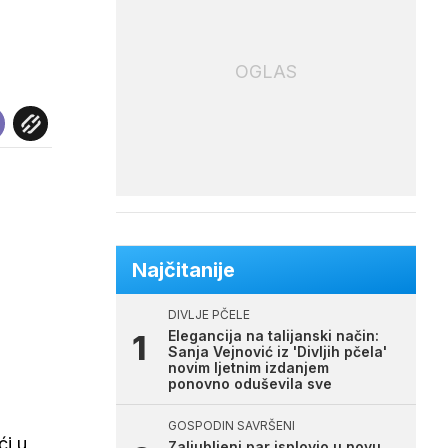
OGLAS
Najčitanije
DIVLJE PČELE
Elegancija na talijanski način:
Sanja Vejnović iz 'Divljih pčela'
novim ljetnim izdanjem
ponovno oduševila sve
GOSPODIN SAVRŠENI
ći u
Zaljubljeni par isplovio u novu