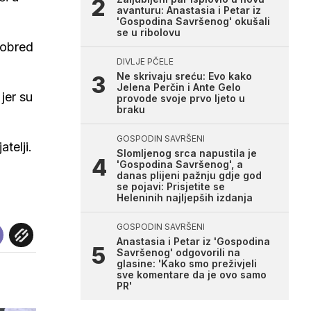
avanturu: Anastasia i Petar iz
'Gospodina Savršenog' okušali
se u ribolovu
i obred
DIVLJE PČELE
Ne skrivaju sreću: Evo kako
Jelena Perčin i Ante Gelo
jer su
provode svoje prvo ljeto u
braku
GOSPODIN SAVRŠENI
telji.
Slomljenog srca napustila je
'Gospodina Savršenog', a
danas plijeni pažnju gdje god
se pojavi: Prisjetite se
Heleninih najljepših izdanja
GOSPODIN SAVRŠENI
Anastasia i Petar iz 'Gospodina
Savršenog' odgovorili na
glasine: 'Kako smo preživjeli
sve komentare da je ovo samo
PR'