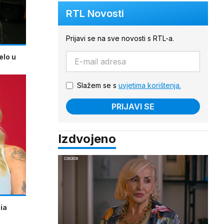
RTL Novosti
Prijavi se na sve novosti s RTL-a.
elo u
Slažem se s
uvjetima korištenja.
PRIJAVI SE
Izdvojeno
ia