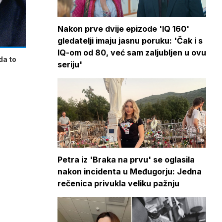
Nakon prve dvije epizode 'IQ 160'
gledatelji imaju jasnu poruku: 'Čak i s
IQ-om od 80, već sam zaljubljen u ovu
da to
seriju'
Petra iz 'Braka na prvu' se oglasila
nakon incidenta u Međugorju: Jedna
rečenica privukla veliku pažnju