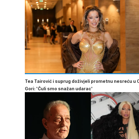
Tea Tairović i suprug doživjeli prometnu nesreću u 
Gori: 'Čuli smo snažan udarac'