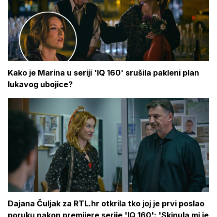
Kako je Marina u seriji 'IQ 160' srušila pakleni plan
lukavog ubojice?
Dajana Čuljak za RTL.hr otkrila tko joj je prvi poslao
poruku nakon premijere serije 'IQ 160': 'Skinula mi je