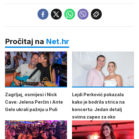
Pročitaj na
Net.hr
Zagrljaj, osmijesi i Nick
Lejdi Perković pokazala
Cave: Jelena Perčin i Ante
kako je bodrila strica na
Gelo ukrali pažnju u Puli
koncertu: Jedan detalj
svima zapeo za oko