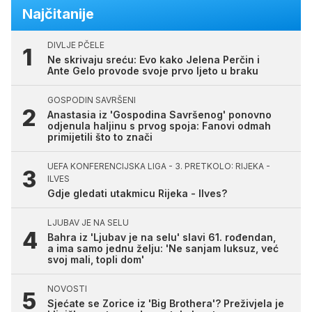
Najčitanije
DIVLJE PČELE
Ne skrivaju sreću: Evo kako Jelena Perčin i
Ante Gelo provode svoje prvo ljeto u braku
GOSPODIN SAVRŠENI
Anastasia iz 'Gospodina Savršenog' ponovno
odjenula haljinu s prvog spoja: Fanovi odmah
primijetili što to znači
UEFA KONFERENCIJSKA LIGA - 3. PRETKOLO: RIJEKA -
ILVES
Gdje gledati utakmicu Rijeka - Ilves?
LJUBAV JE NA SELU
Bahra iz 'Ljubav je na selu' slavi 61. rođendan,
a ima samo jednu želju: 'Ne sanjam luksuz, već
svoj mali, topli dom'
NOVOSTI
Sjećate se Zorice iz 'Big Brothera'? Preživjela je