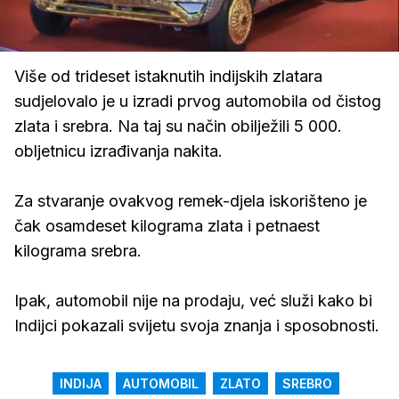
Loaded
:
58.35%
/
Upali
zvuk
Više od trideset istaknutih indijskih zlatara
sudjelovalo je u izradi prvog automobila od čistog
zlata i srebra. Na taj su način obilježili 5 000.
obljetnicu izrađivanja nakita.
Za stvaranje ovakvog remek-djela iskorišteno je
čak osamdeset kilograma zlata i petnaest
kilograma srebra.
Ipak, automobil nije na prodaju, već služi kako bi
Indijci pokazali svijetu svoja znanja i sposobnosti.
INDIJA
AUTOMOBIL
ZLATO
SREBRO