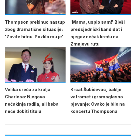
Thompson prekinuo nastup
'Mama, uspio sam!' Bivši
zbog dramatične situacije:
predsjednički kandidat i
'Zovite hitnu. Pozlilo mu je'
njegov nećak kreću na
Zmajevu rutu
Velika sreća za kralja
Krcat Šubićevac, baklje,
Charlesa: Njegova
vatromet i gromoglasno
nećakinja rodila, ali beba
pjevanje: Ovako je bilo na
neće dobiti titulu
koncertu Thompsona