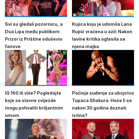
Svi su gledali pozornicu, a
Kujica koju je udomila Lana
Dua Lipa među publikom:
Rupić vraćena u azil: Nakon
Prizor iz Prištine oduševio
lavine kritika oglasila se
fanove
njena majka
IQ 160 ili više? Pogledajte
Počinje suđenje za ubojstvo
koje se slavne zvijezde
Tupaca Shakura: Hoće li se
mogu pohvaliti briljantnim
nakon 30 godina doznati
umom
istina?