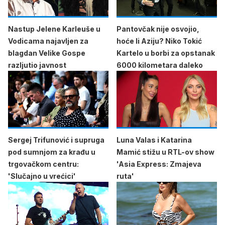
Nastup Jelene Karleuše u
Pantovčak nije osvojio,
Vodicama najavljen za
hoće li Aziju? Niko Tokić
blagdan Velike Gospe
Kartelo u borbi za opstanak
razljutio javnost
6000 kilometara daleko
Sergej Trifunović i supruga
Luna Valas i Katarina
pod sumnjom za krađu u
Mamić stižu u RTL-ov show
trgovačkom centru:
'Asia Express: Zmajeva
'Slučajno u vrećici'
ruta'