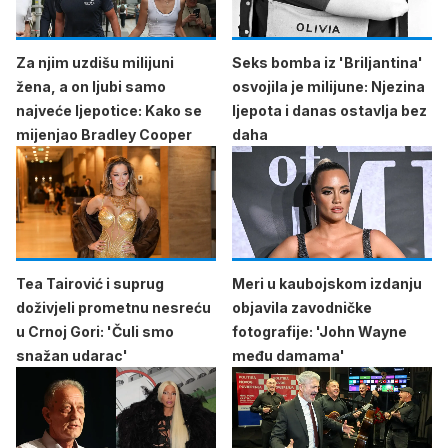
Za njim uzdišu milijuni
Seks bomba iz 'Briljantina'
žena, a on ljubi samo
osvojila je milijune: Njezina
najveće ljepotice: Kako se
ljepota i danas ostavlja bez
mijenjao Bradley Cooper
daha
Tea Tairović i suprug
Meri u kaubojskom izdanju
doživjeli prometnu nesreću
objavila zavodničke
u Crnoj Gori: 'Čuli smo
fotografije: 'John Wayne
snažan udarac'
među damama'