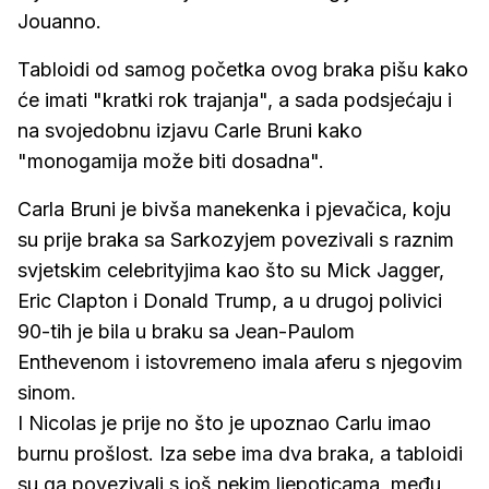
Jouanno.
Tabloidi od samog početka ovog braka pišu kako
će imati "kratki rok trajanja", a sada podsjećaju i
na svojedobnu izjavu Carle Bruni kako
"monogamija može biti dosadna".
Carla Bruni je bivša manekenka i pjevačica, koju
su prije braka sa Sarkozyjem povezivali s raznim
svjetskim celebrityjima kao što su Mick Jagger,
Eric Clapton i Donald Trump, a u drugoj polivici
90-tih je bila u braku sa Jean-Paulom
Enthevenom i istovremeno imala aferu s njegovim
sinom.
I Nicolas je prije no što je upoznao Carlu imao
burnu prošlost. Iza sebe ima dva braka, a tabloidi
su ga povezivali s još nekim ljepoticama, među