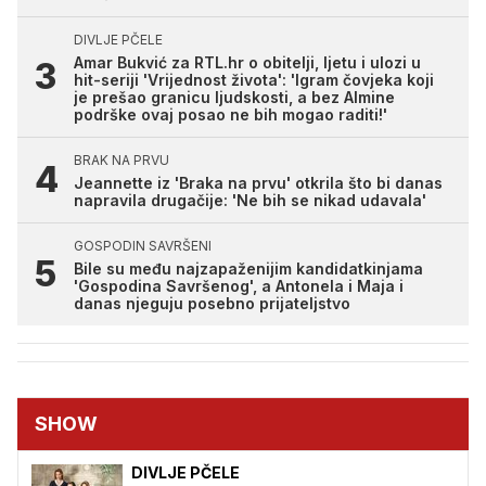
DIVLJE PČELE
Amar Bukvić za RTL.hr o obitelji, ljetu i ulozi u
hit-seriji 'Vrijednost života': 'Igram čovjeka koji
je prešao granicu ljudskosti, a bez Almine
podrške ovaj posao ne bih mogao raditi!'
BRAK NA PRVU
Jeannette iz 'Braka na prvu' otkrila što bi danas
napravila drugačije: 'Ne bih se nikad udavala'
GOSPODIN SAVRŠENI
Bile su među najzapaženijim kandidatkinjama
'Gospodina Savršenog', a Antonela i Maja i
danas njeguju posebno prijateljstvo
SHOW
DIVLJE PČELE