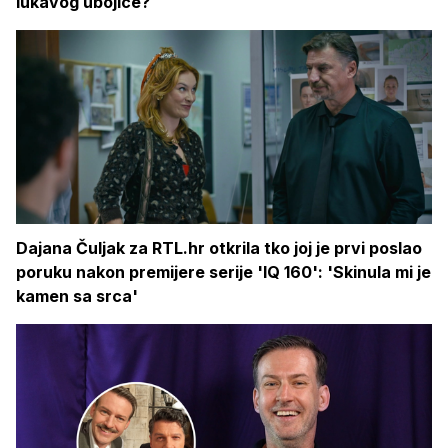
lukavog ubojice?
Dajana Čuljak za RTL.hr otkrila tko joj je prvi poslao
poruku nakon premijere serije 'IQ 160': 'Skinula mi je
kamen sa srca'