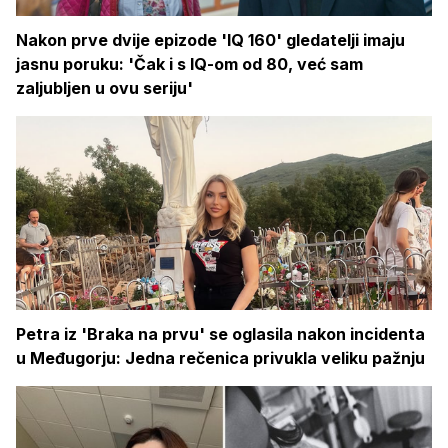
Nakon prve dvije epizode 'IQ 160' gledatelji imaju
jasnu poruku: 'Čak i s IQ-om od 80, već sam
zaljubljen u ovu seriju'
Petra iz 'Braka na prvu' se oglasila nakon incidenta
u Međugorju: Jedna rečenica privukla veliku pažnju