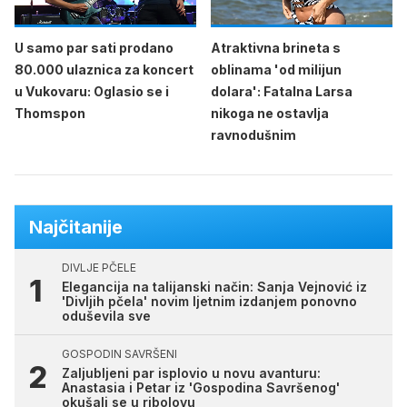
U samo par sati prodano
Atraktivna brineta s
80.000 ulaznica za koncert
oblinama 'od milijun
u Vukovaru: Oglasio se i
dolara': Fatalna Larsa
Thomspon
nikoga ne ostavlja
ravnodušnim
Najčitanije
DIVLJE PČELE
Elegancija na talijanski način: Sanja Vejnović iz
'Divljih pčela' novim ljetnim izdanjem ponovno
oduševila sve
GOSPODIN SAVRŠENI
Zaljubljeni par isplovio u novu avanturu:
Anastasia i Petar iz 'Gospodina Savršenog'
okušali se u ribolovu