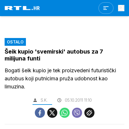
OSTALO
Šeik kupio 'svemirski' autobus za 7
milijuna funti
Bogati šeik kupio je tek proizvedeni futuristički
autobus koji putnicima pruža udobnost kao
limuzina.
S.K.
05.10.2011 11:10