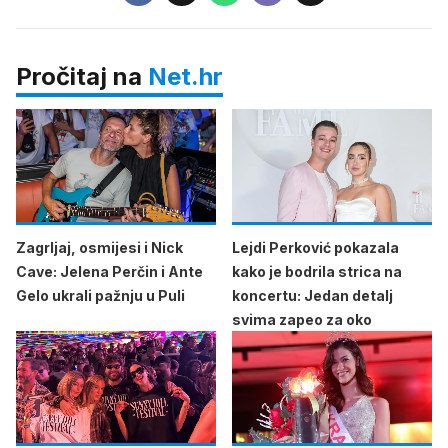
Pročitaj na
Net.hr
Zagrljaj, osmijesi i Nick
Lejdi Perković pokazala
Cave: Jelena Perčin i Ante
kako je bodrila strica na
Gelo ukrali pažnju u Puli
koncertu: Jedan detalj
svima zapeo za oko