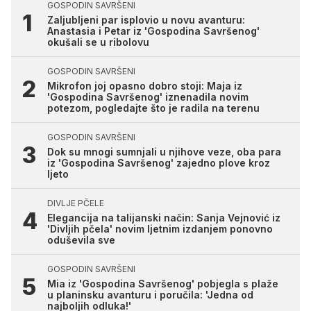
GOSPODIN SAVRŠENI
Zaljubljeni par isplovio u novu avanturu:
Anastasia i Petar iz 'Gospodina Savršenog'
okušali se u ribolovu
GOSPODIN SAVRŠENI
Mikrofon joj opasno dobro stoji: Maja iz
'Gospodina Savršenog' iznenadila novim
potezom, pogledajte što je radila na terenu
GOSPODIN SAVRŠENI
Dok su mnogi sumnjali u njihove veze, oba para
iz 'Gospodina Savršenog' zajedno plove kroz
ljeto
DIVLJE PČELE
Elegancija na talijanski način: Sanja Vejnović iz
'Divljih pčela' novim ljetnim izdanjem ponovno
oduševila sve
GOSPODIN SAVRŠENI
Mia iz 'Gospodina Savršenog' pobjegla s plaže
u planinsku avanturu i poručila: 'Jedna od
najboljih odluka!'