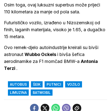
Osim toga, ovaj luksuzni superbus može prijeći
110 kilometara za manje od pola sata.
Futurističko vozilo, izrađeno u Nizozemskoj od
finih, laganih materijala, visoko je 1.65, a dugačko
15 metara.
Ovo remek-djelo autoindustrije kreirali su bivši
astronaut
Wubbo Ockels
i bivša šefica
aerodinamike za F1 momčad BMW-a
Antonia
Terzi
.
AUTOBUS
ŠEIK
PUTNICI
VOZILO
LIMUZINA
BATMOBIL