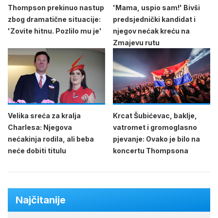
Thompson prekinuo nastup
'Mama, uspio sam!' Bivši
zbog dramatične situacije:
predsjednički kandidat i
'Zovite hitnu. Pozlilo mu je'
njegov nećak kreću na
Zmajevu rutu
Velika sreća za kralja
Krcat Šubićevac, baklje,
Charlesa: Njegova
vatromet i gromoglasno
nećakinja rodila, ali beba
pjevanje: Ovako je bilo na
neće dobiti titulu
koncertu Thompsona
Najčitanije