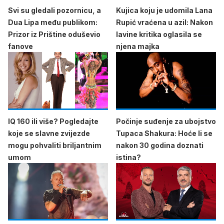
Svi su gledali pozornicu, a
Kujica koju je udomila Lana
Dua Lipa među publikom:
Rupić vraćena u azil: Nakon
Prizor iz Prištine oduševio
lavine kritika oglasila se
fanove
njena majka
IQ 160 ili više? Pogledajte
Počinje suđenje za ubojstvo
koje se slavne zvijezde
Tupaca Shakura: Hoće li se
mogu pohvaliti briljantnim
nakon 30 godina doznati
umom
istina?