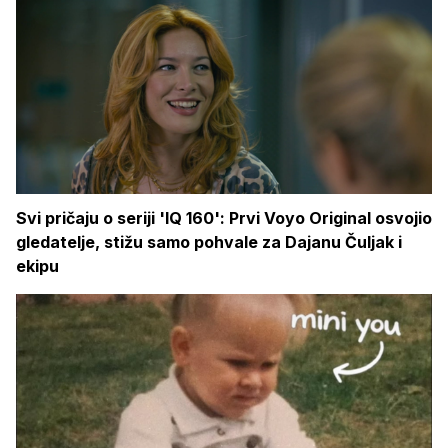
Svi pričaju o seriji 'IQ 160': Prvi Voyo Original osvojio
gledatelje, stižu samo pohvale za Dajanu Čuljak i
ekipu