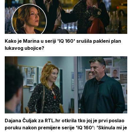
Kako je Marina u seriji 'IQ 160' srušila pakleni plan
lukavog ubojice?
Dajana Čuljak za RTL.hr otkrila tko joj je prvi poslao
poruku nakon premijere serije 'IQ 160': 'Skinula mi je