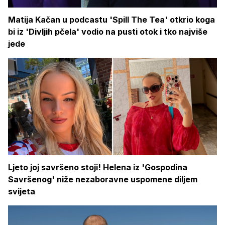
Matija Kačan u podcastu 'Spill The Tea' otkrio koga
bi iz 'Divljih pčela' vodio na pusti otok i tko najviše
jede
Ljeto joj savršeno stoji! Helena iz 'Gospodina
Savršenog' niže nezaboravne uspomene diljem
svijeta