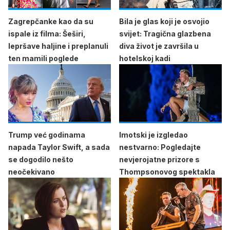
Zagrepčanke kao da su
Bila je glas koji je osvojio
ispale iz filma: Šeširi,
svijet: Tragična glazbena
lepršave haljine i preplanuli
diva život je završila u
ten mamili poglede
hotelskoj kadi
Trump već godinama
Imotski je izgledao
napada Taylor Swift, a sada
nestvarno: Pogledajte
se dogodilo nešto
nevjerojatne prizore s
neočekivano
Thompsonovog spektakla