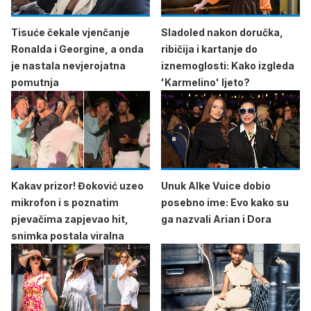
Tisuće čekale vjenčanje
Sladoled nakon doručka,
Ronalda i Georgine, a onda
ribičija i kartanje do
je nastala nevjerojatna
iznemoglosti: Kako izgleda
pomutnja
'Karmelino' ljeto?
Kakav prizor! Đoković uzeo
Unuk Alke Vuice dobio
mikrofon i s poznatim
posebno ime: Evo kako su
pjevačima zapjevao hit,
ga nazvali Arian i Dora
snimka postala viralna