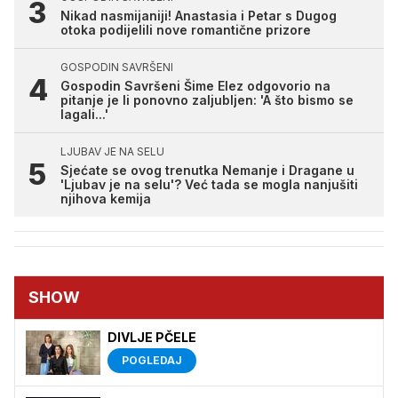
Nikad nasmijaniji! Anastasia i Petar s Dugog
otoka podijelili nove romantične prizore
GOSPODIN SAVRŠENI
Gospodin Savršeni Šime Elez odgovorio na
pitanje je li ponovno zaljubljen: 'A što bismo se
lagali...'
LJUBAV JE NA SELU
Sjećate se ovog trenutka Nemanje i Dragane u
'Ljubav je na selu'? Već tada se mogla nanjušiti
njihova kemija
SHOW
DIVLJE PČELE
POGLEDAJ