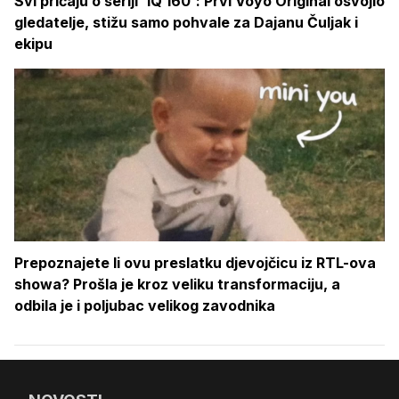
Svi pričaju o seriji 'IQ 160': Prvi Voyo Original osvojio
gledatelje, stižu samo pohvale za Dajanu Čuljak i
ekipu
Prepoznajete li ovu preslatku djevojčicu iz RTL-ova
showa? Prošla je kroz veliku transformaciju, a
odbila je i poljubac velikog zavodnika