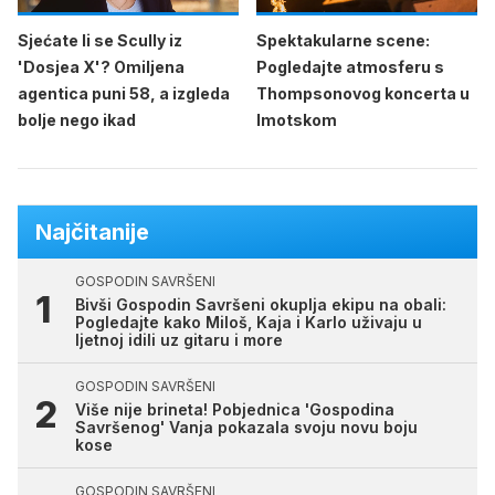
Sjećate li se Scully iz
Spektakularne scene:
'Dosjea X'? Omiljena
Pogledajte atmosferu s
agentica puni 58, a izgleda
Thompsonovog koncerta u
bolje nego ikad
Imotskom
Najčitanije
GOSPODIN SAVRŠENI
Bivši Gospodin Savršeni okuplja ekipu na obali:
Pogledajte kako Miloš, Kaja i Karlo uživaju u
ljetnoj idili uz gitaru i more
GOSPODIN SAVRŠENI
Više nije brineta! Pobjednica 'Gospodina
Savršenog' Vanja pokazala svoju novu boju
kose
GOSPODIN SAVRŠENI