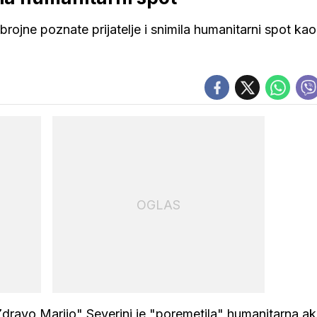
rojne poznate prijatelje i snimila humanitarni spot kao
OGLAS
ravo Marijo" Severini je "poremetila" humanitarna ak