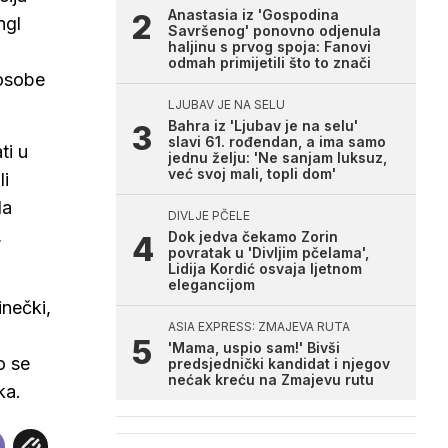
Anastasia iz 'Gospodina
ngl
Savršenog' ponovno odjenula
haljinu s prvog spoja: Fanovi
odmah primijetili što to znači
 osobe
LJUBAV JE NA SELU
Bahra iz 'Ljubav je na selu'
slavi 61. rođendan, a ima samo
ti u
jednu želju: 'Ne sanjam luksuz,
već svoj mali, topli dom'
li
la
DIVLJE PČELE
,
Dok jedva čekamo Zorin
povratak u 'Divljim pčelama',
Lidija Kordić osvaja ljetnom
elegancijom
inečki,
ASIA EXPRESS: ZMAJEVA RUTA
'Mama, uspio sam!' Bivši
o se
predsjednički kandidat i njegov
nećak kreću na Zmajevu rutu
ka.