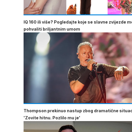
IQ 160 ili više? Pogledajte koje se slavne zvijezde 
pohvaliti briljantnim umom
Thompson prekinuo nastup zbog dramatične situac
'Zovite hitnu. Pozlilo mu je'