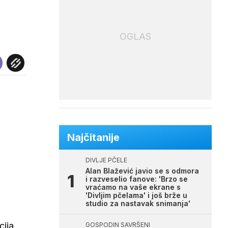
OGLAS
Najčitanije
DIVLJE PČELE
Alan Blažević javio se s odmora
i razveselio fanove: 'Brzo se
vraćamo na vaše ekrane s
'Divljim pčelama' i još brže u
studio za nastavak snimanja'
cija
GOSPODIN SAVRŠENI