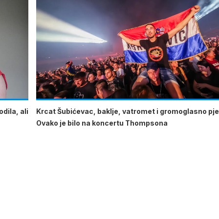
dila, ali
Krcat Šubićevac, baklje, vatromet i gromoglasno pje
Ovako je bilo na koncertu Thompsona