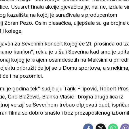
ice. Ususret finalu akcije pjevačica je, naime, izdala si
og kazališta na kojoj je surađivala s producentom
j Zoran Pezo. Osim plesačica, uljepšale su ga brojne
i i kolege.
java i za Severinin koncert kojeg će 21. prosinca održa
amo kamion", rekla je u šali Severina kad smo je upita
o onaj kojeg je krajem osamdesetih na Maksimiru priredi
ektu pridružit će joj se u Domu sportova, a s nekima
 će i na pozornici.
i je godina tek" sudjeluju Tarik Filipović, Robert Pros
, Ćiro Blažević, Blanka Vlašić i brojna druga lica iz
otnoj verziji sa Severinom trebao otpjevati duet, ispriča
ran filma se dobro snašlo i bez prezaposlenog izborni