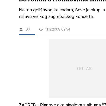
Nakon golišavog kalendara, Seve je okupila b
najavu velikog zagrebačkog koncerta.
D.K.
11.12.2008 09:34
OGLAS
ZAGREB - Planove oko singlova s albuma "Zd