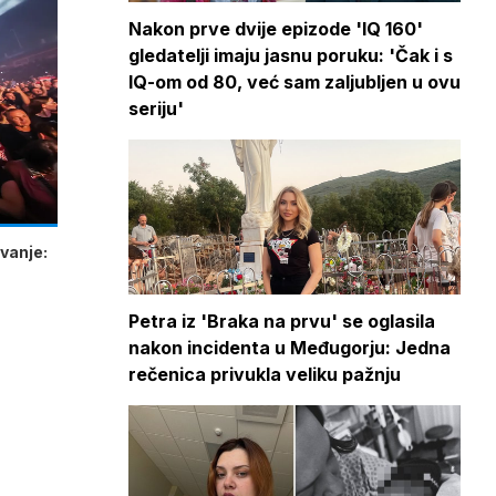
Nakon prve dvije epizode 'IQ 160'
gledatelji imaju jasnu poruku: 'Čak i s
IQ-om od 80, već sam zaljubljen u ovu
seriju'
vanje:
Petra iz 'Braka na prvu' se oglasila
nakon incidenta u Međugorju: Jedna
rečenica privukla veliku pažnju