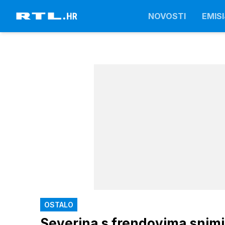
NOVOSTI
EMISI
OSTALO
Severina s frendovima snimi