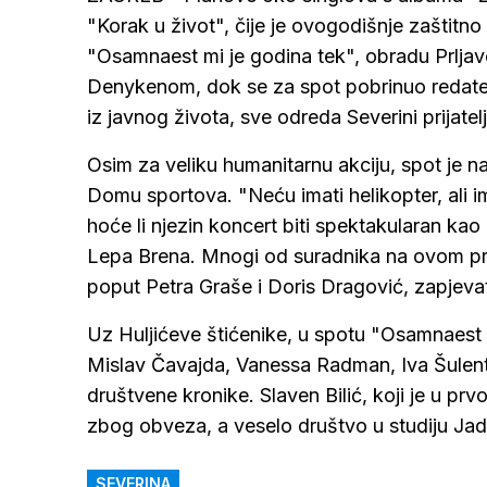
"Korak u život", čije je ovogodišnje zaštitno l
"Osamnaest mi je godina tek", obradu Prljav
Denykenom, dok se za spot pobrinuo redatel
iz javnog života, sve odreda Severini prijatelj
Osim za veliku humanitarnu akciju, spot je na
Domu sportova. "Neću imati helikopter, ali im
hoće li njezin koncert biti spektakularan ka
Lepa Brena. Mnogi od suradnika na ovom proj
poput Petra Graše i Doris Dragović, zapjevat
Uz Huljićeve štićenike, u spotu "Osamnaest m
Mislav Čavajda, Vanessa Radman, Iva Šulentić
društvene kronike. Slaven Bilić, koji je u prv
zbog obveza, a veselo društvo u studiju Jad
SEVERINA