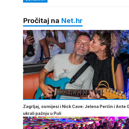
Pročitaj na
Net.hr
Zagrljaj, osmijesi i Nick Cave: Jelena Perčin i Ante 
ukrali pažnju u Puli