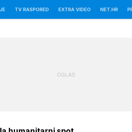
JE
TV RASPORED
EXTRA VIDEO
NET.HR
P
OGLAS
la humanitarni spot