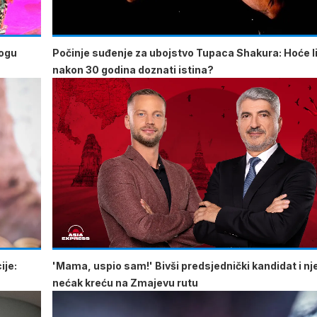
mogu
Počinje suđenje za ubojstvo Tupaca Shakura: Hoće li
nakon 30 godina doznati istina?
ije:
'Mama, uspio sam!' Bivši predsjednički kandidat i n
nećak kreću na Zmajevu rutu