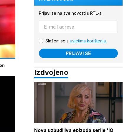
Prijavi se na sve novosti s RTL-a.
Slažem se s
uvjetima korištenja.
PRIJAVI SE
kon
Izdvojeno
Nova uzbudljiva epizoda serije 'IQ