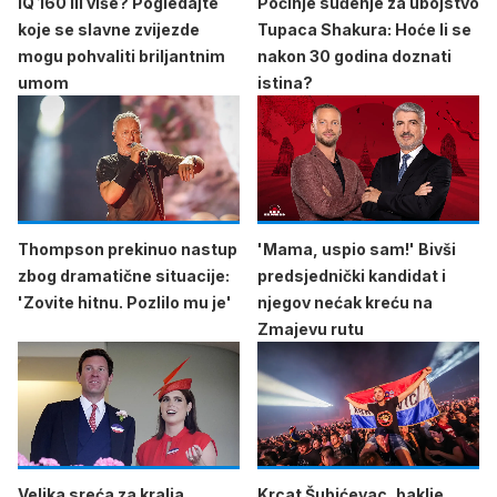
IQ 160 ili više? Pogledajte
Počinje suđenje za ubojstvo
koje se slavne zvijezde
Tupaca Shakura: Hoće li se
mogu pohvaliti briljantnim
nakon 30 godina doznati
umom
istina?
Thompson prekinuo nastup
'Mama, uspio sam!' Bivši
zbog dramatične situacije:
predsjednički kandidat i
'Zovite hitnu. Pozlilo mu je'
njegov nećak kreću na
Zmajevu rutu
Velika sreća za kralja
Krcat Šubićevac, baklje,