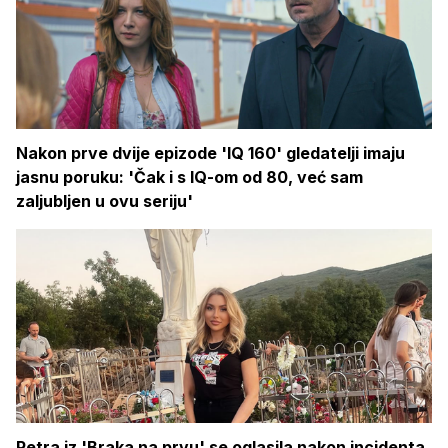
Nakon prve dvije epizode 'IQ 160' gledatelji imaju
jasnu poruku: 'Čak i s IQ-om od 80, već sam
zaljubljen u ovu seriju'
Petra iz 'Braka na prvu' se oglasila nakon incidenta