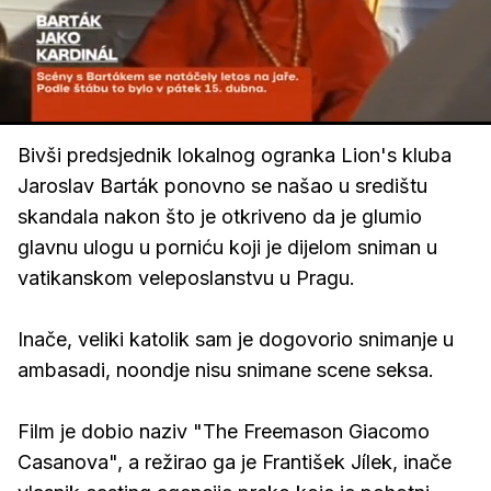
Loaded
:
55.18%
/
Upali
zvuk
Bivši predsjednik lokalnog ogranka Lion's kluba
Jaroslav Barták ponovno se našao u središtu
skandala nakon što je otkriveno da je glumio
glavnu ulogu u porniću koji je dijelom sniman u
vatikanskom veleposlanstvu u Pragu.
Inače, veliki katolik sam je dogovorio snimanje u
ambasadi, noondje nisu snimane scene seksa.
Film je dobio naziv "The Freemason Giacomo
Casanova", a režirao ga je František Jílek, inače