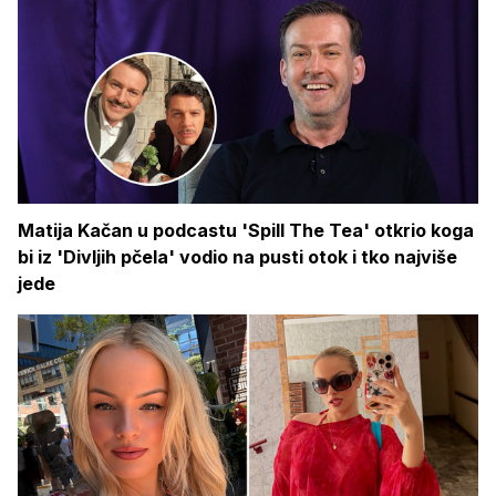
Matija Kačan u podcastu 'Spill The Tea' otkrio koga
bi iz 'Divljih pčela' vodio na pusti otok i tko najviše
jede