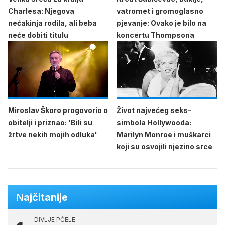
Charlesa: Njegova
vatromet i gromoglasno
nećakinja rodila, ali beba
pjevanje: Ovako je bilo na
neće dobiti titulu
koncertu Thompsona
Miroslav Škoro progovorio o
Život najvećeg seks-
obitelji i priznao: 'Bili su
simbola Hollywooda:
žrtve nekih mojih odluka'
Marilyn Monroe i muškarci
koji su osvojili njezino srce
Najčitanije
DIVLJE PČELE