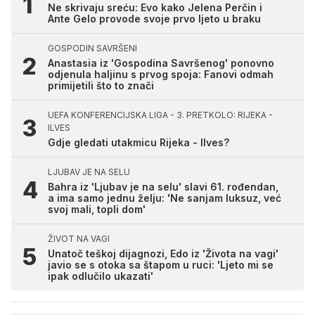
Ne skrivaju sreću: Evo kako Jelena Perčin i
Ante Gelo provode svoje prvo ljeto u braku
GOSPODIN SAVRŠENI
Anastasia iz 'Gospodina Savršenog' ponovno
odjenula haljinu s prvog spoja: Fanovi odmah
primijetili što to znači
UEFA KONFERENCIJSKA LIGA - 3. PRETKOLO: RIJEKA -
ILVES
Gdje gledati utakmicu Rijeka - Ilves?
LJUBAV JE NA SELU
Bahra iz 'Ljubav je na selu' slavi 61. rođendan,
a ima samo jednu želju: 'Ne sanjam luksuz, već
svoj mali, topli dom'
ŽIVOT NA VAGI
Unatoč teškoj dijagnozi, Edo iz 'Života na vagi'
javio se s otoka sa štapom u ruci: 'Ljeto mi se
ipak odlučilo ukazati'