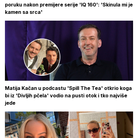
poruku nakon premijere serije 'IQ 160': 'Skinula mi je
kamen sa srca'
Matija Kačan u podcastu 'Spill The Tea' otkrio koga
bi iz 'Divljih pčela' vodio na pusti otok i tko najviše
jede