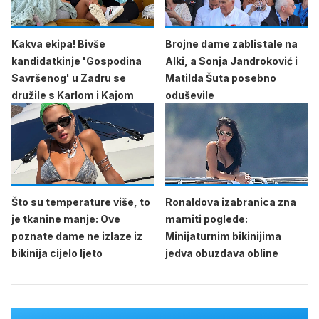
Kakva ekipa! Bivše
Brojne dame zablistale na
kandidatkinje 'Gospodina
Alki, a Sonja Jandroković i
Savršenog' u Zadru se
Matilda Šuta posebno
družile s Karlom i Kajom
oduševile
Što su temperature više, to
Ronaldova izabranica zna
je tkanine manje: Ove
mamiti poglede:
poznate dame ne izlaze iz
Minijaturnim bikinijima
bikinija cijelo ljeto
jedva obuzdava obline