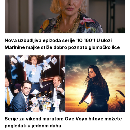
Nova uzbudljiva epizoda serije 'IQ 160'! U ulozi
Marinine majke stiže dobro poznato glumačko lice
Serije za vikend maraton: Ove Voyo hitove možete
pogledati u jednom dahu