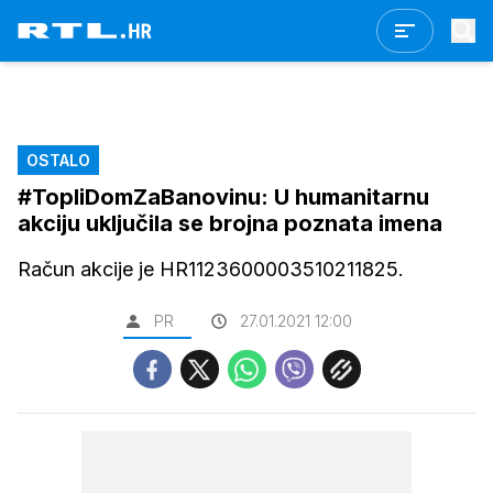
OSTALO
#TopliDomZaBanovinu: U humanitarnu
akciju uključila se brojna poznata imena
Račun akcije je HR1123600003510211825.
PR
27.01.2021 12:00