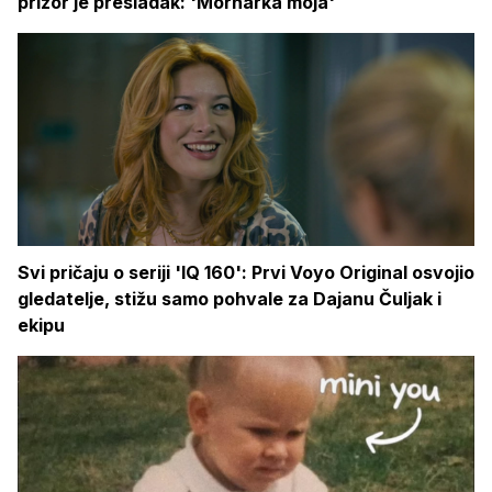
prizor je presladak: 'Mornarka moja'
Svi pričaju o seriji 'IQ 160': Prvi Voyo Original osvojio
gledatelje, stižu samo pohvale za Dajanu Čuljak i
ekipu