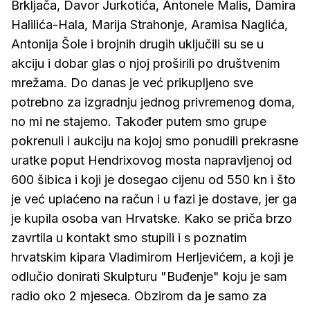
Brkljača, Davor Jurkotića, Antonele Malis, Damira
Halilića-Hala, Marija Strahonje, Aramisa Naglića,
Antonija Šole i brojnih drugih uključili su se u
akciju i dobar glas o njoj proširili po društvenim
mrežama. Do danas je već prikupljeno sve
potrebno za izgradnju jednog privremenog doma,
no mi ne stajemo. Također putem smo grupe
pokrenuli i aukciju na kojoj smo ponudili prekrasne
uratke poput Hendrixovog mosta napravljenoj od
600 šibica i koji je dosegao cijenu od 550 kn i što
je već uplaćeno na račun i u fazi je dostave, jer ga
je kupila osoba van Hrvatske. Kako se priča brzo
zavrtila u kontakt smo stupili i s poznatim
hrvatskim kipara Vladimirom Herljevićem, a koji je
odlučio donirati Skulpturu "Buđenje" koju je sam
radio oko 2 mjeseca. Obzirom da je samo za