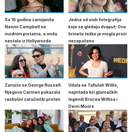
Sa 16 godina zamijenila
Jedna od onih fotografija
Naomi Campbell na
koje se gledaju dvaput: Ova
modnim pistama, a onda
brineta teško je mogla proći
nestala iz Hollywooda
nezapaženo
Zaručio se George Russell:
Udala se Tallulah Willis,
Njegova Carmen pokazala
najmlađa kći glumačkih
raskošni zaručnički prsten
legendi Brucea Willisa i
Demi Moore