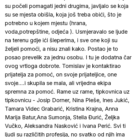
su počeli pomagati jedni drugima, javljalo se koja
su se mjesta obišla, koja još treba obići, što je
potrebno u kojem mjestu (hrana,
voda,potrepštine, odjeća ). Usmjeravalo se ljude
na terenu gdje ići šleperima, i sve one koji su
željeli pomoći, a nisu znali kako. Postao je to
posao prevelik za jednu osobu. I tu je dodatna čar
ovog vrtloga dobrote. Tomislav je kontaktirao
prijatelja za pomoć, on svoje prijateljice, one
svoje....i skupila se mala, ali vrijedna ekipa
spremna za pomoć. Rame uz rame, tipkovnica uz
tipkovnicu - Josip Dorner, Nina Pleše, Ines Jukić,
Tamara Videc Grabarić, Kristina Krajna, Anna
Marija Batur,Ana Sumonja, Stella Đurić, Željka
Vučko, Aleksandra Nasković i Ivana Perić. Svi ti
ljudi su različitih profesija, no svatko od njih ima