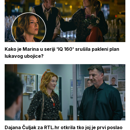
Kako je Marina u seriji 'IQ 160' srušila pakleni plan
lukavog ubojice?
Dajana Čuljak za RTL.hr otkrila tko joj je prvi poslao