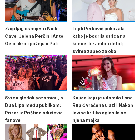
Zagrljaj, osmijesi i Nick
Lejdi Perković pokazala
Cave: Jelena Perčin i Ante
kako je bodrila strica na
Gelo ukrali pažnju u Puli
koncertu: Jedan detalj
svima zapeo za oko
Svi su gledali pozornicu, a
Kujica koju je udomila Lana
Dua Lipa među publikom:
Rupić vraćena u azil: Nakon
Prizor iz Prištine oduševio
lavine kritika oglasila se
fanove
njena majka