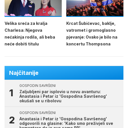
Velika sreća za kralja
Krcat Šubićevac, baklje,
Charlesa: Njegova
vatromet i gromoglasno
nećakinja rodila, ali beba
pjevanje: Ovako je bilo na
neće dobiti titulu
koncertu Thompsona
Najčitanije
GOSPODIN SAVRŠENI
Zaljubljeni par isplovio u novu avanturu:
Anastasia i Petar iz 'Gospodina Savršenog'
okušali se u ribolovu
GOSPODIN SAVRŠENI
Anastasia i Petar iz 'Gospodina Savršenog'
odgovorili na glasine: 'Kako smo preživjeli sve
komentare da je ovo samo PR'