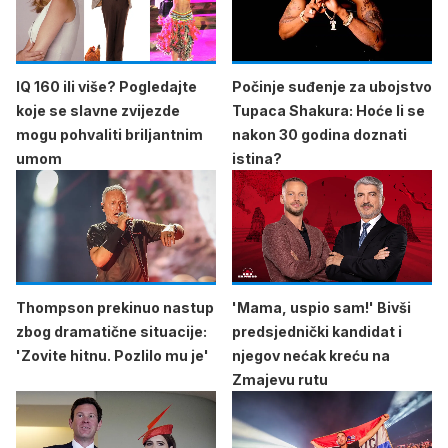
IQ 160 ili više? Pogledajte
Počinje suđenje za ubojstvo
koje se slavne zvijezde
Tupaca Shakura: Hoće li se
mogu pohvaliti briljantnim
nakon 30 godina doznati
umom
istina?
Thompson prekinuo nastup
'Mama, uspio sam!' Bivši
zbog dramatične situacije:
predsjednički kandidat i
'Zovite hitnu. Pozlilo mu je'
njegov nećak kreću na
Zmajevu rutu