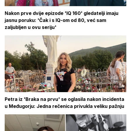
Nakon prve dvije epizode 'IQ 160' gledatelji imaju
jasnu poruku: 'Čak i s IQ-om od 80, već sam
zaljubljen u ovu seriju'
Petra iz 'Braka na prvu' se oglasila nakon incidenta
u Međugorju: Jedna rečenica privukla veliku pažnju