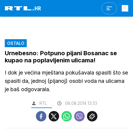
OSTALO
Urnebesno: Potpuno pijani Bosanac se
kupao na poplavljenim ulicama!
I dok je većina mještana pokušavala spasiti što se
spasiti da, jednoj (pijanoj) osobi voda na ulicama
je baš odgovarala.
RTL
06.08.2014 13:33