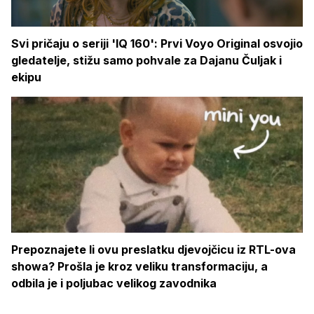
Svi pričaju o seriji 'IQ 160': Prvi Voyo Original osvojio
gledatelje, stižu samo pohvale za Dajanu Čuljak i
ekipu
Prepoznajete li ovu preslatku djevojčicu iz RTL-ova
showa? Prošla je kroz veliku transformaciju, a
odbila je i poljubac velikog zavodnika