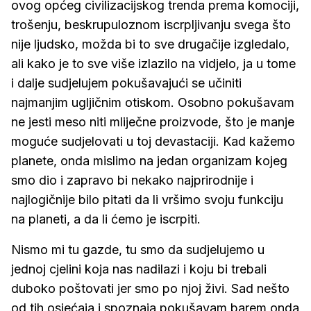
ovog općeg civilizacijskog trenda prema komociji,
trošenju, beskrupuloznom iscrpljivanju svega što
nije ljudsko, možda bi to sve drugačije izgledalo,
ali kako je to sve više izlazilo na vidjelo, ja u tome
i dalje sudjelujem pokušavajući se učiniti
najmanjim ugljičnim otiskom. Osobno pokušavam
ne jesti meso niti mliječne proizvode, što je manje
moguće sudjelovati u toj devastaciji. Kad kažemo
planete, onda mislimo na jedan organizam kojeg
smo dio i zapravo bi nekako najprirodnije i
najlogičnije bilo pitati da li vršimo svoju funkciju
na planeti, a da li ćemo je iscrpiti.
Nismo mi tu gazde, tu smo da sudjelujemo u
jednoj cjelini koja nas nadilazi i koju bi trebali
duboko poštovati jer smo po njoj živi. Sad nešto
od tih osjećaja i spoznaja pokušavam barem onda