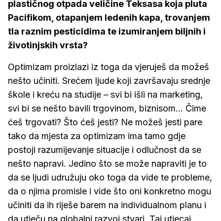
plastičnog otpada veličine Teksasa koja pluta
Pacifikom, otapanjem ledenih kapa, trovanjem
tla raznim pesticidima te izumiranjem biljnih i
životinjskih vrsta?
Optimizam proizlazi iz toga da vjeruješ da možeš
nešto učiniti. Srećem ljude koji završavaju srednje
škole i kreću na studije – svi bi išli na marketing,
svi bi se nešto bavili trgovinom, biznisom... Čime
ćeš trgovati? Što ćeš jesti? Ne možeš jesti pare
tako da mjesta za optimizam ima tamo gdje
postoji razumijevanje situacije i odlučnost da se
nešto napravi. Jedino što se može napraviti je to
da se ljudi udružuju oko toga da vide te probleme,
da o njima promisle i vide što oni konkretno mogu
učiniti da ih riješe barem na individualnom planu i
da utječu na globalni razvoj stvari. Taj utjecaj,