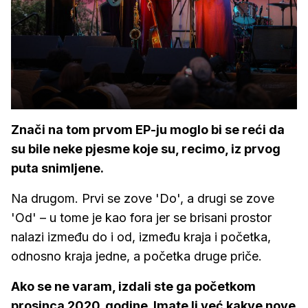
Znači na tom prvom EP-ju moglo bi se reći da
su bile neke pjesme koje su, recimo, iz prvog
puta snimljene.
Na drugom. Prvi se zove 'Do', a drugi se zove
'Od' – u tome je kao fora jer se brisani prostor
nalazi između do i od, između kraja i početka,
odnosno kraja jedne, a početka druge priče.
Ako se ne varam, izdali ste ga početkom
prosinca 2020. godine. Imate li već kakve nove