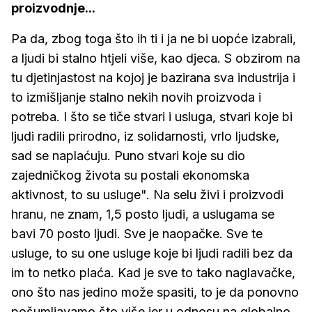
proizvodnje...
Pa da, zbog toga što ih ti i ja ne bi uopće izabrali,
a ljudi bi stalno htjeli više, kao djeca. S obzirom na
tu djetinjastost na kojoj je bazirana sva industrija i
to izmišljanje stalno nekih novih proizvoda i
potreba. I što se tiče stvari i usluga, stvari koje bi
ljudi radili prirodno, iz solidarnosti, vrlo ljudske,
sad se naplaćuju. Puno stvari koje su dio
zajedničkog života su postali ekonomska
aktivnost, to su usluge". Na selu živi i proizvodi
hranu, ne znam, 1,5 posto ljudi, a uslugama se
bavi 70 posto ljudi. Sve je naopačke. Sve te
usluge, to su one usluge koje bi ljudi radili bez da
im to netko plaća. Kad je sve to tako naglavačke,
ono što nas jedino može spasiti, to je da ponovno
pošumljavamo što više jer u odnosu na globalno