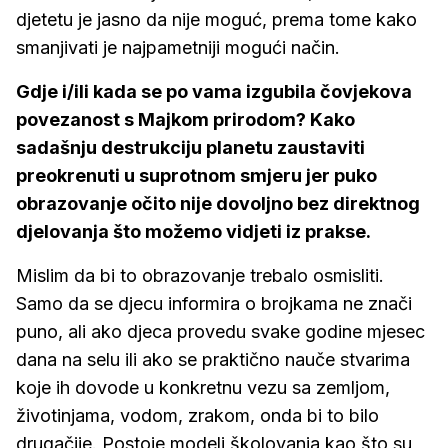
djetetu je jasno da nije moguć, prema tome kako
smanjivati je najpametniji mogući način.
Gdje i/ili kada se po vama izgubila čovjekova
povezanost s Majkom prirodom? Kako
sadašnju destrukciju planetu zaustaviti
preokrenuti u suprotnom smjeru jer puko
obrazovanje očito nije dovoljno bez direktnog
djelovanja što možemo vidjeti iz prakse.
Mislim da bi to obrazovanje trebalo osmisliti.
Samo da se djecu informira o brojkama ne znači
puno, ali ako djeca provedu svake godine mjesec
dana na selu ili ako se praktično nauče stvarima
koje ih dovode u konkretnu vezu sa zemljom,
životinjama, vodom, zrakom, onda bi to bilo
drugačije. Postoje modeli školovanja kao što su