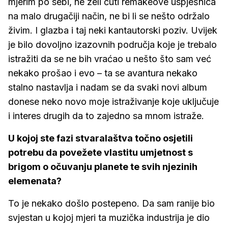
mjerim po sebi, ne želi čuti remakeove uspješnica
na malo drugačiji način, ne bi li se nešto održalo
živim. I glazba i taj neki kantautorski poziv. Uvijek
je bilo dovoljno izazovnih područja koje je trebalo
istražiti da se ne bih vraćao u nešto što sam već
nekako prošao i evo – ta se avantura nekako
stalno nastavlja i nadam se da svaki novi album
donese neko novo moje istraživanje koje uključuje
i interes drugih da to zajedno sa mnom istraže.
U kojoj ste fazi stvaralaštva točno osjetili
potrebu da povežete vlastitu umjetnost s
brigom o očuvanju planete te svih njezinih
elemenata?
To je nekako došlo postepeno. Da sam ranije bio
svjestan u kojoj mjeri ta muzička industrija je dio