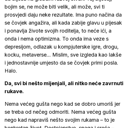
bojim se, ne može biti velik, ali može, svi ti
prosvjedi daju neke rezultate. Ima puno načina da
se čovjek angažira, ali kada zabije glavu u pijesak
i ponavlja živote svojih roditelja, to neće ići, a
onda i nema optimizma. To onda ima veze s
depresijom, odlazak u kompjuterske igre, drogu,
kocku, metaverse... Mislim, sve izgleda kao lakše
i jednostavnije umjesto da se čovjek primi posla.
Halo.
Da, svi bi nešto mijenjali, ali nitko neće zavrnuti
rukave.
Nema većeg gušta nego kad se dobro umoriš jer
se treba od nečeg odmoriti. Nema većeg gušta
nego kad napraviš nešto svojim rukama – to je
konkretan život. Dostojanstvo, snaga i sreća –