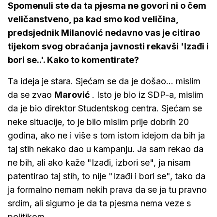
Spomenuli ste da ta pjesma ne govori ni o čem
veličanstveno, pa kad smo kod veličina,
predsjednik Milanović nedavno vas je citirao
tijekom svog obraćanja javnosti rekavši 'Izađi i
bori se..'. Kako to komentirate?
Ta ideja je stara. Sjećam se da je došao... mislim
da se zvao
Marović
. Isto je bio iz SDP-a, mislim
da je bio direktor Studentskog centra. Sjećam se
neke situacije, to je bilo mislim prije dobrih 20
godina, ako ne i više s tom istom idejom da bih ja
taj stih nekako dao u kampanju. Ja sam rekao da
ne bih, ali ako kaže "Izađi, izbori se", ja nisam
patentirao taj stih, to nije "Izađi i bori se", tako da
ja formalno nemam nekih prava da se ja tu pravno
srdim, ali sigurno je da ta pjesma nema veze s
politikom.