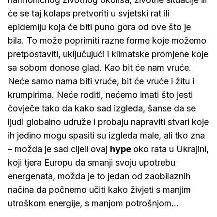
će se taj kolaps pretvoriti u svjetski rat ili
epidemiju koja će biti puno gora od ove što je
bila. To može poprimiti razne forme koje možemo
pretpostaviti, uključujući i klimatske promjene koje
sa sobom donose glad. Kao bit će nam vruće.
Neće samo nama biti vruće, bit će vruće i žitu i
krumpirima. Neće roditi, nećemo imati što jesti
čovječe tako da kako sad izgleda, šanse da se
ljudi globalno udruže i probaju napraviti stvari koje
ih jedino mogu spasiti su izgleda male, ali tko zna
– možda je sad cijeli ovaj
hype
oko rata u Ukrajini,
koji tjera Europu da smanji svoju upotrebu
energenata, možda je to jedan od zaobilaznih
načina da počnemo učiti kako živjeti s manjim
utroškom energije, s manjom potrošnjom...