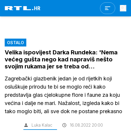
OSTALO
Velika ispovijest Darka Rundeka: 'Nema
većeg gušta nego kad napraviš nešto
svojim rukama jer se treba od...
Zagrebački glazbenik jedan je od rijetkih koji
osluškuje prirodu te bi se moglo reći kako
predstavlja glas cjelokupne flore i faune za koju
većina i dalje ne mari. Nažalost, izgleda kako bi
tako moglo biti, ali sve dok ne postane prekasno
Luka Kalac
16.08.2022 20:00