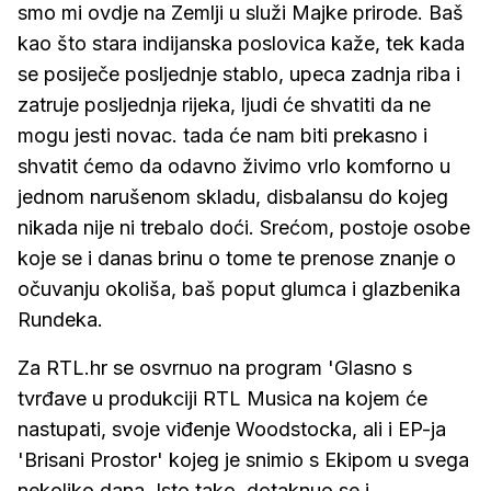
smo mi ovdje na Zemlji u služi Majke prirode. Baš
kao što stara indijanska poslovica kaže, tek kada
se posiječe posljednje stablo, upeca zadnja riba i
zatruje posljednja rijeka, ljudi će shvatiti da ne
mogu jesti novac. tada će nam biti prekasno i
shvatit ćemo da odavno živimo vrlo komforno u
jednom narušenom skladu, disbalansu do kojeg
nikada nije ni trebalo doći. Srećom, postoje osobe
koje se i danas brinu o tome te prenose znanje o
očuvanju okoliša, baš poput glumca i glazbenika
Rundeka.
Za RTL.hr se osvrnuo na program 'Glasno s
tvrđave u produkciji RTL Musica na kojem će
nastupati, svoje viđenje Woodstocka, ali i EP-ja
'Brisani Prostor' kojeg je snimio s Ekipom u svega
nekoliko dana. Isto tako, dotaknuo se i