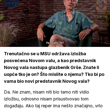
Loaded
:
2.68%
/
Upali
zvuk
Trenutačno se u MSU održava izložba
posvećena Novom valu, a kao predstavnik
Novog vala nastupa glazbenik Grše. Znate li
uopće tko je on? Što mislite o njemu? Tko bi po
vama bio novi predstavnik Novog vala?
Da. Ne znam, nisam niti bio tamo niti vidio
izložbu, odnosno nisam prisustvovao tom
događaju. Ako taj reper ima nešto značajno, vrlo