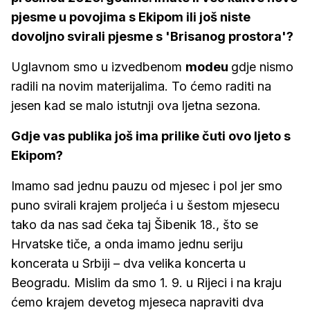
pjesme u povojima s Ekipom ili još niste
dovoljno svirali pjesme s 'Brisanog prostora'?
Uglavnom smo u izvedbenom
modeu
gdje nismo
radili na novim materijalima. To ćemo raditi na
jesen kad se malo istutnji ova ljetna sezona.
Gdje vas publika još ima prilike čuti ovo ljeto s
Ekipom?
Imamo sad jednu pauzu od mjesec i pol jer smo
puno svirali krajem proljeća i u šestom mjesecu
tako da nas sad čeka taj Šibenik 18., što se
Hrvatske tiče, a onda imamo jednu seriju
koncerata u Srbiji – dva velika koncerta u
Beogradu. Mislim da smo 1. 9. u Rijeci i na kraju
ćemo krajem devetog mjeseca napraviti dva