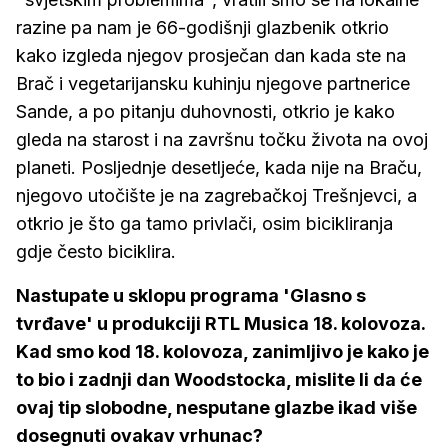
razine pa nam je 66-godišnji glazbenik otkrio
kako izgleda njegov prosječan dan kada ste na
Brač i vegetarijansku kuhinju njegove partnerice
Sande, a po pitanju duhovnosti, otkrio je kako
gleda na starost i na završnu točku života na ovoj
planeti. Posljednje desetljeće, kada nije na Braču,
njegovo utočište je na zagrebačkoj Trešnjevci, a
otkrio je što ga tamo privlači, osim bicikliranja
gdje često biciklira.
Nastupate u sklopu programa 'Glasno s
tvrđave' u produkciji RTL Musica 18. kolovoza.
Kad smo kod 18. kolovoza, zanimljivo je kako je
to bio i zadnji dan Woodstocka, mislite li da će
ovaj tip slobodne, nesputane glazbe ikad više
dosegnuti ovakav vrhunac?