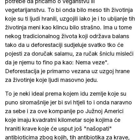
potrebe da pričamo o veganstvu ili
vegetarijanstvu. To bi onda bilo meso tih životinja
koje su ti ljudi hranili, uzgojili iako je i to ubijanje tih
životinja meni kao klincu bilo strašno. Ima u tome
nekog tradicionalnog života koji održava balans
tako da u deforestaciji sudjeluje svatko tko će
pojesti za doručak salamu, za ručak šniclu misleći
da je njemu to fino pa kao: Nema veze".
Deforestacija je primarno vezana uz uzgoj hrane
za životinje koje ljudi masovno jedu.
To je neki ideal prema kojem idu zemlje koje su
puno siromašnije jer bi svi htjeli to i onda naravno
za sebe i za ove kompanije po Južnoj Americi
koje imaju kvadratni kilometar soje kojima će
hraniti krave koje će usput još "našopati"
antibioticima zbog kojih, tih antibiotika za krave,