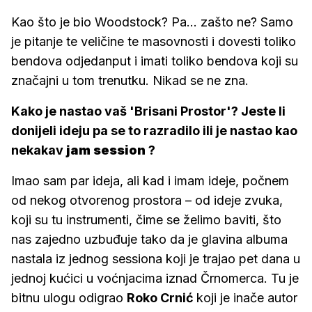
Kao što je bio Woodstock? Pa... zašto ne? Samo
je pitanje te veličine te masovnosti i dovesti toliko
bendova odjedanput i imati toliko bendova koji su
značajni u tom trenutku. Nikad se ne zna.
Kako je nastao vaš 'Brisani Prostor'? Jeste li
donijeli ideju pa se to razradilo ili je nastao kao
nekakav
jam session
?
Imao sam par ideja, ali kad i imam ideje, počnem
od nekog otvorenog prostora – od ideje zvuka,
koji su tu instrumenti, čime se želimo baviti, što
nas zajedno uzbuđuje tako da je glavina albuma
nastala iz jednog sessiona koji je trajao pet dana u
jednoj kućici u voćnjacima iznad Črnomerca. Tu je
bitnu ulogu odigrao
Roko Crnić
koji je inače autor