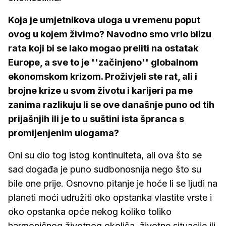
Koja je umjetnikova uloga u vremenu poput
ovog u kojem živimo? Navodno smo vrlo blizu
rata koji bi se lako mogao preliti na ostatak
Europe, a sve to je ''začinjeno'' globalnom
ekonomskom krizom. Proživjeli ste rat, ali i
brojne krize u svom životu i karijeri pa me
zanima razlikuju li se ove današnje puno od tih
prijašnjih ili je to u suštini ista špranca s
promijenjenim ulogama?
Oni su dio tog istog kontinuiteta, ali ova što se
sad događa je puno sudbonosnija nego što su
bile one prije. Osnovno pitanje je hoće li se ljudi na
planeti moći udružiti oko opstanka vlastite vrste i
oko opstanka opće nekog koliko toliko
harmoničnog životnog okoliša, životne situacije ili