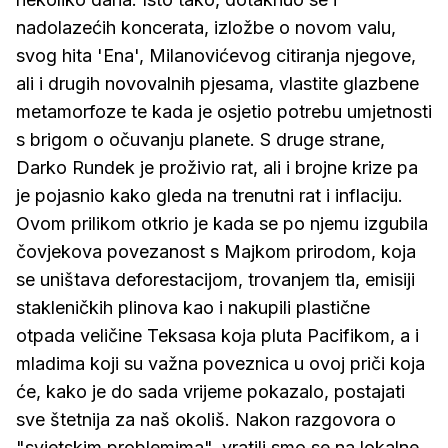
nadolazećih koncerata, izložbe o novom valu,
svog hita 'Ena', Milanovićevog citiranja njegove,
ali i drugih novovalnih pjesama, vlastite glazbene
metamorfoze te kada je osjetio potrebu umjetnosti
s brigom o očuvanju planete. S druge strane,
Darko Rundek je proživio rat, ali i brojne krize pa
je pojasnio kako gleda na trenutni rat i inflaciju.
Ovom prilikom otkrio je kada se po njemu izgubila
čovjekova povezanost s Majkom prirodom, koja
se uništava deforestacijom, trovanjem tla, emisiji
stakleničkih plinova kao i nakupili plastične
otpada veličine Teksasa koja pluta Pacifikom, a i
mladima koji su važna poveznica u ovoj priči koja
će, kako je do sada vrijeme pokazalo, postajati
sve štetnija za naš okoliš. Nakon razgovora o
"svjetskim problemima", vratili smo se na lokalne