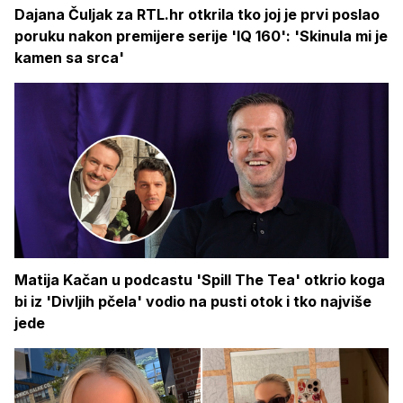
Dajana Čuljak za RTL.hr otkrila tko joj je prvi poslao
poruku nakon premijere serije 'IQ 160': 'Skinula mi je
kamen sa srca'
Matija Kačan u podcastu 'Spill The Tea' otkrio koga
bi iz 'Divljih pčela' vodio na pusti otok i tko najviše
jede