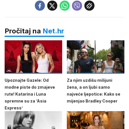
Pročitaj na
Net.hr
Upoznajte Gazele: Od
Za njim uzdišu milijuni
modne piste do zmajeve
žena, a on ljubi samo
rute! Katarina i Luna
najveće ljepotice: Kako se
spremne su za ‘Asia
mijenjao Bradley Cooper
Express’