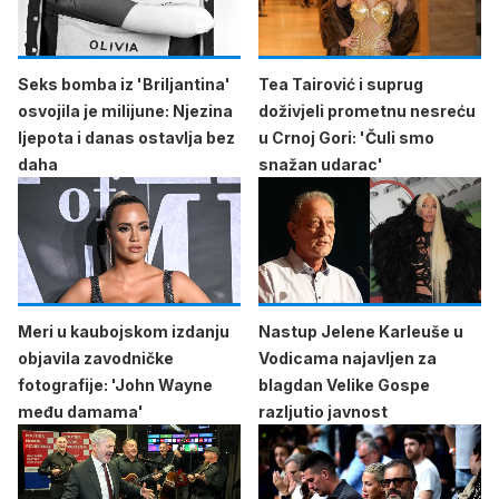
Seks bomba iz 'Briljantina'
Tea Tairović i suprug
osvojila je milijune: Njezina
doživjeli prometnu nesreću
ljepota i danas ostavlja bez
u Crnoj Gori: 'Čuli smo
daha
snažan udarac'
Meri u kaubojskom izdanju
Nastup Jelene Karleuše u
objavila zavodničke
Vodicama najavljen za
fotografije: 'John Wayne
blagdan Velike Gospe
među damama'
razljutio javnost