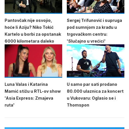
Pantovčak nije osvojio,
Sergej Trifunović i supruga
hoće li Aziju? Niko Tokić
pod sumnjom za krađu u
Kartelo u borbi za opstanak
trgovačkom centru:
6000 kilometara daleko
'Slučajno u vrećici'
Luna Valas i Katarina
U samo par sati prodano
Mamić stižu u RTL-ov show
80.000 ulaznica za koncert
'Asia Express: Zmajeva
u Vukovaru: Oglasio se i
ruta'
Thomspon