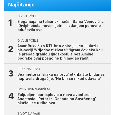
Najčitanije
DIVLJE PČELE
Elegancija na talijanski način: Sanja Vejnović iz
'Divljih pčela' novim ljetnim izdanjem ponovno
oduševila sve
DIVLJE PČELE
Amar Bukvić za RTL.hr o obitelji, ljetu i ulozi u
hit-seriji 'Vrijednost života': 'Igram čovjeka koji
je prešao granicu ljudskosti, a bez Almine
podrške ovaj posao ne bih mogao raditi!'
BRAK NA PRVU
Jeannette iz 'Braka na prvu' otkrila što bi danas
napravila drugačije: 'Ne bih se nikad udavala'
GOSPODIN SAVRŠENI
Zaljubljeni par isplovio u novu avanturu:
Anastasia i Petar iz 'Gospodina Savršenog'
okušali se u ribolovu
ŽIVOT NA VAGI