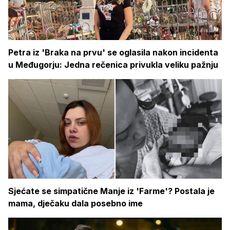
Petra iz 'Braka na prvu' se oglasila nakon incidenta
u Međugorju: Jedna rečenica privukla veliku pažnju
Sjećate se simpatične Manje iz 'Farme'? Postala je
mama, dječaku dala posebno ime