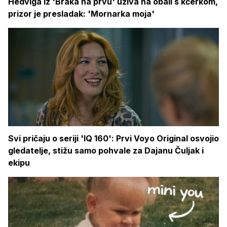
Hedviga iz 'Braka na prvu' uživa na obali s kćerkom,
prizor je presladak: 'Mornarka moja'
Svi pričaju o seriji 'IQ 160': Prvi Voyo Original osvojio
gledatelje, stižu samo pohvale za Dajanu Čuljak i
ekipu