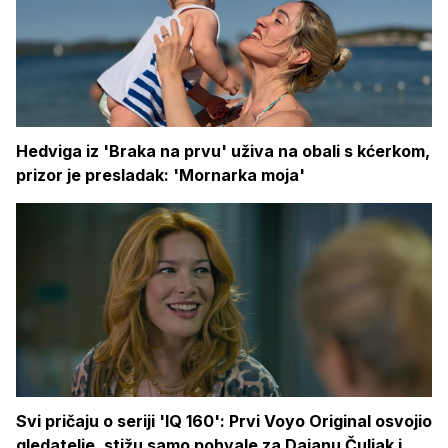
Hedviga iz 'Braka na prvu' uživa na obali s kćerkom,
prizor je presladak: 'Mornarka moja'
Svi pričaju o seriji 'IQ 160': Prvi Voyo Original osvojio
gledatelje, stižu samo pohvale za Dajanu Čuljak i