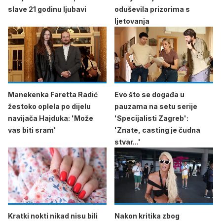
slave 21 godinu ljubavi
oduševila prizorima s
ljetovanja
Manekenka Faretta Radić
Evo što se događa u
žestoko oplela po dijelu
pauzama na setu serije
navijača Hajduka: 'Može
'Specijalisti Zagreb':
vas biti sram'
'Znate, casting je čudna
stvar...'
Kratki nokti nikad nisu bili
Nakon kritika zbog