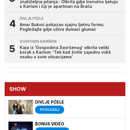
znatiželjna pitanja:: Otkrila gdje trenutno ljetuju
s Karlom i čiji je apartman na Braču
DIVLJE PČELE
Amar Bukvić pokazao sjajnu ljetnu formu:
Pogledajte gdje uživa domaći glumac
GOSPODIN SAVRŠENI
Kaja iz 'Gospodina Savršenog' otkrila veliki
korak s Karlom: 'Tek kad živite zajedno vidiš
osobu u svim situacijama'
SHOW
DIVLJE PČELE
POGLEDAJ
BONUS VIDEO