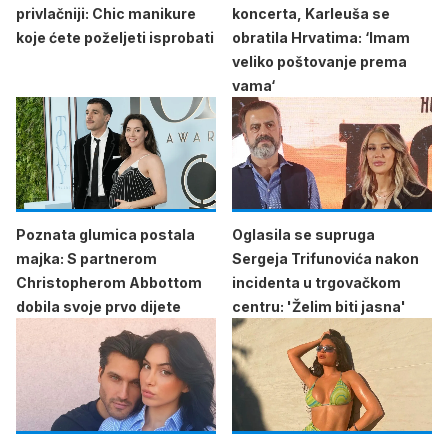
privlačniji: Chic manikure
koncerta, Karleuša se
koje ćete poželjeti isprobati
obratila Hrvatima: ‘Imam
veliko poštovanje prema
vama‘
Poznata glumica postala
Oglasila se supruga
majka: S partnerom
Sergeja Trifunovića nakon
Christopherom Abbottom
incidenta u trgovačkom
dobila svoje prvo dijete
centru: 'Želim biti jasna'