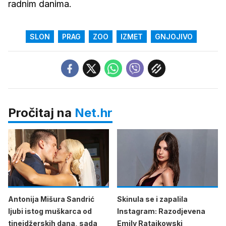
radnim danima.
SLON
PRAG
ZOO
IZMET
GNJOJIVO
Pročitaj na
Net.hr
Antonija Mišura Sandrić
Skinula se i zapalila
ljubi istog muškarca od
Instagram: Razodjevena
tinejdžerskih dana, sada
Emily Ratajkowski