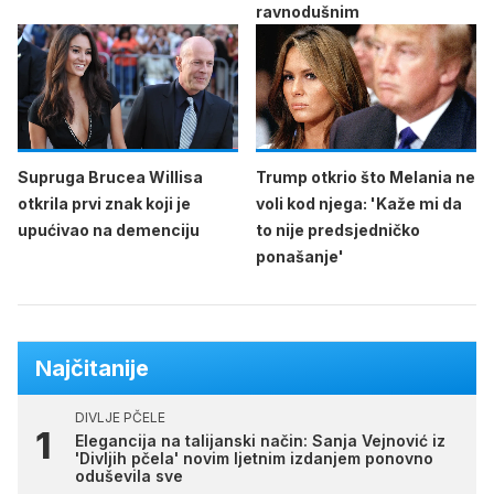
ravnodušnim
Supruga Brucea Willisa
Trump otkrio što Melania ne
otkrila prvi znak koji je
voli kod njega: 'Kaže mi da
upućivao na demenciju
to nije predsjedničko
ponašanje'
Najčitanije
DIVLJE PČELE
Elegancija na talijanski način: Sanja Vejnović iz
'Divljih pčela' novim ljetnim izdanjem ponovno
oduševila sve