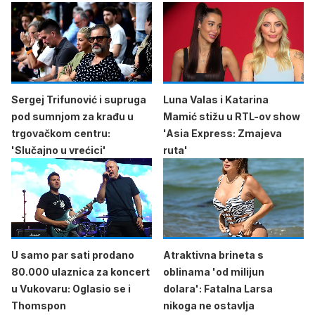
Sergej Trifunović i supruga
Luna Valas i Katarina
pod sumnjom za krađu u
Mamić stižu u RTL-ov show
trgovačkom centru:
'Asia Express: Zmajeva
'Slučajno u vrećici'
ruta'
U samo par sati prodano
Atraktivna brineta s
80.000 ulaznica za koncert
oblinama 'od milijun
u Vukovaru: Oglasio se i
dolara': Fatalna Larsa
Thomspon
nikoga ne ostavlja