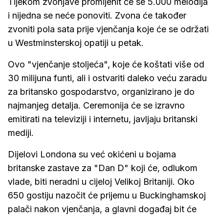
Tijekom zvonjave promijenit će se 5.000 melodija
i nijedna se neće ponoviti. Zvona će također
zvoniti pola sata prije vjenčanja koje će se održati
u Westminsterskoj opatiji u petak.
Ovo "vjenčanje stoljeća", koje će koštati više od
30 milijuna funti, ali i ostvariti daleko veću zaradu
za britansko gospodarstvo, organizirano je do
najmanjeg detalja. Ceremonija će se izravno
emitirati na televiziji i internetu, javljaju britanski
mediji.
Dijelovi Londona su već okićeni u bojama
britanske zastave za "Dan D" koji će, odlukom
vlade, biti neradni u cijeloj Velikoj Britaniji. Oko
650 gostiju nazočit će prijemu u Buckinghamskoj
palači nakon vjenčanja, a glavni događaj bit će