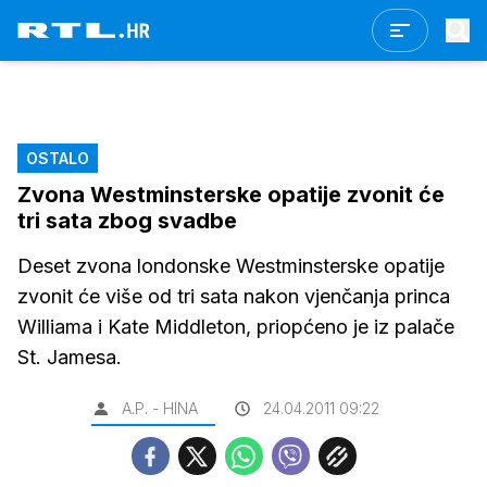
OSTALO
Zvona Westminsterske opatije zvonit će
tri sata zbog svadbe
Deset zvona londonske Westminsterske opatije
zvonit će više od tri sata nakon vjenčanja princa
Williama i Kate Middleton, priopćeno je iz palače
St. Jamesa.
A.P. - HINA
24.04.2011 09:22