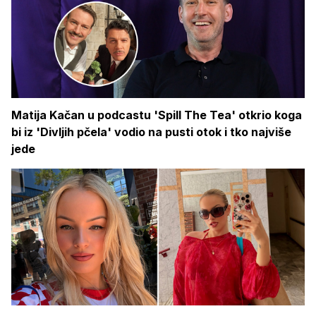
Matija Kačan u podcastu 'Spill The Tea' otkrio koga
bi iz 'Divljih pčela' vodio na pusti otok i tko najviše
jede