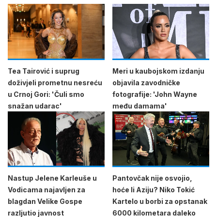
Tea Tairović i suprug
Meri u kaubojskom izdanju
doživjeli prometnu nesreću
objavila zavodničke
u Crnoj Gori: 'Čuli smo
fotografije: 'John Wayne
snažan udarac'
među damama'
Nastup Jelene Karleuše u
Pantovčak nije osvojio,
Vodicama najavljen za
hoće li Aziju? Niko Tokić
blagdan Velike Gospe
Kartelo u borbi za opstanak
razljutio javnost
6000 kilometara daleko