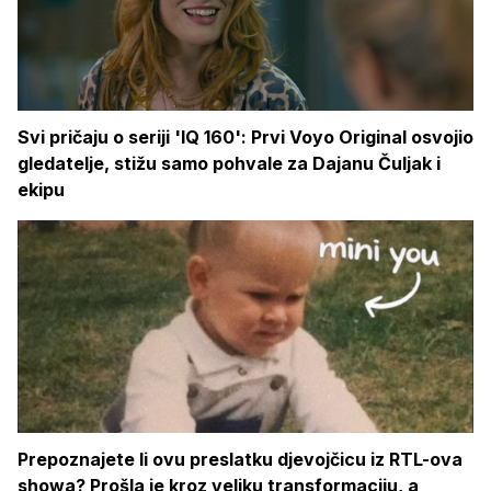
Svi pričaju o seriji 'IQ 160': Prvi Voyo Original osvojio
gledatelje, stižu samo pohvale za Dajanu Čuljak i
ekipu
Prepoznajete li ovu preslatku djevojčicu iz RTL-ova
showa? Prošla je kroz veliku transformaciju, a