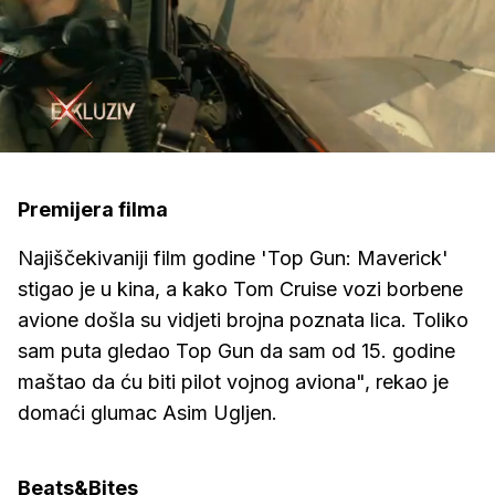
Loaded
:
20.52%
/
Upali
zvuk
Premijera filma
Najiščekivaniji film godine 'Top Gun: Maverick'
stigao je u kina, a kako Tom Cruise vozi borbene
avione došla su vidjeti brojna poznata lica. Toliko
sam puta gledao Top Gun da sam od 15. godine
maštao da ću biti pilot vojnog aviona", rekao je
domaći glumac Asim Ugljen.
Beats&Bites