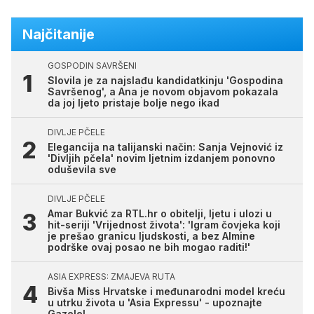
Najčitanije
GOSPODIN SAVRŠENI
Slovila je za najslađu kandidatkinju 'Gospodina
Savršenog', a Ana je novom objavom pokazala
da joj ljeto pristaje bolje nego ikad
DIVLJE PČELE
Elegancija na talijanski način: Sanja Vejnović iz
'Divljih pčela' novim ljetnim izdanjem ponovno
oduševila sve
DIVLJE PČELE
Amar Bukvić za RTL.hr o obitelji, ljetu i ulozi u
hit-seriji 'Vrijednost života': 'Igram čovjeka koji
je prešao granicu ljudskosti, a bez Almine
podrške ovaj posao ne bih mogao raditi!'
ASIA EXPRESS: ZMAJEVA RUTA
Bivša Miss Hrvatske i međunarodni model kreću
u utrku života u 'Asia Expressu' - upoznajte
Gazele!