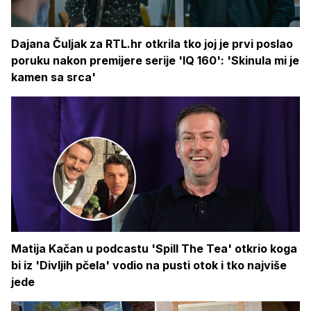
Dajana Čuljak za RTL.hr otkrila tko joj je prvi poslao
poruku nakon premijere serije 'IQ 160': 'Skinula mi je
kamen sa srca'
Matija Kačan u podcastu 'Spill The Tea' otkrio koga
bi iz 'Divljih pčela' vodio na pusti otok i tko najviše
jede