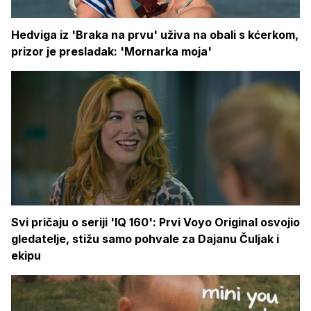
Hedviga iz 'Braka na prvu' uživa na obali s kćerkom,
prizor je presladak: 'Mornarka moja'
Svi pričaju o seriji 'IQ 160': Prvi Voyo Original osvojio
gledatelje, stižu samo pohvale za Dajanu Čuljak i
ekipu