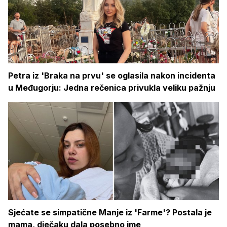
Petra iz 'Braka na prvu' se oglasila nakon incidenta
u Međugorju: Jedna rečenica privukla veliku pažnju
Sjećate se simpatične Manje iz 'Farme'? Postala je
mama, dječaku dala posebno ime