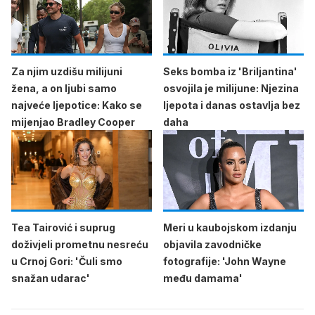
Za njim uzdišu milijuni
Seks bomba iz 'Briljantina'
žena, a on ljubi samo
osvojila je milijune: Njezina
najveće ljepotice: Kako se
ljepota i danas ostavlja bez
mijenjao Bradley Cooper
daha
Tea Tairović i suprug
Meri u kaubojskom izdanju
doživjeli prometnu nesreću
objavila zavodničke
u Crnoj Gori: 'Čuli smo
fotografije: 'John Wayne
snažan udarac'
među damama'