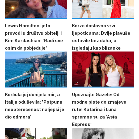
Lewis Hamilton ljeto
Korzo doslovno vrvi
provodi u društvu obitelji i
ljepoticama: Dvije plavuše
Kim Kardashian: 'Radi sve
ostavile bez daha, a
osim da pobjeđuje'
izgledaju kao blizanke
Korčula joj donijela mir, a
Upoznajte Gazele: Od
Italija oduševila: 'Potpuna
modne piste do zmajeve
neopterećenost naljepši je
rute! Katarina i Luna
dio odmora'
spremne su za ‘Asia
Express’