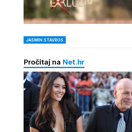
Loaded
:
25.93%
/
Upali
zvuk
JASMIN STAVROS
Pročitaj na
Net.hr