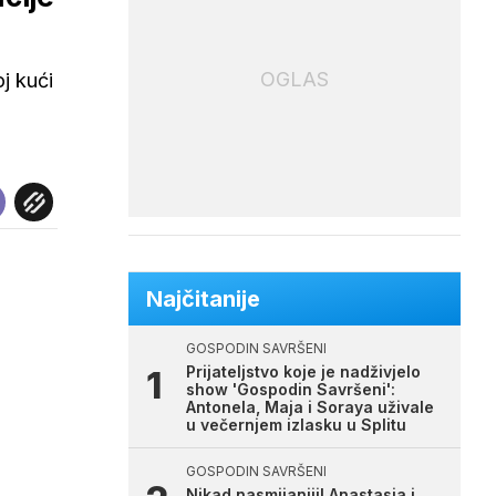
OGLAS
j kući
Najčitanije
GOSPODIN SAVRŠENI
Prijateljstvo koje je nadživjelo
show 'Gospodin Savršeni':
Antonela, Maja i Soraya uživale
u večernjem izlasku u Splitu
GOSPODIN SAVRŠENI
Nikad nasmijaniji! Anastasia i