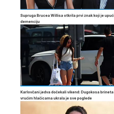
Supruga Brucea Willisa otkrila prvi znak koji je upu
demenciju
Karlovčani jedva dočekali vikend: Dugokosa brineta
vrućim hlačicama ukrala je sve poglede