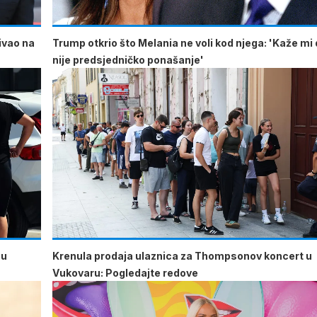
ćivao na
Trump otkrio što Melania ne voli kod njega: 'Kaže mi 
nije predsjedničko ponašanje'
 u
Krenula prodaja ulaznica za Thompsonov koncert u
Vukovaru: Pogledajte redove