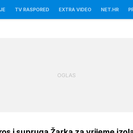
JE
TV RASPORED
EXTRA VIDEO
NET.HR
P
OGLAS
s i supruga Žarka za vrijeme izola