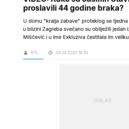
proslavili 44 godine braka?
U domu "kralja zabave" proteklog se tjedna i
u blizini Zagreba svečano su obilježili jedan
Miščević i u ime Exkluziva čestitala im veliku
RTL
04.04.2020 18:30
OGLAS