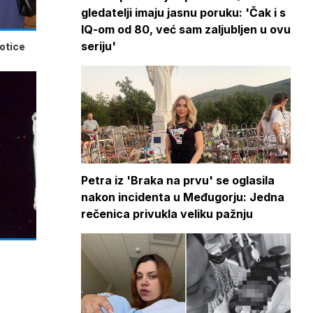
gledatelji imaju jasnu poruku: 'Čak i s
IQ-om od 80, već sam zaljubljen u ovu
seriju'
potice
Petra iz 'Braka na prvu' se oglasila
nakon incidenta u Međugorju: Jedna
rečenica privukla veliku pažnju