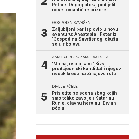
Petar s Dugog otoka podijelili
nove romantične prizore
GOSPODIN SAVRŠENI
Zaljubljeni par isplovio u novu
avanturu: Anastasia i Petar iz
'Gospodina Savršenog' okušali
se u ribolovu
ASIA EXPRESS: ZMAJEVA RUTA
'Mama, uspio sam!' Bivši
predsjednički kandidat i njegov
nećak kreću na Zmajevu rutu
DIVLJE PČELE
Prisjetite se scena zbog kojih
smo toliko zavoljeli Katarinu
Runje, glavnu heroinu 'Divljih
pčela'