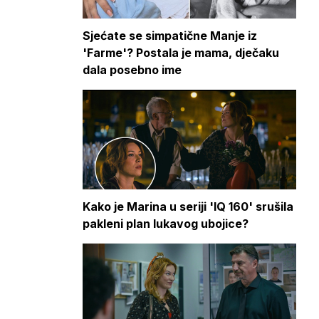
Sjećate se simpatične Manje iz
'Farme'? Postala je mama, dječaku
dala posebno ime
Kako je Marina u seriji 'IQ 160' srušila
pakleni plan lukavog ubojice?