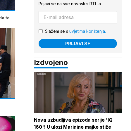
Prijavi se na sve novosti s RTL-a.
da to
Slažem se s
uvjetima korištenja.
PRIJAVI SE
Izdvojeno
Nova uzbudljiva epizoda serije 'IQ
160'! U ulozi Marinine majke stiže