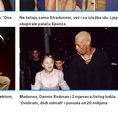
m: 'Ona
Ne šetaju samo Stradunom, već i na izložbe idu: Lje
okupirale palaču Sponza
lektom,
Madonna, Dennis Rodman i 2 mjeseca čistog ludila:
'Ovuliram, dođi odmah' i ponuda od 20 milijuna