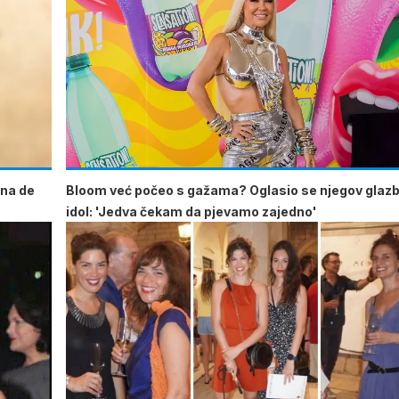
Ana de
Bloom već počeo s gažama? Oglasio se njegov glaz
idol: 'Jedva čekam da pjevamo zajedno'