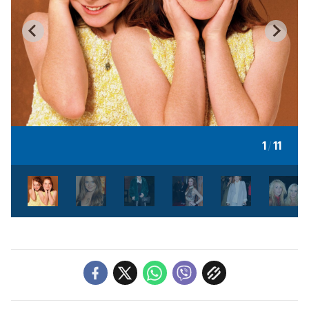
1
/
11