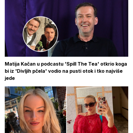
Matija Kačan u podcastu 'Spill The Tea' otkrio koga
bi iz 'Divljih pčela' vodio na pusti otok i tko najviše
jede