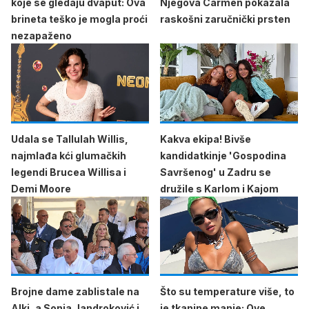
koje se gledaju dvaput: Ova
Njegova Carmen pokazala
brineta teško je mogla proći
raskošni zaručnički prsten
nezapaženo
Udala se Tallulah Willis,
Kakva ekipa! Bivše
najmlađa kći glumačkih
kandidatkinje 'Gospodina
legendi Brucea Willisa i
Savršenog' u Zadru se
Demi Moore
družile s Karlom i Kajom
Brojne dame zablistale na
Što su temperature više, to
Alki, a Sonja Jandroković i
je tkanine manje: Ove