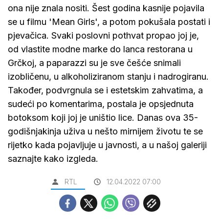
ona nije znala nositi. Šest godina kasnije pojavila
se u filmu 'Mean Girls', a potom pokušala postati i
pjevačica. Svaki poslovni pothvat propao joj je,
od vlastite modne marke do lanca restorana u
Grčkoj, a paparazzi su je sve češće snimali
izobličenu, u alkoholiziranom stanju i nadrogiranu.
Također, podvrgnula se i estetskim zahvatima, a
sudeći po komentarima, postala je opsjednuta
botoksom koji joj je uništio lice. Danas ova 35-
godišnjakinja uživa u nešto mirnijem životu te se
rijetko kada pojavljuje u javnosti, a u našoj galeriji
saznajte kako izgleda.
RTL
12.04.2022 07:00