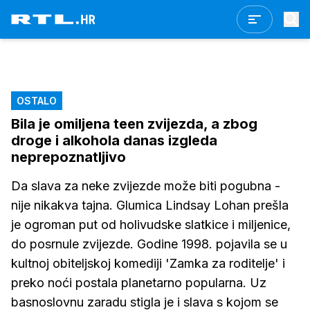
OSTALO
Bila je omiljena teen zvijezda, a zbog
droge i alkohola danas izgleda
neprepoznatljivo
Da slava za neke zvijezde može biti pogubna -
nije nikakva tajna. Glumica Lindsay Lohan prešla
je ogroman put od holivudske slatkice i miljenice,
do posrnule zvijezde. Godine 1998. pojavila se u
kultnoj obiteljskoj komediji 'Zamka za roditelje' i
preko noći postala planetarno popularna. Uz
basnoslovnu zaradu stigla je i slava s kojom se