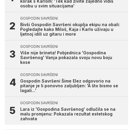
korak s Karlom: 'Tek kad živite zajedno vidiš
osobu u svim situacijama'
GOSPODIN SAVRŠENI
Bivši Gospodin Savršeni okuplja ekipu na obali:
Pogledajte kako Miloš, Kaja i Karlo uživaju u
ljetnoj idili uz gitaru i more
GOSPODIN SAVRŠENI
Više nije brineta! Pobjednica 'Gospodina
Savršenog' Vanja pokazala svoju novu boju
kose
GOSPODIN SAVRŠENI
Gospodin Savršeni Šime Elez odgovorio na
pitanje je li ponovno zaljubljen: 'A što bismo se
lagali...'
GOSPODIN SAVRŠENI
Lara iz 'Gospodina Savršenog' odlučila se na
malu promjenu: Pokazala rezultat estetskog
zahvata