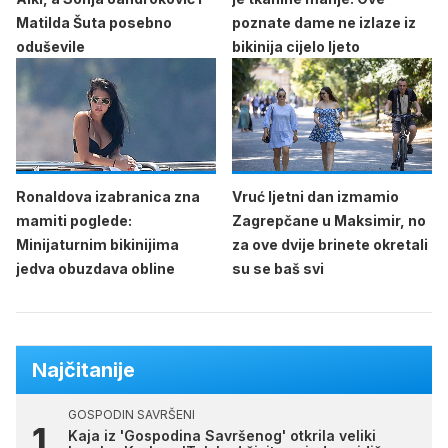
Matilda Šuta posebno
poznate dame ne izlaze iz
oduševile
bikinija cijelo ljeto
Ronaldova izabranica zna
Vruć ljetni dan izmamio
mamiti poglede:
Zagrepčane u Maksimir, no
Minijaturnim bikinijima
za ove dvije brinete okretali
jedva obuzdava obline
su se baš svi
Najčitanije
GOSPODIN SAVRŠENI
Kaja iz 'Gospodina Savršenog' otkrila veliki