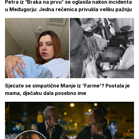
Petra iz 'Braka na prvu' se oglasila nakon incidenta
u Međugorju: Jedna rečenica privukla veliku pažnju
Sjećate se simpatične Manje iz 'Farme'? Postala je
mama, dječaku dala posebno ime