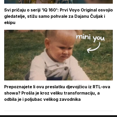
Svi pričaju o seriji 'IQ 160': Prvi Voyo Original osvojio
gledatelje, stižu samo pohvale za Dajanu Čuljak i
ekipu
Prepoznajete li ovu preslatku djevojčicu iz RTL-ova
showa? Prošla je kroz veliku transformaciju, a
odbila je i poljubac velikog zavodnika