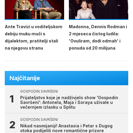
Ante Travizi u voditeljskom
Madonna, Dennis Rodman i
debiju muku muči s
2 mjeseca čistog ludila:
dijalektom, pratitelji stali
'Ovuliram, dođi odmah' i
na njegovu stranu
ponuda od 20 milijuna
Najčitanije
GOSPODIN SAVRŠENI
Prijateljstvo koje je nadživjelo show 'Gospodin
Savršeni': Antonela, Maja i Soraya uživale u
večernjem izlasku u Splitu
GOSPODIN SAVRŠENI
Nikad nasmijaniji! Anastasia i Petar s Dugog
otoka podijelili nove romantične prizore