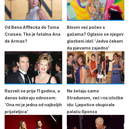
Od Bena Afflecka do Toma
Bloom već počeo s
Cruisea: Tko je fatalna Ana
gažama? Oglasio se njegov
de Armas?
glazbeni idol: 'Jedva čekam
da pjevamo zajedno'
Razveli se prije 11 godina, a
Ne šetaju samo
danas šokiraju odnosom:
Stradunom, već i na izložbe
'Ona mi je jedna od najboljih
idu: Ljepotice okupirale
prijateljica'
palaču Sponza