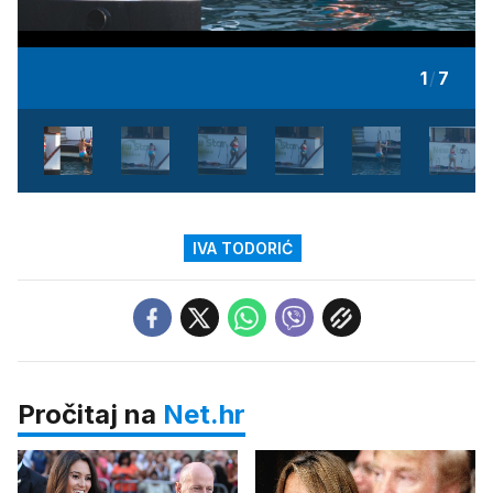
1
/
7
IVA TODORIĆ
Pročitaj na
Net.hr