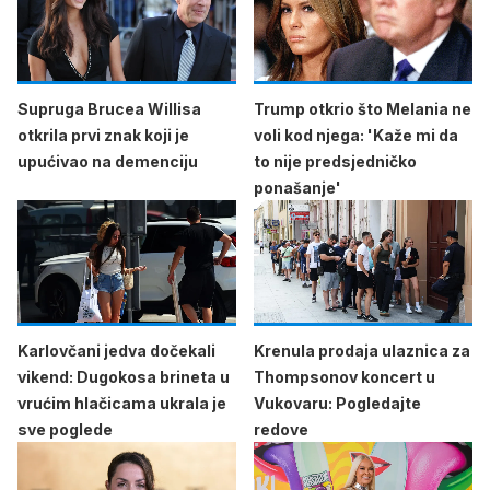
Supruga Brucea Willisa
Trump otkrio što Melania ne
otkrila prvi znak koji je
voli kod njega: 'Kaže mi da
upućivao na demenciju
to nije predsjedničko
ponašanje'
Karlovčani jedva dočekali
Krenula prodaja ulaznica za
vikend: Dugokosa brineta u
Thompsonov koncert u
vrućim hlačicama ukrala je
Vukovaru: Pogledajte
sve poglede
redove