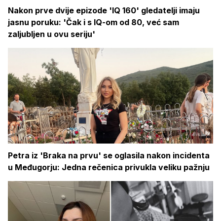
Nakon prve dvije epizode 'IQ 160' gledatelji imaju
jasnu poruku: 'Čak i s IQ-om od 80, već sam
zaljubljen u ovu seriju'
Petra iz 'Braka na prvu' se oglasila nakon incidenta
u Međugorju: Jedna rečenica privukla veliku pažnju