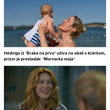
Hedviga iz 'Braka na prvu' uživa na obali s kćerkom,
prizor je presladak: 'Mornarka moja'