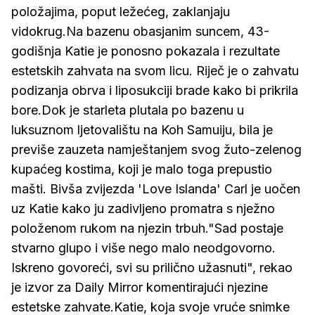
položajima, poput ležećeg, zaklanjaju
vidokrug.Na bazenu obasjanim suncem, 43-
godišnja Katie je ponosno pokazala i rezultate
estetskih zahvata na svom licu. Riječ je o zahvatu
podizanja obrva i liposukciji brade kako bi prikrila
bore.Dok je starleta plutala po bazenu u
luksuznom ljetovalištu na Koh Samuiju, bila je
previše zauzeta namještanjem svog žuto-zelenog
kupaćeg kostima, koji je malo toga prepustio
mašti. Bivša zvijezda 'Love Islanda' Carl je uočen
uz Katie kako ju zadivljeno promatra s nježno
položenom rukom na njezin trbuh."Sad postaje
stvarno glupo i više nego malo neodgovorno.
Iskreno govoreći, svi su prilično užasnuti", rekao
je izvor za Daily Mirror komentirajući njezine
estetske zahvate.Katie, koja svoje vruće snimke