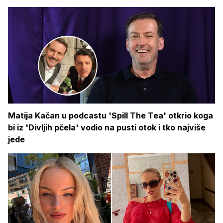
Matija Kačan u podcastu 'Spill The Tea' otkrio koga
bi iz 'Divljih pčela' vodio na pusti otok i tko najviše
jede