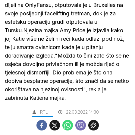
dijeli na OnlyFansu, otputovala je u Bruxelles na
svoje posljednji facelifting tretman, dok je za
estetsku operaciju grudi otputovala u
Tursku.Njezina majka Amy Price je izjavila kako
joj Katie više ne želi ni reći kada odlazi pod nož,
te ju smatra ovisnicom kada je u pitanju
dorađivanje izgleda."Možda to čini zato što se ne
osjeća dovoljno privlačnom ili je možda riječ o
tjelesnoj dismorfiji. Dio problema je što ona
dobiva besplatne operacije, što znači da se netko
okorištava na njezinoj ovisnosti", rekla je
zabrinuta Katiena majka.
RTL
22.03.2022 14:30