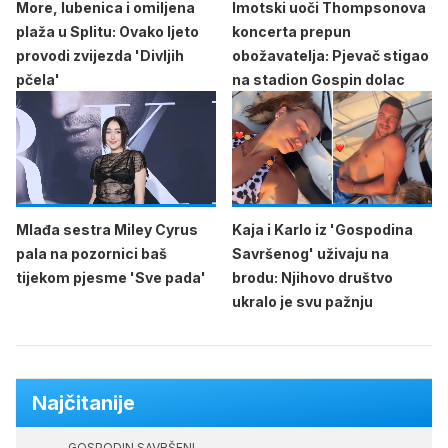
More, lubenica i omiljena
Imotski uoči Thompsonova
plaža u Splitu: Ovako ljeto
koncerta prepun
provodi zvijezda 'Divljih
obožavatelja: Pjevač stigao
pčela'
na stadion Gospin dolac
Mlađa sestra Miley Cyrus
Kaja i Karlo iz 'Gospodina
pala na pozornici baš
Savršenog' uživaju na
tijekom pjesme 'Sve pada'
brodu: Njihovo društvo
ukralo je svu pažnju
Najčitanije
GOSPODIN SAVRŠENI