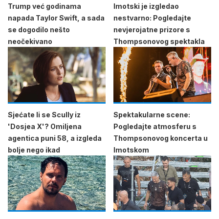
Trump već godinama
Imotski je izgledao
napada Taylor Swift, a sada
nestvarno: Pogledajte
se dogodilo nešto
nevjerojatne prizore s
neočekivano
Thompsonovog spektakla
Sjećate li se Scully iz
Spektakularne scene:
'Dosjea X'? Omiljena
Pogledajte atmosferu s
agentica puni 58, a izgleda
Thompsonovog koncerta u
bolje nego ikad
Imotskom