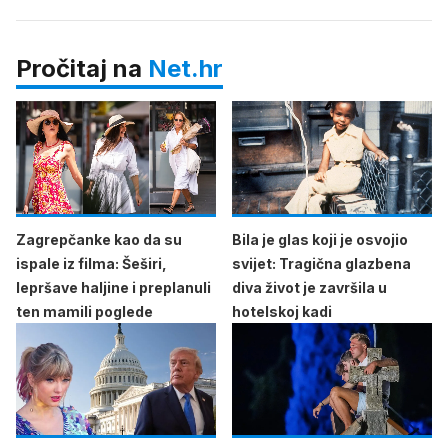
Pročitaj na
Net.hr
Zagrepčanke kao da su
Bila je glas koji je osvojio
ispale iz filma: Šeširi,
svijet: Tragična glazbena
lepršave haljine i preplanuli
diva život je završila u
ten mamili poglede
hotelskoj kadi