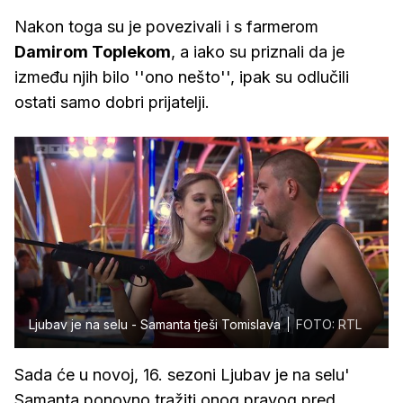
Nakon toga su je povezivali i s farmerom
Damirom Toplekom
, a iako su priznali da je
između njih bilo ''ono nešto'', ipak su odlučili
ostati samo dobri prijatelji.
Ljubav je na selu - Samanta tješi Tomislava
FOTO: RTL
Sada će u novoj, 16. sezoni Ljubav je na selu'
Samanta ponovno tražiti onog pravog pred