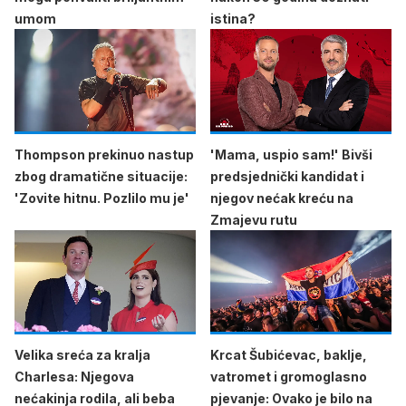
umom
istina?
Thompson prekinuo nastup
'Mama, uspio sam!' Bivši
zbog dramatične situacije:
predsjednički kandidat i
'Zovite hitnu. Pozlilo mu je'
njegov nećak kreću na
Zmajevu rutu
Velika sreća za kralja
Krcat Šubićevac, baklje,
Charlesa: Njegova
vatromet i gromoglasno
nećakinja rodila, ali beba
pjevanje: Ovako je bilo na