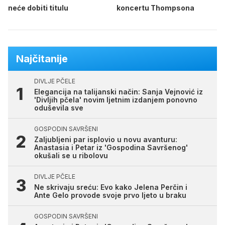
neće dobiti titulu
koncertu Thompsona
Najčitanije
DIVLJE PČELE
Elegancija na talijanski način: Sanja Vejnović iz
'Divljih pčela' novim ljetnim izdanjem ponovno
oduševila sve
GOSPODIN SAVRŠENI
Zaljubljeni par isplovio u novu avanturu:
Anastasia i Petar iz 'Gospodina Savršenog'
okušali se u ribolovu
DIVLJE PČELE
Ne skrivaju sreću: Evo kako Jelena Perčin i
Ante Gelo provode svoje prvo ljeto u braku
GOSPODIN SAVRŠENI