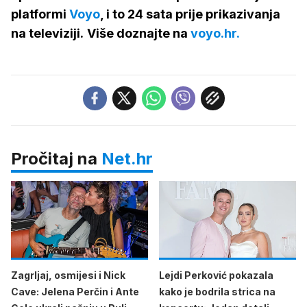
platformi
Voyo
, i to 24 sata prije prikazivanja
na televiziji.
Više doznajte na
voyo.hr.
Pročitaj na
Net.hr
Zagrljaj, osmijesi i Nick
Lejdi Perković pokazala
Cave: Jelena Perčin i Ante
kako je bodrila strica na