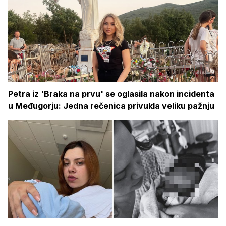
Petra iz 'Braka na prvu' se oglasila nakon incidenta
u Međugorju: Jedna rečenica privukla veliku pažnju