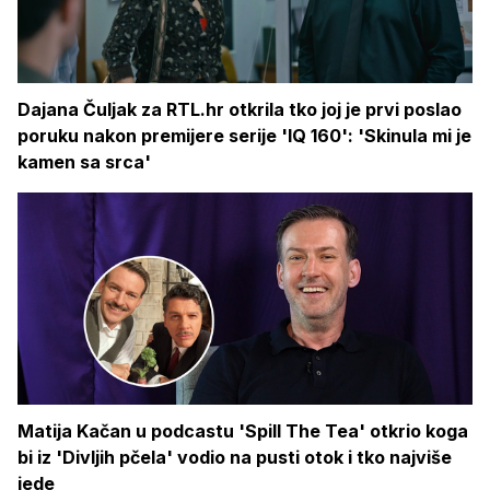
Dajana Čuljak za RTL.hr otkrila tko joj je prvi poslao
poruku nakon premijere serije 'IQ 160': 'Skinula mi je
kamen sa srca'
Matija Kačan u podcastu 'Spill The Tea' otkrio koga
bi iz 'Divljih pčela' vodio na pusti otok i tko najviše
jede