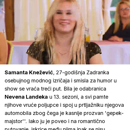
Loaded
:
100.00%
/
Upali
zvuk
Samanta Knežević
, 27-godišnja Zadranka
osebujnog modnog izričaja i smisla za humor u
show se vraća treći put. Bila je odabranica
Nevena Landeka
u 13. sezoni, a svi pamte
njihove vruće poljupce i spoj u prtljažniku njegova
automobila zbog čega je kasnije prozvan 'gepek-
majstor''. Iako ju je poveo i na romantično
putovanje, iskrice među njima ipak se nisu