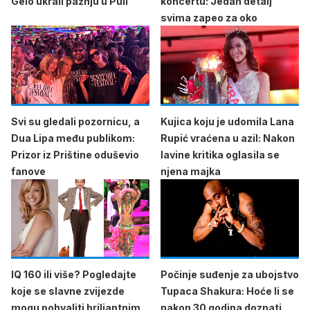
Gelo ukrali pažnju u Puli
koncertu: Jedan detalj
svima zapeo za oko
Svi su gledali pozornicu, a
Kujica koju je udomila Lana
Dua Lipa među publikom:
Rupić vraćena u azil: Nakon
Prizor iz Prištine oduševio
lavine kritika oglasila se
fanove
njena majka
IQ 160 ili više? Pogledajte
Počinje suđenje za ubojstvo
koje se slavne zvijezde
Tupaca Shakura: Hoće li se
mogu pohvaliti briljantnim
nakon 30 godina doznati