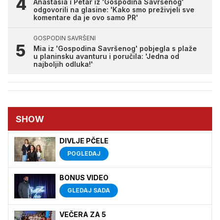
Anastasia i Petar iz 'Gospodina Savršenog'
odgovorili na glasine: 'Kako smo preživjeli sve
komentare da je ovo samo PR'
GOSPODIN SAVRŠENI
Mia iz 'Gospodina Savršenog' pobjegla s plaže
u planinsku avanturu i poručila: 'Jedna od
najboljih odluka!'
SHOW
DIVLJE PČELE
POGLEDAJ
BONUS VIDEO
GLEDAJ SADA
VEČERA ZA 5