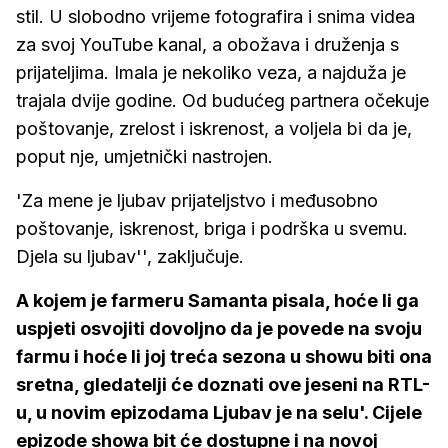
stil. U slobodno vrijeme fotografira i snima videa
za svoj YouTube kanal, a obožava i druženja s
prijateljima. Imala je nekoliko veza, a najduža je
trajala dvije godine. Od budućeg partnera očekuje
poštovanje, zrelost i iskrenost, a voljela bi da je,
poput nje, umjetnički nastrojen.
'Za mene je ljubav prijateljstvo i međusobno
poštovanje, iskrenost, briga i podrška u svemu.
Djela su ljubav'', zaključuje.
A kojem je farmeru Samanta pisala, hoće li ga
uspjeti osvojiti dovoljno da je povede na svoju
farmu i hoće li joj treća sezona u showu biti ona
sretna, gledatelji će doznati ove jeseni na RTL-
u, u novim epizodama Ljubav je na selu'. Cijele
epizode showa bit će dostupne i na novoj