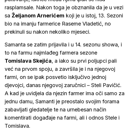
rasplamsale. Nakon toga je obznanila da je u vezi
sa
Željanom Arnerićem
koji je u istoj, 13. Sezoni
bio na imanju farmerice Raseme Vladetić, no
prekinuli su nakon nekoliko mjeseci.
Samanta se zatim prijavila i u 14. sezonu showa, i
to na farmu najmlađeg farmera sezone
Tomislava Skejića
, a iako su prvi poljupci pali
već na prvom spoju, a završila je i na njegovoj
farmi, on se ipak posvetio isključivo jednoj
djevojci, danas njegovoj zaručnici – Steli Pavičić.
A kad je uvidjela da njezin farmer ima oči samo za
jednu damu, Samanti je preostalo svojim forama
zabavljati gledatelje te na urnebesan način
komentirati događaje na farmi, ali i odnos Stele i
Tomislava.