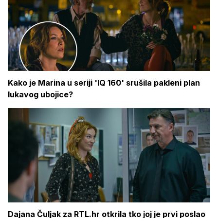
Kako je Marina u seriji 'IQ 160' srušila pakleni plan
lukavog ubojice?
Dajana Čuljak za RTL.hr otkrila tko joj je prvi poslao