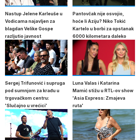
Nastup Jelene Karleuše u
Pantovčak nije osvojio,
Vodicama najavljen za
hoće li Aziju? Niko Tokić
blagdan Velike Gospe
Kartelo u borbi za opstanak
razljutio javnost
6000 kilometara daleko
Sergej Trifunović i supruga
Luna Valas i Katarina
pod sumnjom za krađu u
Mamić stižu u RTL-ov show
trgovačkom centru:
'Asia Express: Zmajeva
'Slučajno u vrećici'
ruta'