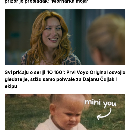
prizor je presladak: 'Mornarka moja'
Svi pričaju o seriji 'IQ 160': Prvi Voyo Original osvojio
gledatelje, stižu samo pohvale za Dajanu Čuljak i
ekipu