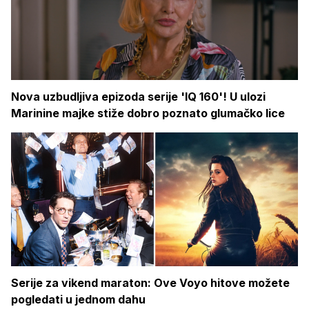
Nova uzbudljiva epizoda serije 'IQ 160'! U ulozi
Marinine majke stiže dobro poznato glumačko lice
Serije za vikend maraton: Ove Voyo hitove možete
pogledati u jednom dahu