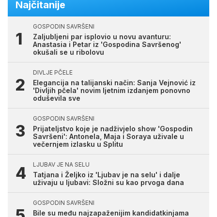
Najčitanije
GOSPODIN SAVRŠENI
Zaljubljeni par isplovio u novu avanturu:
Anastasia i Petar iz 'Gospodina Savršenog'
okušali se u ribolovu
DIVLJE PČELE
Elegancija na talijanski način: Sanja Vejnović iz
'Divljih pčela' novim ljetnim izdanjem ponovno
oduševila sve
GOSPODIN SAVRŠENI
Prijateljstvo koje je nadživjelo show 'Gospodin
Savršeni': Antonela, Maja i Soraya uživale u
večernjem izlasku u Splitu
LJUBAV JE NA SELU
Tatjana i Željko iz 'Ljubav je na selu' i dalje
uživaju u ljubavi: Složni su kao prvoga dana
GOSPODIN SAVRŠENI
Bile su među najzapaženijim kandidatkinjama