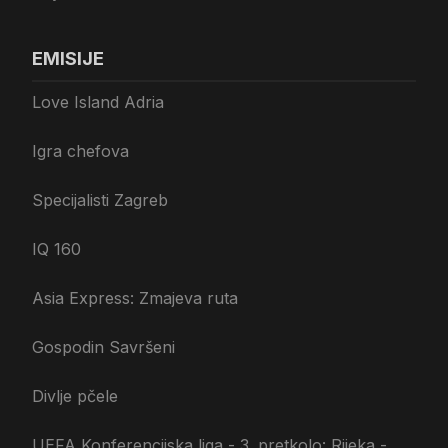
EMISIJE
Love Island Adria
Igra chefova
Specijalisti Zagreb
IQ 160
Asia Express: Zmajeva ruta
Gospodin Savršeni
Divlje pčele
UEFA Konferencijska liga - 3. pretkolo: Rijeka -