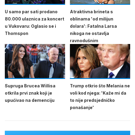
U samo par sati prodano
Atraktivna brineta s
80.000 ulaznica za koncert
oblinama 'od milijun
u Vukovaru: Oglasio se i
dolara': Fatalna Larsa
Thomspon
nikoga ne ostavlja
ravnodušnim
Supruga Brucea Willisa
Trump otkrio što Melania ne
otkrila prvi znak koji je
voli kod njega: 'Kaže mi da
upućivao na demenciju
to nije predsjedničko
ponašanje'