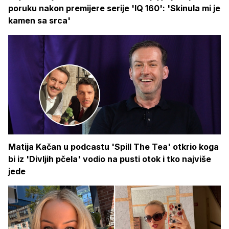
poruku nakon premijere serije 'IQ 160': 'Skinula mi je
kamen sa srca'
Matija Kačan u podcastu 'Spill The Tea' otkrio koga
bi iz 'Divljih pčela' vodio na pusti otok i tko najviše
jede