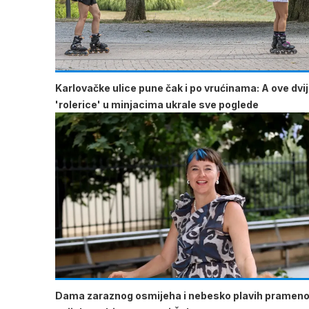
Karlovačke ulice pune čak i po vrućinama: A ove dvi
'rolerice' u minjacima ukrale sve poglede
Dama zaraznog osmijeha i nebesko plavih pramen