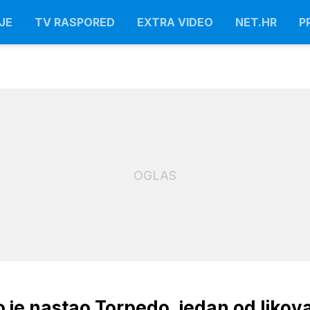
JE
TV RASPORED
EXTRA VIDEO
NET.HR
P
OGLAS
 je nastao Torpedo, jedan od likov