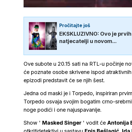
/
Upali
zvuk
Pročitajte još
EKSKLUZIVNO: Ovo je prvih 6
natjecatelji u novom...
Ove subote u 20.15 sati na RTL-u počinje n
će poznate osobe skrivene ispod atraktivnih 
epizodi predstavit će se njih šest.
Jedna od maski je i Torpedo, inspiriran prvi
Torpedo osvaja svojim bogatim crno-srebrnim
noge podići i one najuspavanije.
Show '
Masked Singer
' vodit će
Antonija
otkritidetektivi u sastavu
Enis Bešlagić, Ida