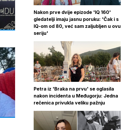
Nakon prve dvije epizode 'IQ 160'
gledatelji imaju jasnu poruku: 'Čak i s
IQ-om od 80, već sam zaljubljen u ovu
seriju'
Petra iz 'Braka na prvu' se oglasila
nakon incidenta u Međugorju: Jedna
rečenica privukla veliku pažnju