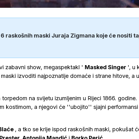
 raskošnih maski Juraja Zigmana koje će nositi ta
ovi zabavni show, megaspektakl '
Masked Singer
', u
maski izvoditi najpoznatije domaće i strane hitove, a u
m torpedom na svijetu izumljenim u Rijeci 1866. godine.
 kostimom, a njegovi će ''ubojito'' sjajni performansi
 Blaće
, a tko se krije ispod raskošnih maski, pokušat ć
 Prester, Antonija Mandić
i
Borko Perić
.