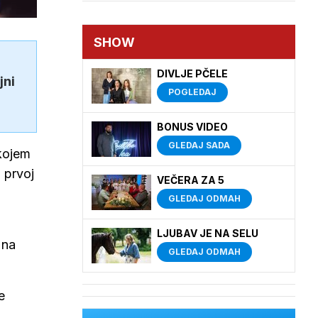
SHOW
DIVLJE PČELE
jni
POGLEDAJ
BONUS VIDEO
GLEDAJ SADA
 kojem
 prvoj
VEČERA ZA 5
GLEDAJ ODMAH
LJUBAV JE NA SELU
 na
GLEDAJ ODMAH
e