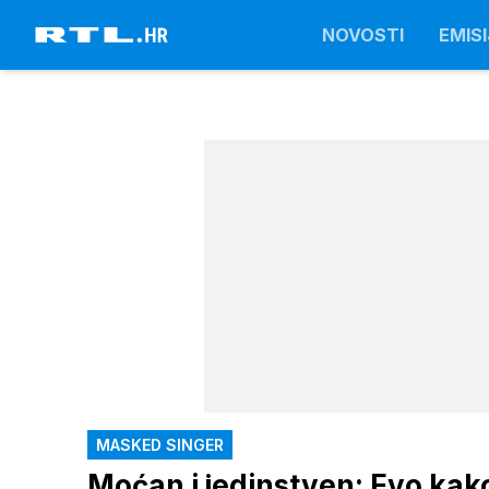
NOVOSTI
EMISI
MASKED SINGER
Moćan i jedinstven: Evo kako