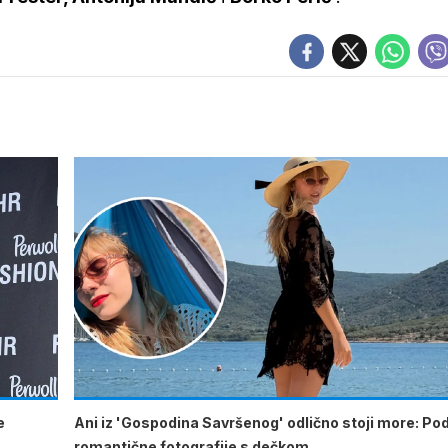
e
Ani iz 'Gospodina Savršenog' odlično stoji more: Podi
romantične fotografije s dečkom