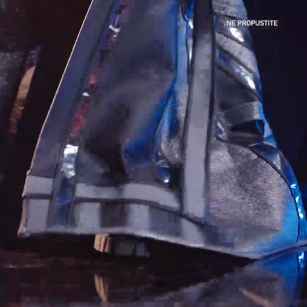
Loaded
:
100.00%