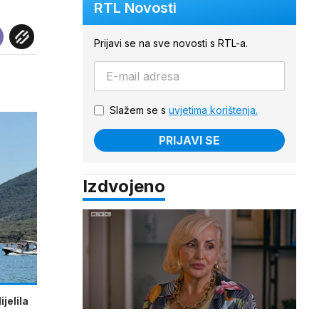
RTL Novosti
Prijavi se na sve novosti s RTL-a.
Slažem se s
uvjetima korištenja.
PRIJAVI SE
Izdvojeno
jelila