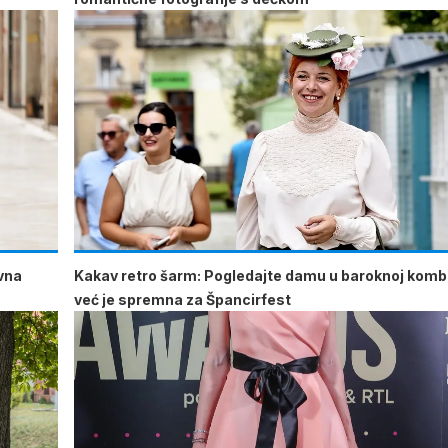
vna
Kakav retro šarm: Pogledajte damu u baroknoj kombi
već je spremna za Špancirfest