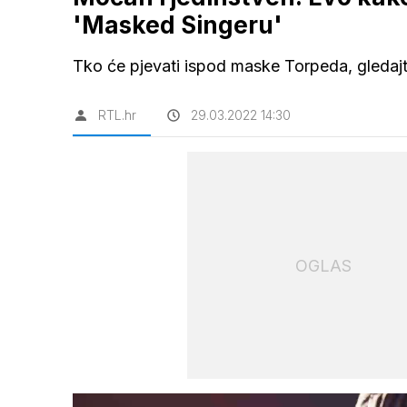
'Masked Singeru'
Tko će pjevati ispod maske Torpeda, gledajt
RTL.hr
29.03.2022 14:30
OGLAS