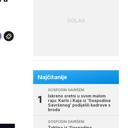
OGLAS
Najčitanije
GOSPODIN SAVRŠENI
Iskreno sretni u svom malom
raju: Karlo i Kaja iz 'Gospodina
Savršenog' podijelili kadrove s
broda
GOSPODIN SAVRŠENI
Žaklina iz 'Gospodina