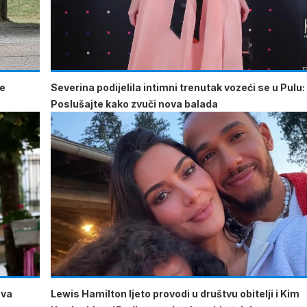
je
Severina podijelila intimni trenutak vozeći se u Pulu:
Poslušajte kako zvuči nova balada
ova
Lewis Hamilton ljeto provodi u društvu obitelji i Kim