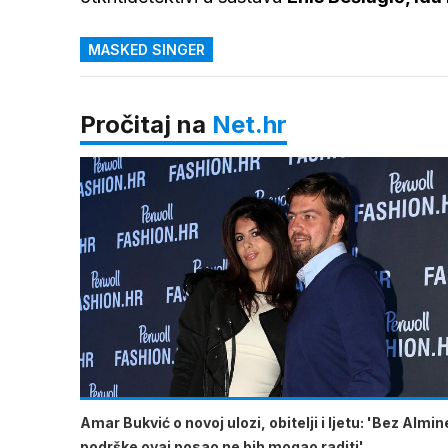
MASKED SINGER
Pročitaj na
Net.hr
Amar Bukvić o novoj ulozi, obitelji i ljetu: 'Bez Almin
podrške ovaj posao ne bih mogao raditi'