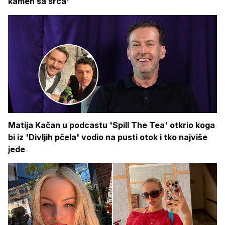
kamen sa srca'
Matija Kačan u podcastu 'Spill The Tea' otkrio koga
bi iz 'Divljih pčela' vodio na pusti otok i tko najviše
jede