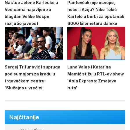
Nastup Jelene Karleuše u
Pantovčak nije osvojio,
Vodicama najavljen za
hoće li Aziju? Niko Tokić
blagdan Velike Gospe
Kartelo u borbi za opstanak
razljutio javnost
6000 kilometara daleko
Sergej Trifunović i supruga
Luna Valas i Katarina
pod sumnjom za krađu u
Mamić stižu u RTL-ov show
trgovačkom centru:
'Asia Express: Zmajeva
'Slučajno u vrećici'
ruta'
Najčitanije