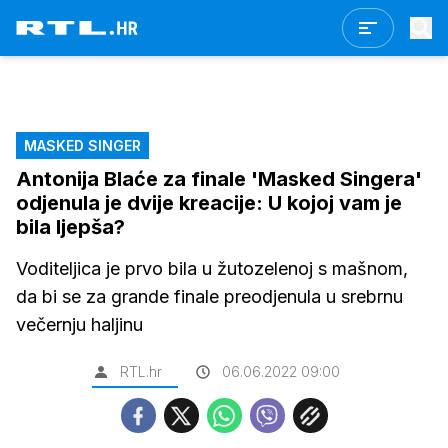
MASKED SINGER
Antonija Blaće za finale 'Masked Singera'
odjenula je dvije kreacije: U kojoj vam je
bila ljepša?
Voditeljica je prvo bila u žutozelenoj s mašnom,
da bi se za grande finale preodjenula u srebrnu
večernju haljinu
RTL.hr
06.06.2022 09:00