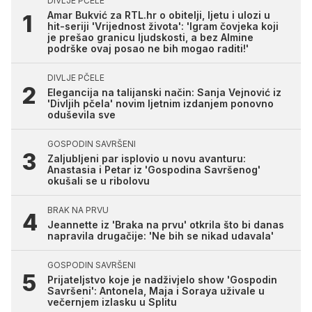
DIVLJE PČELE
Amar Bukvić za RTL.hr o obitelji, ljetu i ulozi u
hit-seriji 'Vrijednost života': 'Igram čovjeka koji
je prešao granicu ljudskosti, a bez Almine
podrške ovaj posao ne bih mogao raditi!'
DIVLJE PČELE
Elegancija na talijanski način: Sanja Vejnović iz
'Divljih pčela' novim ljetnim izdanjem ponovno
oduševila sve
GOSPODIN SAVRŠENI
Zaljubljeni par isplovio u novu avanturu:
Anastasia i Petar iz 'Gospodina Savršenog'
okušali se u ribolovu
BRAK NA PRVU
Jeannette iz 'Braka na prvu' otkrila što bi danas
napravila drugačije: 'Ne bih se nikad udavala'
GOSPODIN SAVRŠENI
Prijateljstvo koje je nadživjelo show 'Gospodin
Savršeni': Antonela, Maja i Soraya uživale u
večernjem izlasku u Splitu