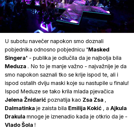
Loaded
:
100.00%
/
Upali
zvuk
U subotu navečer napokon smo doznali
pobjednika odnosno pobjednicu
'Masked
Singera'
- publika je odlučila da je najbolja bila
Meduza
. No to je manje važno - najvažnije je da
smo napokon saznali tko se krije ispod te, ali i
ispod ostalih dviju maski koje su nastupile u finalu!
Ispod Meduze se tako krila mlada pjevačica
Jelena Žnidarić
poznatija kao
Zsa Zsa
,
Dalmatinka
je zaista bila
Emilija Kokić
, a
Ajkula
Drakula
mnoge je iznenadio kada je otkrio da je -
Vlado Šola
!