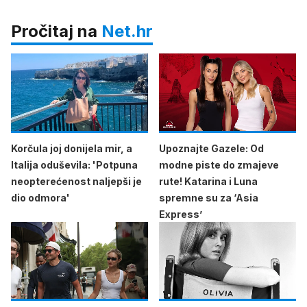
Pročitaj na
Net.hr
Korčula joj donijela mir, a
Upoznajte Gazele: Od
Italija oduševila: 'Potpuna
modne piste do zmajeve
neopterećenost naljepši je
rute! Katarina i Luna
dio odmora'
spremne su za ‘Asia
Express’