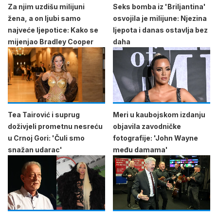
Za njim uzdišu milijuni
Seks bomba iz 'Briljantina'
žena, a on ljubi samo
osvojila je milijune: Njezina
najveće ljepotice: Kako se
ljepota i danas ostavlja bez
mijenjao Bradley Cooper
daha
Tea Tairović i suprug
Meri u kaubojskom izdanju
doživjeli prometnu nesreću
objavila zavodničke
u Crnoj Gori: 'Čuli smo
fotografije: 'John Wayne
snažan udarac'
među damama'