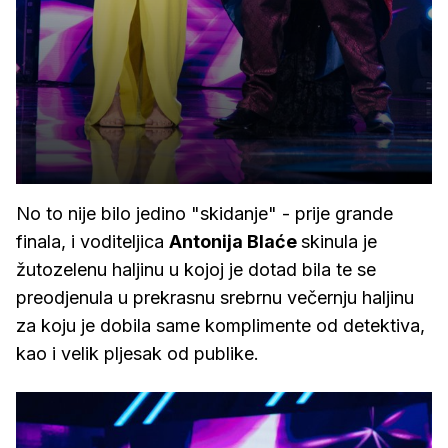
No to nije bilo jedino "skidanje" - prije grande
finala, i voditeljica
Antonija Blaće
skinula je
žutozelenu haljinu u kojoj je dotad bila te se
preodjenula u prekrasnu srebrnu večernju haljinu
za koju je dobila same komplimente od detektiva,
kao i velik pljesak od publike.