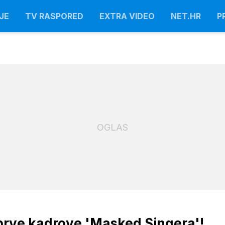
JE
TV RASPORED
EXTRA VIDEO
NET.HR
P
OGLAS
rve kadrove 'Masked Singera'!