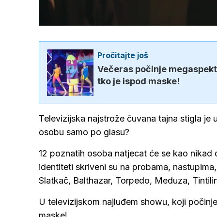
Loaded
:
40.65%
/
Upali
zvuk
Pročitajte još
Večeras počinje megaspektak
tko je ispod maske!
Televizijska najstrože čuvana tajna stigla je
osobu samo po glasu?
12 poznatih osoba natjecat će se kao nikad 
identiteti skriveni su na probama, nastupima, 
Slatkač, Balthazar, Torpedo, Meduza, Tintilin
U televizijskom najluđem showu, koji počinje
maske!