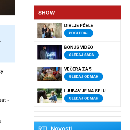
SHOW
DIVLJE PČELE
POGLEDAJ
-
BONUS VIDEO
GLEDAJ SADA
VEČERA ZA 5
ty
GLEDAJ ODMAH
LJUBAV JE NA SELU
GLEDAJ ODMAH
est -
a
RTL Novosti