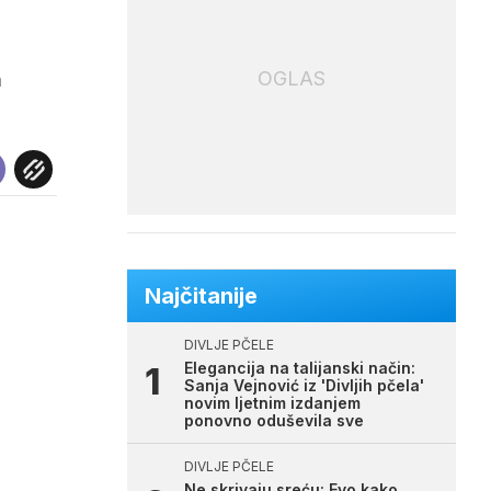
OGLAS
m
Najčitanije
DIVLJE PČELE
Elegancija na talijanski način:
Sanja Vejnović iz 'Divljih pčela'
novim ljetnim izdanjem
ponovno oduševila sve
DIVLJE PČELE
Ne skrivaju sreću: Evo kako