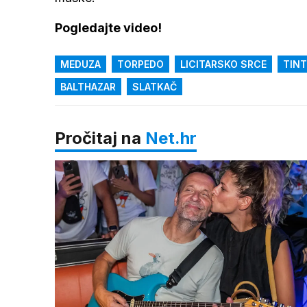
Pogledajte video!
MEDUZA
TORPEDO
LICITARSKO SRCE
TINT
BALTHAZAR
SLATKAČ
Pročitaj na
Net.hr