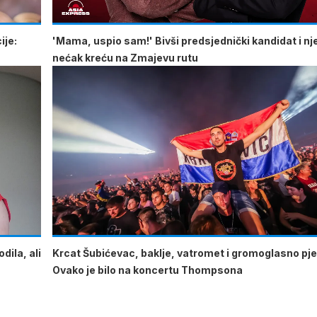
ije:
'Mama, uspio sam!' Bivši predsjednički kandidat i n
nećak kreću na Zmajevu rutu
dila, ali
Krcat Šubićevac, baklje, vatromet i gromoglasno pje
Ovako je bilo na koncertu Thompsona