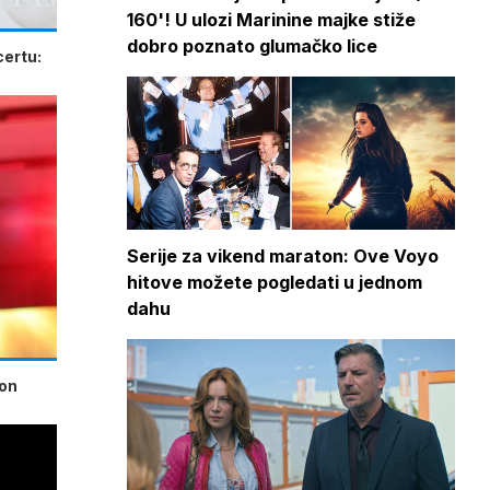
160'! U ulozi Marinine majke stiže
dobro poznato glumačko lice
certu:
Serije za vikend maraton: Ove Voyo
hitove možete pogledati u jednom
dahu
kon