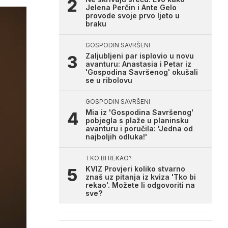
Jelena Perčin i Ante Gelo
provode svoje prvo ljeto u
braku
GOSPODIN SAVRŠENI
Zaljubljeni par isplovio u novu
avanturu: Anastasia i Petar iz
'Gospodina Savršenog' okušali
se u ribolovu
GOSPODIN SAVRŠENI
Mia iz 'Gospodina Savršenog'
pobjegla s plaže u planinsku
avanturu i poručila: 'Jedna od
najboljih odluka!'
TKO BI REKAO?
KVIZ Provjeri koliko stvarno
znaš uz pitanja iz kviza 'Tko bi
rekao'. Možete li odgovoriti na
sve?