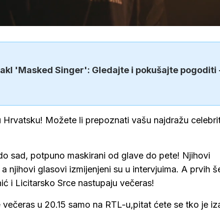
l 'Masked Singer': Gledajte i pokušajte pogoditi 
 u Hrvatsku! Možete li prepoznati vašu najdražu celebri
do sad, potpuno maskirani od glave do pete! Njihovi
a njihovi glasovi izmijenjeni su u intervjuima. A prvih š
ić i Licitarsko Srce nastupaju večeras!
 večeras u 20.15 samo na RTL-u,pitat ćete se tko je iz