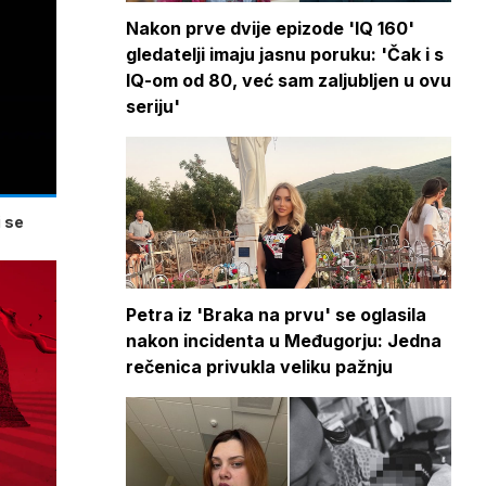
Nakon prve dvije epizode 'IQ 160'
gledatelji imaju jasnu poruku: 'Čak i s
IQ-om od 80, već sam zaljubljen u ovu
seriju'
 se
Petra iz 'Braka na prvu' se oglasila
nakon incidenta u Međugorju: Jedna
rečenica privukla veliku pažnju