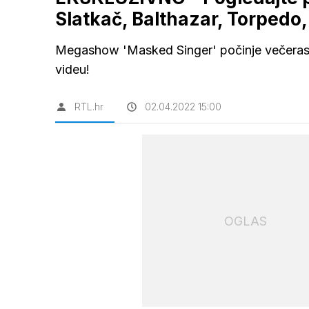
Slatkač, Balthazar, Torpedo, 
Megashow 'Masked Singer' počinje večeras 
videu!
RTL.hr
02.04.2022 15:00
OGLAS