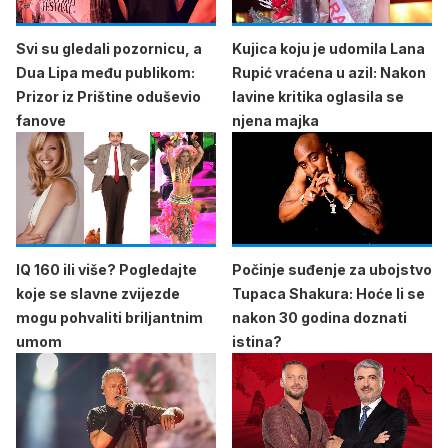
Svi su gledali pozornicu, a
Kujica koju je udomila Lana
Dua Lipa među publikom:
Rupić vraćena u azil: Nakon
Prizor iz Prištine oduševio
lavine kritika oglasila se
fanove
njena majka
IQ 160 ili više? Pogledajte
Počinje suđenje za ubojstvo
koje se slavne zvijezde
Tupaca Shakura: Hoće li se
mogu pohvaliti briljantnim
nakon 30 godina doznati
umom
istina?