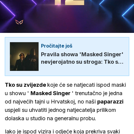
Loaded
:
100.00%
/
Upali
zvuk
Pročitajte još
Pravila showa 'Masked Singer'
nevjerojatno su stroga: Tko su
zvijezde ispod maski zna samo
7 ljudi u...
Tko su zvijezde
koje će se natjecati ispod maski
u showu '
Masked Singer
' trenutačno je jedna
od najvećih tajni u Hrvatskoj, no naši
paparazzi
uspjeli su uhvatiti jednog natjecatelja prilikom
dolaska u studio na generalnu probu.
Iako je ispod vizira i odjeće koja prekriva svaki