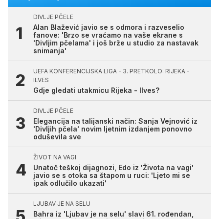
DIVLJE PČELE
Alan Blažević javio se s odmora i razveselio
fanove: 'Brzo se vraćamo na vaše ekrane s
'Divljim pčelama' i još brže u studio za nastavak
snimanja'
UEFA KONFERENCIJSKA LIGA - 3. PRETKOLO: RIJEKA -
ILVES
Gdje gledati utakmicu Rijeka - Ilves?
DIVLJE PČELE
Elegancija na talijanski način: Sanja Vejnović iz
'Divljih pčela' novim ljetnim izdanjem ponovno
oduševila sve
ŽIVOT NA VAGI
Unatoč teškoj dijagnozi, Edo iz 'Života na vagi'
javio se s otoka sa štapom u ruci: 'Ljeto mi se
ipak odlučilo ukazati'
LJUBAV JE NA SELU
Bahra iz 'Ljubav je na selu' slavi 61. rođendan,