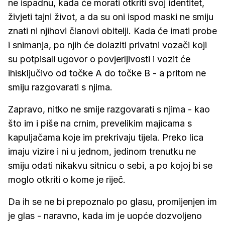
ne ispadnu, kada će morati otkriti svoj identitet,
živjeti tajni život, a da su oni ispod maski ne smiju
znati ni njihovi članovi obitelji. Kada će imati probe
i snimanja, po njih će dolaziti privatni vozači koji
su potpisali ugovor o povjerljivosti i vozit će
ihisključivo od točke A do točke B - a pritom ne
smiju razgovarati s njima.
Zapravo, nitko ne smije razgovarati s njima - kao
što im i piše na crnim, prevelikim majicama s
kapuljačama koje im prekrivaju tijela. Preko lica
imaju vizire i ni u jednom, jedinom trenutku ne
smiju odati nikakvu sitnicu o sebi, a po kojoj bi se
moglo otkriti o kome je riječ.
Da ih se ne bi prepoznalo po glasu, promijenjen im
je glas - naravno, kada im je uopće dozvoljeno