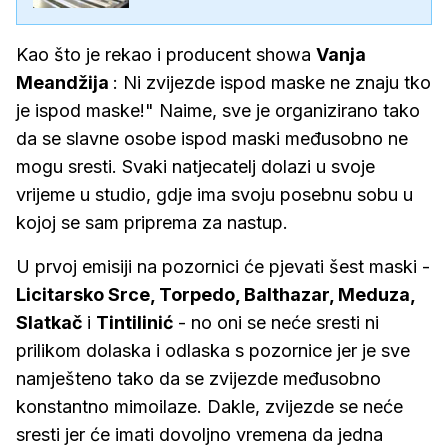
'Masked Singera': 'Čak ni ljudi
ispod maske ne...
Kao što je rekao i producent showa
Vanja
Meandžija
: Ni zvijezde ispod maske ne znaju tko
je ispod maske!" Naime, sve je organizirano tako
da se slavne osobe ispod maski međusobno ne
mogu sresti. Svaki natjecatelj dolazi u svoje
vrijeme u studio, gdje ima svoju posebnu sobu u
kojoj se sam priprema za nastup.
U prvoj emisiji na pozornici će pjevati šest maski -
Licitarsko Srce, Torpedo, Balthazar, Meduza,
Slatkač
i
Tintilinić
- no oni se neće sresti ni
prilikom dolaska i odlaska s pozornice jer je sve
namješteno tako da se zvijezde međusobno
konstantno mimoilaze. Dakle, zvijezde se neće
sresti jer će imati dovoljno vremena da jedna