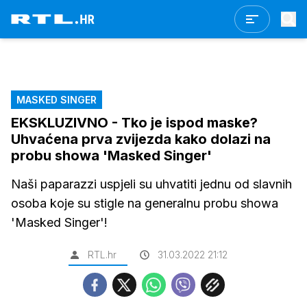
MASKED SINGER
EKSKLUZIVNO - Tko je ispod maske?
Uhvaćena prva zvijezda kako dolazi na
probu showa 'Masked Singer'
Naši paparazzi uspjeli su uhvatiti jednu od slavnih
osoba koje su stigle na generalnu probu showa
'Masked Singer'!
RTL.hr
31.03.2022 21:12