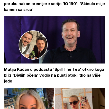
poruku nakon premijere serije 'IQ 160': 'Skinula mi je
kamen sa srca'
Matija Kačan u podcastu 'Spill The Tea' otkrio koga
bi iz 'Divljih pčela' vodio na pusti otok i tko najviše
jede