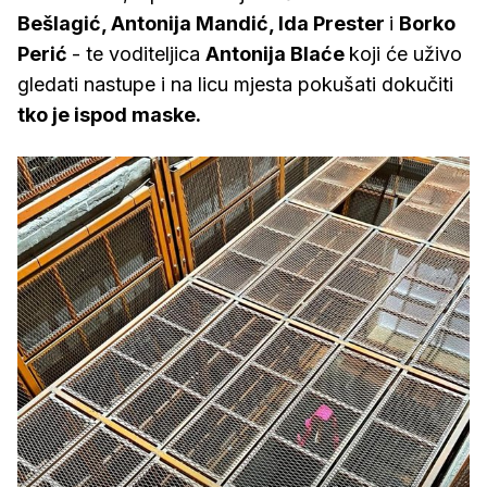
Bešlagić, Antonija Mandić, Ida Prester
i
Borko
Perić
- te voditeljica
Antonija Blaće
koji će uživo
gledati nastupe i na licu mjesta pokušati dokučiti
tko je ispod maske.