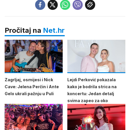
Pročitaj na
Net.hr
Zagrljaj, osmijesi i Nick
Lejdi Perković pokazala
Cave: Jelena Perčin i Ante
kako je bodrila strica na
Gelo ukrali pažnju u Puli
koncertu: Jedan detalj
svima zapeo za oko