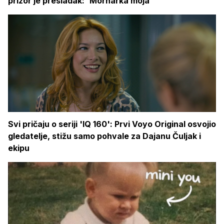
prizor je presladak: 'Mornarka moja'
Svi pričaju o seriji 'IQ 160': Prvi Voyo Original osvojio
gledatelje, stižu samo pohvale za Dajanu Čuljak i
ekipu