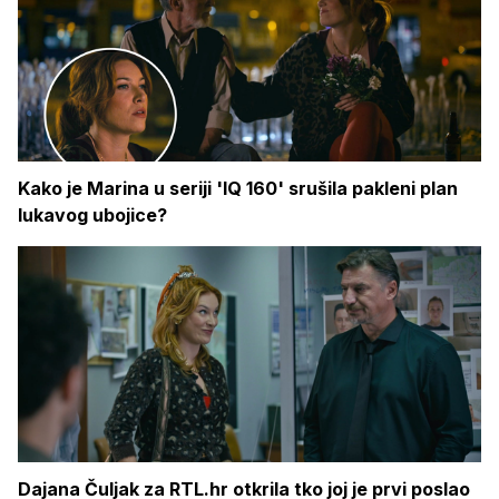
Kako je Marina u seriji 'IQ 160' srušila pakleni plan
lukavog ubojice?
Dajana Čuljak za RTL.hr otkrila tko joj je prvi poslao