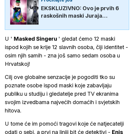
EKSKLUZIVNO: Ovo je prvih 6
raskošnih maski Juraja
Zigmana koje će nositi tajni
natjecatelji u novom...
U '
Masked Singeru
' gledat ćemo 12 maski
ispod kojih se krije 12 slavnih osoba, čiji identitet -
osim njih samih - zna još samo sedam osoba u
Hrvatskoj!
Cilj ove globalne senzacije je pogoditi tko su
poznate osobe ispod maski koje zabavljaju
publiku u studiju i gledatelje pred TV ekranima
svojim izvedbama najvećih domaćih i svjetskih
hitova.
U tome će im pomoći tragovi koje će natjecatelji
odati o sebi, a prvi na liniji bit će detektivi -
Enis