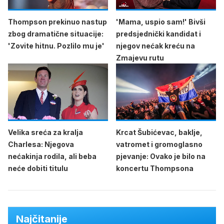
Thompson prekinuo nastup
'Mama, uspio sam!' Bivši
zbog dramatične situacije:
predsjednički kandidat i
'Zovite hitnu. Pozlilo mu je'
njegov nećak kreću na
Zmajevu rutu
Velika sreća za kralja
Krcat Šubićevac, baklje,
Charlesa: Njegova
vatromet i gromoglasno
nećakinja rodila, ali beba
pjevanje: Ovako je bilo na
neće dobiti titulu
koncertu Thompsona
Najčitanije