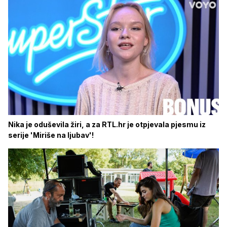
Nika je oduševila žiri, a za RTL.hr je otpjevala pjesmu iz
serije 'Miriše na ljubav'!