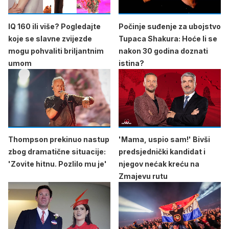
IQ 160 ili više? Pogledajte
Počinje suđenje za ubojstvo
koje se slavne zvijezde
Tupaca Shakura: Hoće li se
mogu pohvaliti briljantnim
nakon 30 godina doznati
umom
istina?
Thompson prekinuo nastup
'Mama, uspio sam!' Bivši
zbog dramatične situacije:
predsjednički kandidat i
'Zovite hitnu. Pozlilo mu je'
njegov nećak kreću na
Zmajevu rutu