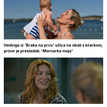
Hedviga iz 'Braka na prvu' uživa na obali s kćerkom,
prizor je presladak: 'Mornarka moja'