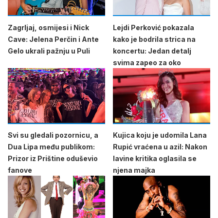
Zagrljaj, osmijesi i Nick
Lejdi Perković pokazala
Cave: Jelena Perčin i Ante
kako je bodrila strica na
Gelo ukrali pažnju u Puli
koncertu: Jedan detalj
svima zapeo za oko
Svi su gledali pozornicu, a
Kujica koju je udomila Lana
Dua Lipa među publikom:
Rupić vraćena u azil: Nakon
Prizor iz Prištine oduševio
lavine kritika oglasila se
fanove
njena majka