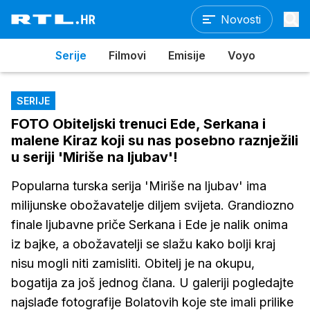
Novosti
Serije
Filmovi
Emisije
Voyo
SERIJE
FOTO Obiteljski trenuci Ede, Serkana i
malene Kiraz koji su nas posebno raznježili
u seriji 'Miriše na ljubav'!
Popularna turska serija 'Miriše na ljubav' ima
milijunske obožavatelje diljem svijeta. Grandiozno
finale ljubavne priče Serkana i Ede je nalik onima
iz bajke, a obožavatelji se slažu kako bolji kraj
nisu mogli niti zamisliti. Obitelj je na okupu,
bogatija za još jednog člana. U galeriji pogledajte
najslađe fotografije Bolatovih koje ste imali prilike