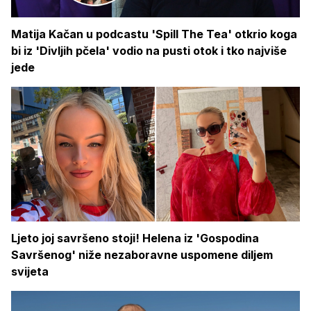
Matija Kačan u podcastu 'Spill The Tea' otkrio koga
bi iz 'Divljih pčela' vodio na pusti otok i tko najviše
jede
Ljeto joj savršeno stoji! Helena iz 'Gospodina
Savršenog' niže nezaboravne uspomene diljem
svijeta