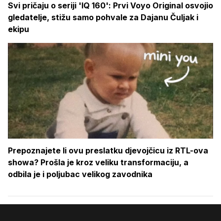
Svi pričaju o seriji 'IQ 160': Prvi Voyo Original osvojio
gledatelje, stižu samo pohvale za Dajanu Čuljak i
ekipu
Prepoznajete li ovu preslatku djevojčicu iz RTL-ova
showa? Prošla je kroz veliku transformaciju, a
odbila je i poljubac velikog zavodnika