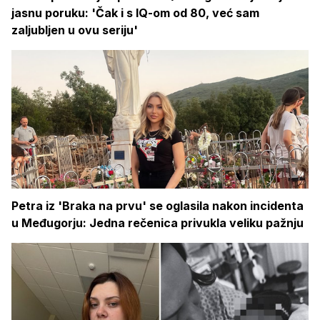
jasnu poruku: 'Čak i s IQ-om od 80, već sam
zaljubljen u ovu seriju'
Petra iz 'Braka na prvu' se oglasila nakon incidenta
u Međugorju: Jedna rečenica privukla veliku pažnju