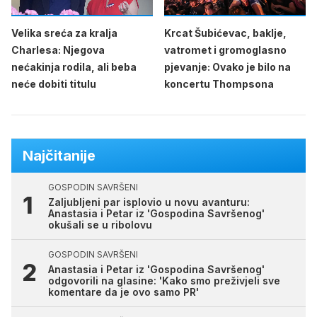
Velika sreća za kralja
Krcat Šubićevac, baklje,
Charlesa: Njegova
vatromet i gromoglasno
nećakinja rodila, ali beba
pjevanje: Ovako je bilo na
neće dobiti titulu
koncertu Thompsona
Najčitanije
GOSPODIN SAVRŠENI
Zaljubljeni par isplovio u novu avanturu:
Anastasia i Petar iz 'Gospodina Savršenog'
okušali se u ribolovu
GOSPODIN SAVRŠENI
Anastasia i Petar iz 'Gospodina Savršenog'
odgovorili na glasine: 'Kako smo preživjeli sve
komentare da je ovo samo PR'