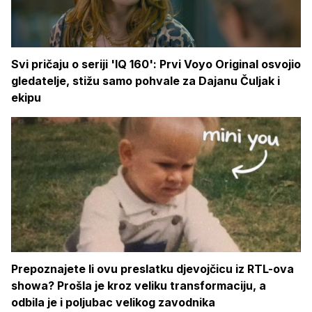
Svi pričaju o seriji 'IQ 160': Prvi Voyo Original osvojio
gledatelje, stižu samo pohvale za Dajanu Čuljak i
ekipu
Prepoznajete li ovu preslatku djevojčicu iz RTL-ova
showa? Prošla je kroz veliku transformaciju, a
odbila je i poljubac velikog zavodnika