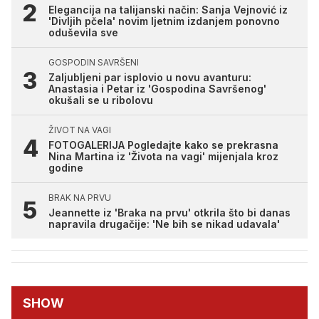
Elegancija na talijanski način: Sanja Vejnović iz
'Divljih pčela' novim ljetnim izdanjem ponovno
oduševila sve
GOSPODIN SAVRŠENI
Zaljubljeni par isplovio u novu avanturu:
Anastasia i Petar iz 'Gospodina Savršenog'
okušali se u ribolovu
ŽIVOT NA VAGI
FOTOGALERIJA Pogledajte kako se prekrasna
Nina Martina iz 'Života na vagi' mijenjala kroz
godine
BRAK NA PRVU
Jeannette iz 'Braka na prvu' otkrila što bi danas
napravila drugačije: 'Ne bih se nikad udavala'
SHOW