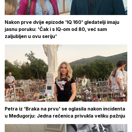
Nakon prve dvije epizode 'IQ 160' gledatelji imaju
jasnu poruku: 'Čak i s IQ-om od 80, već sam
zaljubljen u ovu seriju'
Petra iz 'Braka na prvu' se oglasila nakon incidenta
u Međugorju: Jedna rečenica privukla veliku pažnju