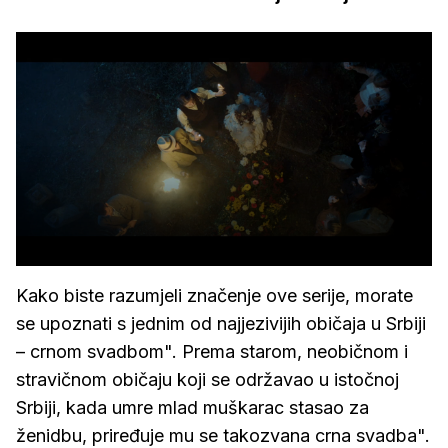
Kako biste razumjeli značenje ove serije, morate
se upoznati s jednim od najjezivijih običaja u Srbiji
– crnom svadbom". Prema starom, neobičnom i
stravičnom običaju koji se održavao u istočnoj
Srbiji, kada umre mlad muškarac stasao za
ženidbu, priređuje mu se takozvana crna svadba".