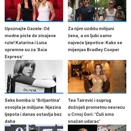
Upoznajte Gazele: Od
Za njim uzdišu milijuni
modne piste do zmajeve
žena, a on ljubi samo
rute! Katarina i Luna
najveće ljepotice: Kako se
spremne su za ‘Asia
mijenjao Bradley Cooper
Express’
Seks bomba iz 'Briljantina'
Tea Tairović i suprug
osvojila je milijune: Njezina
doživjeli prometnu nesreću
ljepota i danas ostavlja bez
u Crnoj Gori: 'Čuli smo
daha
snažan udarac'