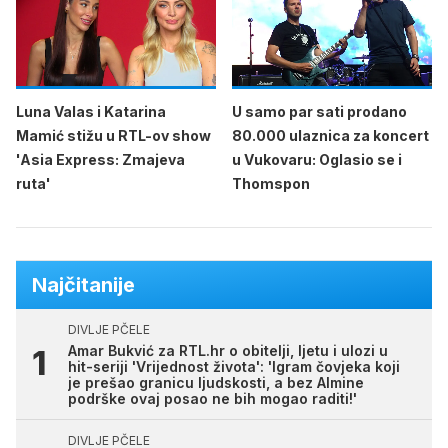
Luna Valas i Katarina
U samo par sati prodano
Mamić stižu u RTL-ov show
80.000 ulaznica za koncert
'Asia Express: Zmajeva
u Vukovaru: Oglasio se i
ruta'
Thomspon
Najčitanije
DIVLJE PČELE
Amar Bukvić za RTL.hr o obitelji, ljetu i ulozi u
hit-seriji 'Vrijednost života': 'Igram čovjeka koji
je prešao granicu ljudskosti, a bez Almine
podrške ovaj posao ne bih mogao raditi!'
DIVLJE PČELE