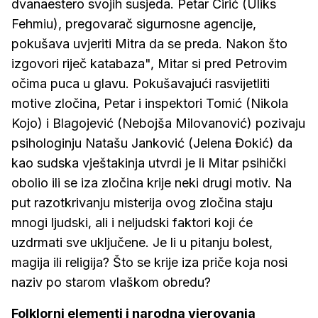
dvanaestero svojih susjeda. Petar Ćirić (Uliks
Fehmiu), pregovarač sigurnosne agencije,
pokušava uvjeriti Mitra da se preda. Nakon što
izgovori riječ katabaza", Mitar si pred Petrovim
očima puca u glavu. Pokušavajući rasvijetliti
motive zločina, Petar i inspektori Tomić (Nikola
Kojo) i Blagojević (Nebojša Milovanović) pozivaju
psihologinju Natašu Janković (Jelena Đokić) da
kao sudska vještakinja utvrdi je li Mitar psihički
obolio ili se iza zločina krije neki drugi motiv. Na
put razotkrivanju misterija ovog zločina staju
mnogi ljudski, ali i neljudski faktori koji će
uzdrmati sve uključene. Je li u pitanju bolest,
magija ili religija? Što se krije iza priče koja nosi
naziv po starom vlaškom obredu?
Folklorni elementi i narodna vjerovanja