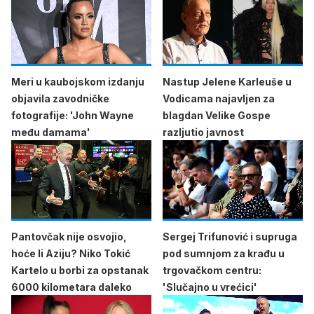
Meri u kaubojskom izdanju
Nastup Jelene Karleuše u
objavila zavodničke
Vodicama najavljen za
fotografije: 'John Wayne
blagdan Velike Gospe
među damama'
razljutio javnost
Pantovčak nije osvojio,
Sergej Trifunović i supruga
hoće li Aziju? Niko Tokić
pod sumnjom za krađu u
Kartelo u borbi za opstanak
trgovačkom centru:
6000 kilometara daleko
'Slučajno u vrećici'