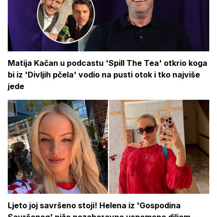
Matija Kačan u podcastu 'Spill The Tea' otkrio koga
bi iz 'Divljih pčela' vodio na pusti otok i tko najviše
jede
Ljeto joj savršeno stoji! Helena iz 'Gospodina
Savršenog' niže nezaboravne uspomene diljem