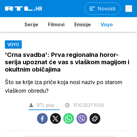
Novosti
Serije
Filmovi
Emisije
Voyo
VOYO
'Crna svadba': Prva regionalna horor-
serija upoznat će vas s vlaškom magijom i
okultnim običajima
Što se krije iza priče koja nosi naziv po starom
vlaškom obredu?
RTL play
31.10.2021 10:00