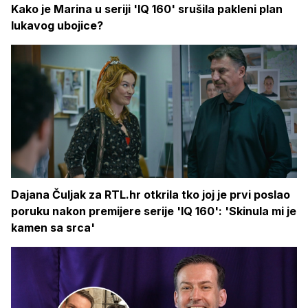
Kako je Marina u seriji 'IQ 160' srušila pakleni plan
lukavog ubojice?
Dajana Čuljak za RTL.hr otkrila tko joj je prvi poslao
poruku nakon premijere serije 'IQ 160': 'Skinula mi je
kamen sa srca'