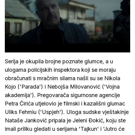
Serija je okupila brojne poznate glumce, a u
ulogama policijskih inspektora koji se moraju
obračunati s mračnim silama našli su se Nikola
Kojo ('Parada') i Nebojša Milovanović ('Vojna
akademija'). Pregovarača sigurnosne agencije
Petra Ćirića utjelovio je filmski i kazališni glumac
Uliks Fehmiu ('Uspjeh'). Uloga sudske vještakinje
Nataše Janković pripala je Jeleni Đokić, koju ste
imali priliku gledati u serijama 'Tajkun' i 'Jutro će