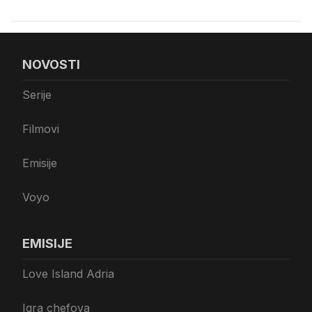
NOVOSTI
Serije
Filmovi
Emisije
Voyo
EMISIJE
Love Island Adria
Igra chefova