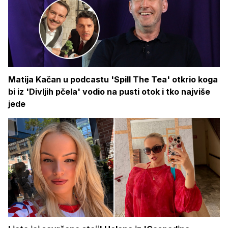
Matija Kačan u podcastu 'Spill The Tea' otkrio koga
bi iz 'Divljih pčela' vodio na pusti otok i tko najviše
jede