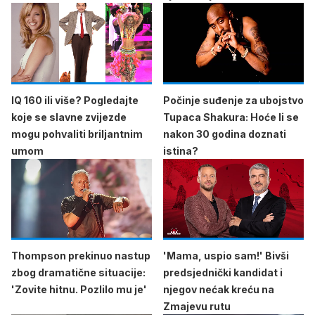
IQ 160 ili više? Pogledajte
Počinje suđenje za ubojstvo
koje se slavne zvijezde
Tupaca Shakura: Hoće li se
mogu pohvaliti briljantnim
nakon 30 godina doznati
umom
istina?
Thompson prekinuo nastup
'Mama, uspio sam!' Bivši
zbog dramatične situacije:
predsjednički kandidat i
'Zovite hitnu. Pozlilo mu je'
njegov nećak kreću na
Zmajevu rutu