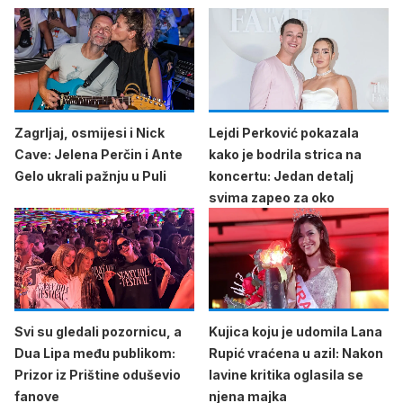
Zagrljaj, osmijesi i Nick
Lejdi Perković pokazala
Cave: Jelena Perčin i Ante
kako je bodrila strica na
Gelo ukrali pažnju u Puli
koncertu: Jedan detalj
svima zapeo za oko
Svi su gledali pozornicu, a
Kujica koju je udomila Lana
Dua Lipa među publikom:
Rupić vraćena u azil: Nakon
Prizor iz Prištine oduševio
lavine kritika oglasila se
fanove
njena majka