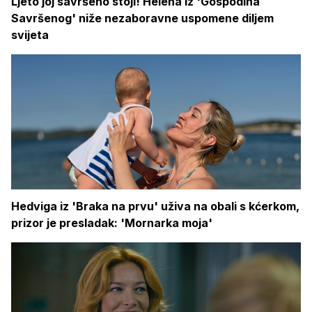
Ljeto joj savršeno stoji! Helena iz 'Gospodina
Savršenog' niže nezaboravne uspomene diljem
svijeta
Hedviga iz 'Braka na prvu' uživa na obali s kćerkom,
prizor je presladak: 'Mornarka moja'