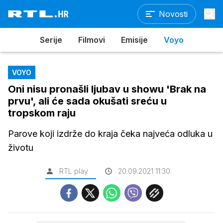
Novosti
Serije
Filmovi
Emisije
Voyo
VOYO
Oni nisu pronašli ljubav u showu 'Brak na
prvu', ali će sada okušati sreću u
tropskom raju
Parove koji izdrže do kraja čeka najveća odluka u
životu
RTL play
20.09.2021 11:30