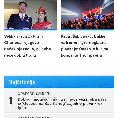
Velika sreća za kralja
Krcat Šubićevac, baklje,
Charlesa: Njegova
vatromet i gromoglasno
nećakinja rodila, ali beba
pjevanje: Ovako je bilo na
neće dobiti titulu
koncertu Thompsona
Najčitanije
GOSPODIN SAVRŠENI
Dok su mnogi sumnjali u njihove veze, oba para
iz 'Gospodina Savršenog' zajedno plove kroz
ljeto