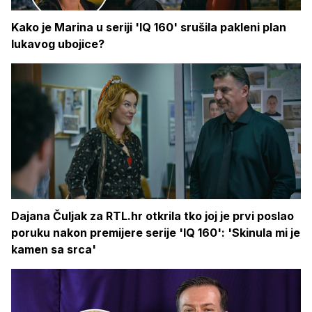
Kako je Marina u seriji 'IQ 160' srušila pakleni plan
lukavog ubojice?
Dajana Čuljak za RTL.hr otkrila tko joj je prvi poslao
poruku nakon premijere serije 'IQ 160': 'Skinula mi je
kamen sa srca'