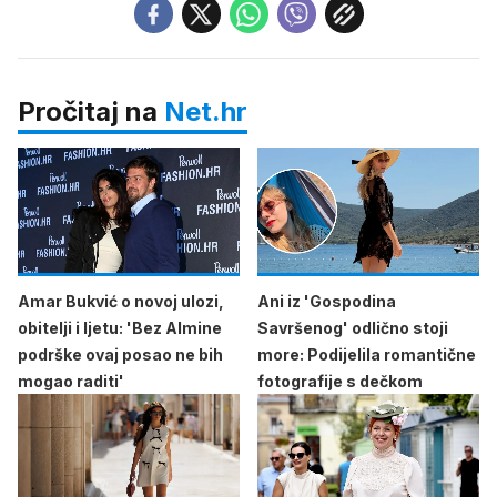
Pročitaj na
Net.hr
Amar Bukvić o novoj ulozi,
Ani iz 'Gospodina
obitelji i ljetu: 'Bez Almine
Savršenog' odlično stoji
podrške ovaj posao ne bih
more: Podijelila romantične
mogao raditi'
fotografije s dečkom