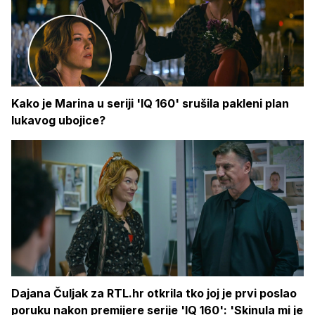
Kako je Marina u seriji 'IQ 160' srušila pakleni plan
lukavog ubojice?
Dajana Čuljak za RTL.hr otkrila tko joj je prvi poslao
poruku nakon premijere serije 'IQ 160': 'Skinula mi je