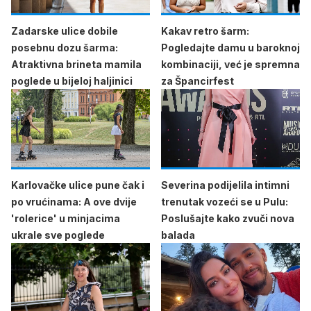
Zadarske ulice dobile
Kakav retro šarm:
posebnu dozu šarma:
Pogledajte damu u baroknoj
Atraktivna brineta mamila
kombinaciji, već je spremna
poglede u bijeloj haljinici
za Špancirfest
Karlovačke ulice pune čak i
Severina podijelila intimni
po vrućinama: A ove dvije
trenutak vozeći se u Pulu:
'rolerice' u minjacima
Poslušajte kako zvuči nova
ukrale sve poglede
balada