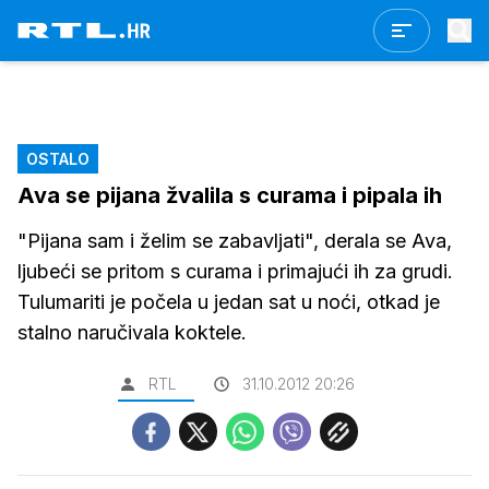
OSTALO
Ava se pijana žvalila s curama i pipala ih
"Pijana sam i želim se zabavljati", derala se Ava,
ljubeći se pritom s curama i primajući ih za grudi.
Tulumariti je počela u jedan sat u noći, otkad je
stalno naručivala koktele.
RTL
31.10.2012 20:26