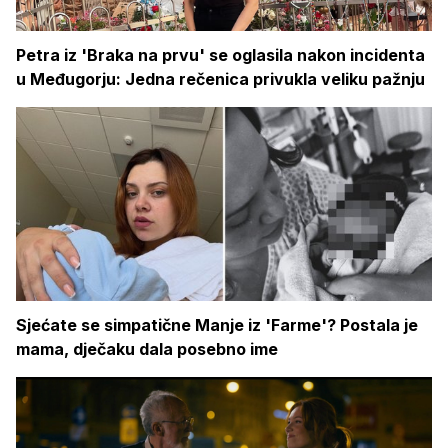
Petra iz 'Braka na prvu' se oglasila nakon incidenta
u Međugorju: Jedna rečenica privukla veliku pažnju
Sjećate se simpatične Manje iz 'Farme'? Postala je
mama, dječaku dala posebno ime