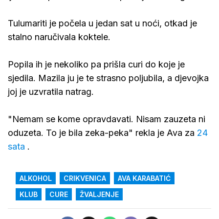
Tulumariti je počela u jedan sat u noći, otkad je
stalno naručivala koktele.
Popila ih je nekoliko pa prišla curi do koje je
sjedila. Mazila ju je te strasno poljubila, a djevojka
joj je uzvratila natrag.
"Nemam se kome opravdavati. Nisam zauzeta ni
oduzeta. To je bila zeka-peka" rekla je Ava za
24
sata
.
ALKOHOL
CRIKVENICA
AVA KARABATIĆ
KLUB
CURE
ŽVALJENJE