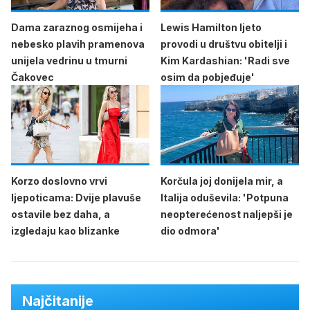
Dama zaraznog osmijeha i
Lewis Hamilton ljeto
nebesko plavih pramenova
provodi u društvu obitelji i
unijela vedrinu u tmurni
Kim Kardashian: 'Radi sve
Čakovec
osim da pobjeđuje'
Korzo doslovno vrvi
Korčula joj donijela mir, a
ljepoticama: Dvije plavuše
Italija oduševila: 'Potpuna
ostavile bez daha, a
neopterećenost naljepši je
izgledaju kao blizanke
dio odmora'
Najčitanije