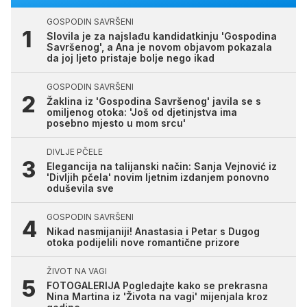
GOSPODIN SAVRŠENI
Slovila je za najslađu kandidatkinju 'Gospodina
Savršenog', a Ana je novom objavom pokazala
da joj ljeto pristaje bolje nego ikad
GOSPODIN SAVRŠENI
Žaklina iz 'Gospodina Savršenog' javila se s
omiljenog otoka: 'Još od djetinjstva ima
posebno mjesto u mom srcu'
DIVLJE PČELE
Elegancija na talijanski način: Sanja Vejnović iz
'Divljih pčela' novim ljetnim izdanjem ponovno
oduševila sve
GOSPODIN SAVRŠENI
Nikad nasmijaniji! Anastasia i Petar s Dugog
otoka podijelili nove romantične prizore
ŽIVOT NA VAGI
FOTOGALERIJA Pogledajte kako se prekrasna
Nina Martina iz 'Života na vagi' mijenjala kroz