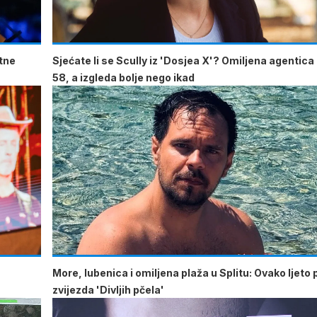
atne
Sjećate li se Scully iz 'Dosjea X'? Omiljena agentica
58, a izgleda bolje nego ikad
More, lubenica i omiljena plaža u Splitu: Ovako ljeto 
zvijezda 'Divljih pčela'