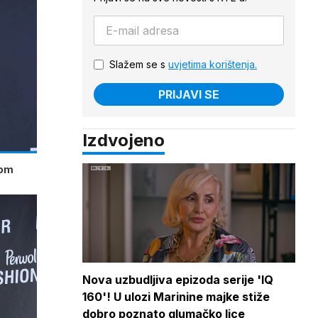
Slažem se s
uvjetima korištenja.
PRIJAVI SE
Izdvojeno
kom
Nova uzbudljiva epizoda serije 'IQ
160'! U ulozi Marinine majke stiže
dobro poznato glumačko lice