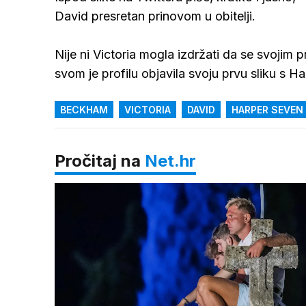
David presretan prinovom u obitelji.
Nije ni Victoria mogla izdržati da se svojim 
svom je profilu objavila svoju prvu sliku s Har
BECKHAM
VICTORIA
DAVID
HARPER SEVEN
Pročitaj na
Net.hr