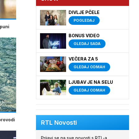
DIVLJE PČELE
POGLEDAJ
 puni
BONUS VIDEO
GLEDAJ SADA
VEČERA ZA 5
GLEDAJ ODMAH
LJUBAV JE NA SELU
GLEDAJ ODMAH
provodi
RTL Novosti
Prijavi se na sve novosti s RTL-a.