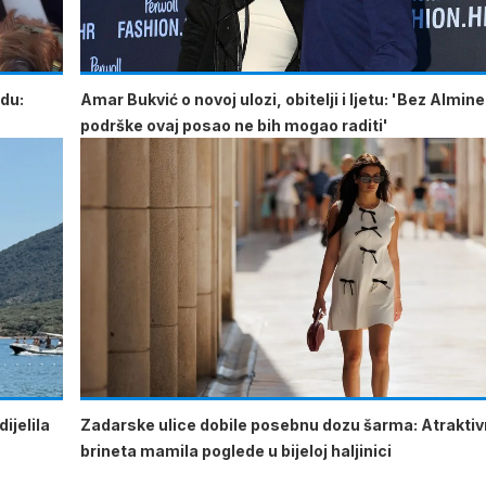
odu:
Amar Bukvić o novoj ulozi, obitelji i ljetu: 'Bez Almine
podrške ovaj posao ne bih mogao raditi'
ijelila
Zadarske ulice dobile posebnu dozu šarma: Atrakti
brineta mamila poglede u bijeloj haljinici