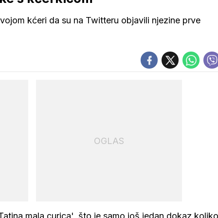
vojom kćeri da su na Twitteru objavili njezine prve
OGLAS
'Tatina mala curica', što je samo još jedan dokaz koliko