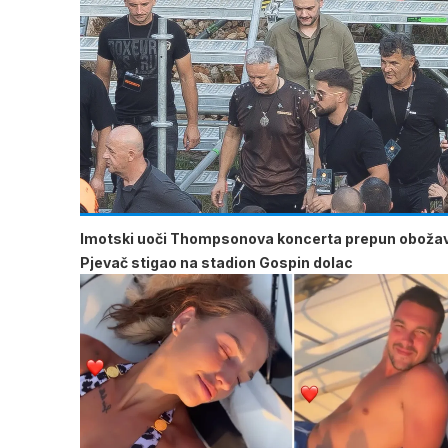
Imotski uoči Thompsonova koncerta prepun obožav
Pjevač stigao na stadion Gospin dolac