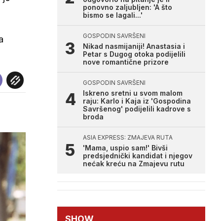
ponovno zaljubljen: 'A što
bismo se lagali...'
GOSPODIN SAVRŠENI
a
Nikad nasmijaniji! Anastasia i
Petar s Dugog otoka podijelili
nove romantične prizore
GOSPODIN SAVRŠENI
Iskreno sretni u svom malom
raju: Karlo i Kaja iz 'Gospodina
Savršenog' podijelili kadrove s
broda
ASIA EXPRESS: ZMAJEVA RUTA
'Mama, uspio sam!' Bivši
predsjednički kandidat i njegov
nećak kreću na Zmajevu rutu
SHOW