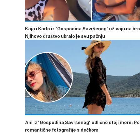
Kaja i Karlo iz 'Gospodina Savršenog' uživaju na br
Njihovo društvo ukralo je svu pažnju
Ani iz 'Gospodina Savršenog' odlično stoji more: Pod
romantične fotografije s dečkom