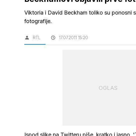
Viktoria i David Beckham toliko su ponosni s
fotografije.
RTL
17.07.2011 15:20
OGLAS
Ispod slike na Twitteru piše, kratko i jasno, 