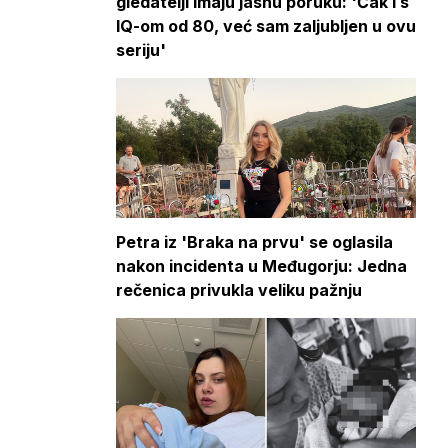
gledatelji imaju jasnu poruku: 'Čak i s
IQ-om od 80, već sam zaljubljen u ovu
seriju'
Petra iz 'Braka na prvu' se oglasila
nakon incidenta u Međugorju: Jedna
rečenica privukla veliku pažnju