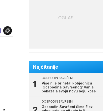
OGLAS
Najčitanije
GOSPODIN SAVRŠENI
Više nije brineta! Pobjednica
'Gospodina Savršenog' Vanja
pokazala svoju novu boju kose
GOSPODIN SAVRŠENI
Gospodin Savršeni Šime Elez
 je
odgovorio na pitanje je li