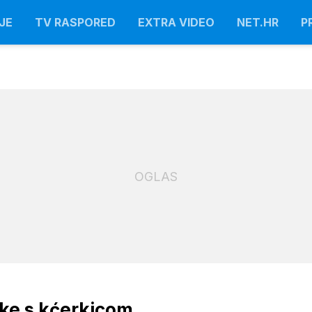
JE
TV RASPORED
EXTRA VIDEO
NET.HR
P
OGLAS
tke s kćerkicom