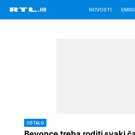
NOVOSTI
EMISI
OSTALO
Beyonce treba roditi svaki č