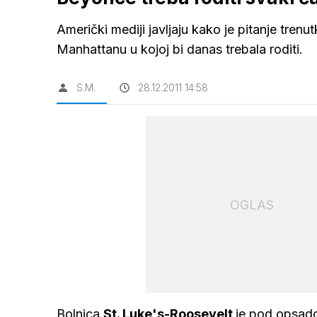
Američki mediji javljaju kako je pitanje tren
Manhattanu u kojoj bi danas trebala roditi.
S.M.
28.12.2011 14:58
OGLAS
Bolnica
St. Luke's-Roosevelt
je pod opsadom