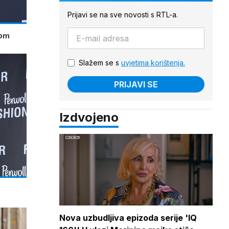
Prijavi se na sve novosti s RTL-a.
kom
Slažem se s
uvjetima korištenja.
PRIJAVI SE
Izdvojeno
Nova uzbudljiva epizoda serije 'IQ