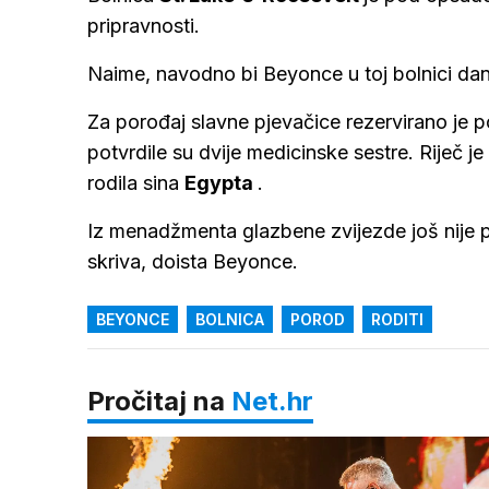
pripravnosti.
Naime, navodno bi Beyonce u toj bolnici danas
Za porođaj slavne pjevačice rezervirano je p
potvrdile su dvije medicinske sestre. Riječ 
rodila sina
Egypta
.
Iz menadžmenta glazbene zvijezde još nije pot
skriva, doista Beyonce.
BEYONCE
BOLNICA
POROD
RODITI
Pročitaj na
Net.hr