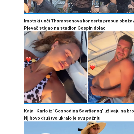
Imotski uoči Thompsonova koncerta prepun obožav
Pjevač stigao na stadion Gospin dolac
Kaja i Karlo iz 'Gospodina Savršenog' uživaju na br
Njihovo društvo ukralo je svu pažnju