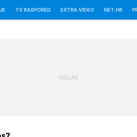
JE
TV RASPORED
EXTRA VIDEO
NET.HR
P
OGLAS
as?