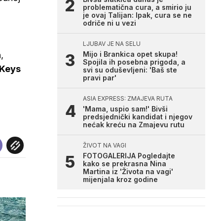
problematična cura, a smirio ju
je ovaj Talijan: Ipak, cura se ne
odriče ni u vezi
LJUBAV JE NA SELU
,
Mijo i Brankica opet skupa!
Spojila ih posebna prigoda, a
 Keys
svi su oduševljeni: 'Baš ste
pravi par'
ASIA EXPRESS: ZMAJEVA RUTA
'Mama, uspio sam!' Bivši
predsjednički kandidat i njegov
nećak kreću na Zmajevu rutu
ŽIVOT NA VAGI
FOTOGALERIJA Pogledajte
kako se prekrasna Nina
Martina iz 'Života na vagi'
mijenjala kroz godine