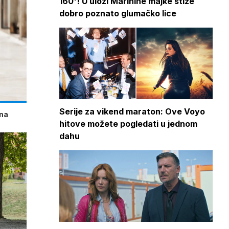
160'! U ulozi Marinine majke stiže
dobro poznato glumačko lice
Serije za vikend maraton: Ove Voyo
vna
hitove možete pogledati u jednom
dahu