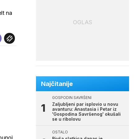
lt na
OGLAS
Najčitanije
GOSPODIN SAVRŠENI
Zaljubljeni par isplovio u novu
avanturu: Anastasia i Petar iz
'Gospodina Savršenog' okušali
se u ribolovu
OSTALO
 punoj
Bivša slatkica danas je