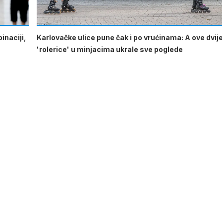
inaciji,
Karlovačke ulice pune čak i po vrućinama: A ove dvij
'rolerice' u minjacima ukrale sve poglede