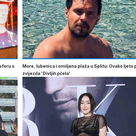
sferu s
More, lubenica i omiljena plaža u Splitu: Ovako ljeto 
zvijezda 'Divljih pčela'