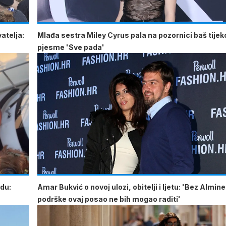
atelja:
Mlađa sestra Miley Cyrus pala na pozornici baš tije
pjesme 'Sve pada'
odu:
Amar Bukvić o novoj ulozi, obitelji i ljetu: 'Bez Almine
podrške ovaj posao ne bih mogao raditi'