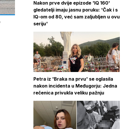
Nakon prve dvije epizode 'IQ 160'
gledatelji imaju jasnu poruku: 'Čak i s
IQ-om od 80, već sam zaljubljen u ovu
e
seriju'
Petra iz 'Braka na prvu' se oglasila
nakon incidenta u Međugorju: Jedna
rečenica privukla veliku pažnju