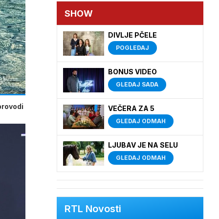
SHOW
DIVLJE PČELE
POGLEDAJ
BONUS VIDEO
GLEDAJ SADA
provodi
VEČERA ZA 5
GLEDAJ ODMAH
LJUBAV JE NA SELU
GLEDAJ ODMAH
RTL Novosti