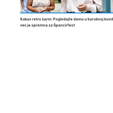
Kakav retro šarm: Pogledajte damu u baroknoj komb
već je spremna za Špancirfest