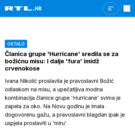
OSTALO
Članica grupe 'Hurricane' sredila se za
božićnu misu: I dalje 'fura' imidž
crvenokose
Ivana Nikolić proslavila je pravoslavni Božić
odlaskom na misu, a upečatljiva modna
kombinacija članice grupe 'Hurricane' svima je
zapela za oko. Na Novu godinu je imala
dogovorenu gažu, a pravoslavni blagdan ipak je
uspjela proslaviti u 'miru'