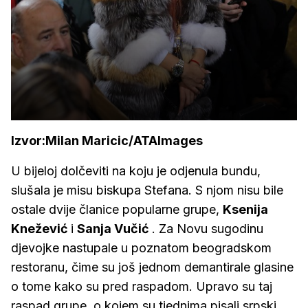
Izvor:Milan Maricic/ATAImages
U bijeloj dolčeviti na koju je odjenula bundu,
slušala je misu biskupa Stefana. S njom nisu bile
ostale dvije članice popularne grupe,
Ksenija
Knežević
i
Sanja Vučić
. Za Novu sugodinu
djevojke nastupale u poznatom beogradskom
restoranu, čime su još jednom demantirale glasine
o tome kako su pred raspadom. Upravo su taj
raspad grupe, o kojem su tjednima pisali srpski