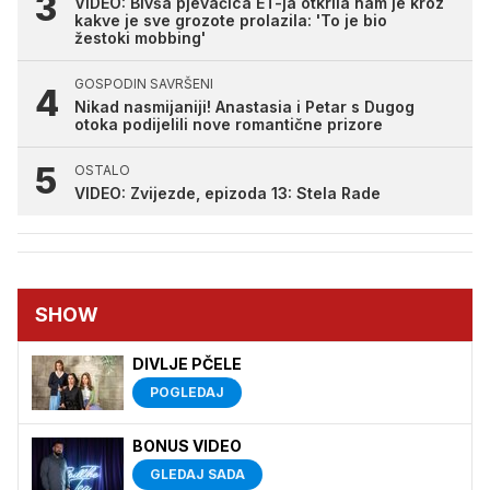
VIDEO: Bivša pjevačica ET-ja otkrila nam je kroz
kakve je sve grozote prolazila: 'To je bio
žestoki mobbing'
GOSPODIN SAVRŠENI
Nikad nasmijaniji! Anastasia i Petar s Dugog
otoka podijelili nove romantične prizore
OSTALO
VIDEO: Zvijezde, epizoda 13: Stela Rade
SHOW
DIVLJE PČELE
POGLEDAJ
BONUS VIDEO
GLEDAJ SADA