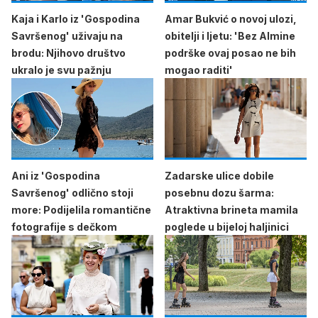
Kaja i Karlo iz 'Gospodina
Amar Bukvić o novoj ulozi,
Savršenog' uživaju na
obitelji i ljetu: 'Bez Almine
brodu: Njihovo društvo
podrške ovaj posao ne bih
ukralo je svu pažnju
mogao raditi'
Ani iz 'Gospodina
Zadarske ulice dobile
Savršenog' odlično stoji
posebnu dozu šarma:
more: Podijelila romantične
Atraktivna brineta mamila
fotografije s dečkom
poglede u bijeloj haljinici