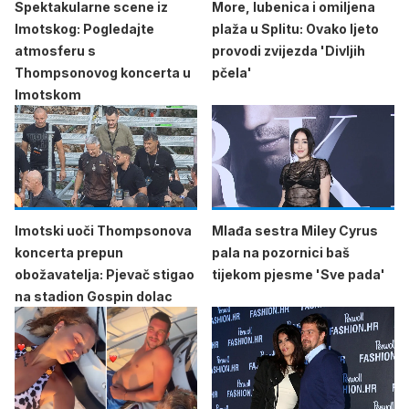
Spektakularne scene iz
More, lubenica i omiljena
Imotskog: Pogledajte
plaža u Splitu: Ovako ljeto
atmosferu s
provodi zvijezda 'Divljih
Thompsonovog koncerta u
pčela'
Imotskom
Imotski uoči Thompsonova
Mlađa sestra Miley Cyrus
koncerta prepun
pala na pozornici baš
obožavatelja: Pjevač stigao
tijekom pjesme 'Sve pada'
na stadion Gospin dolac