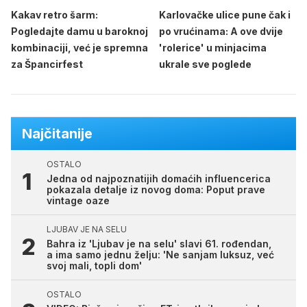
Kakav retro šarm:
Karlovačke ulice pune čak i
Pogledajte damu u baroknoj
po vrućinama: A ove dvije
kombinaciji, već je spremna
'rolerice' u minjacima
za Špancirfest
ukrale sve poglede
Najčitanije
OSTALO
Jedna od najpoznatijih domaćih influencerica
pokazala detalje iz novog doma: Poput prave
vintage oaze
LJUBAV JE NA SELU
Bahra iz 'Ljubav je na selu' slavi 61. rođendan,
a ima samo jednu želju: 'Ne sanjam luksuz, već
svoj mali, topli dom'
OSTALO