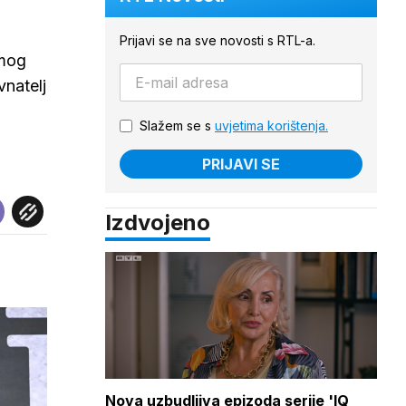
Prijavi se na sve novosti s RTL-a.
amog
vnatelj
Slažem se s
uvjetima korištenja.
PRIJAVI SE
Izdvojeno
Nova uzbudljiva epizoda serije 'IQ