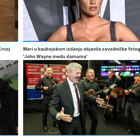
Crnoj
Meri u kaubojskom izdanju objavila zavodničke fotogr
'John Wayne među damama'