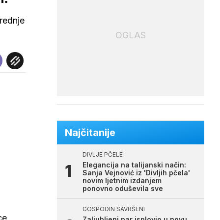
rednje
OGLAS
Najčitanije
DIVLJE PČELE
Elegancija na talijanski način:
Sanja Vejnović iz 'Divljih pčela'
novim ljetnim izdanjem
ponovno oduševila sve
GOSPODIN SAVRŠENI
ce
Zaljubljeni par isplovio u novu