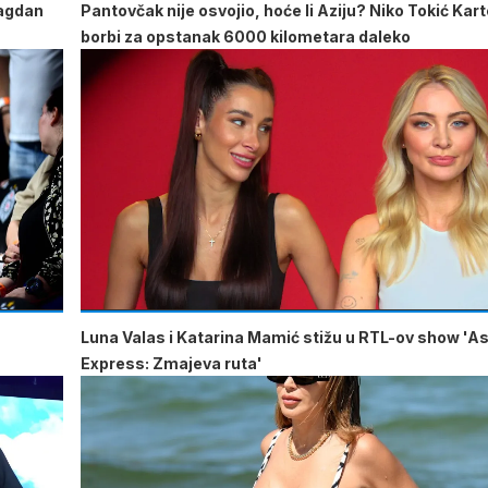
lagdan
Pantovčak nije osvojio, hoće li Aziju? Niko Tokić Kart
borbi za opstanak 6000 kilometara daleko
u
Luna Valas i Katarina Mamić stižu u RTL-ov show 'As
Express: Zmajeva ruta'