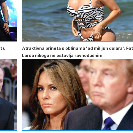
t u
Atraktivna brineta s oblinama 'od milijun dolara': Fa
Larsa nikoga ne ostavlja ravnodušnim