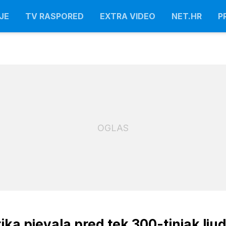
JE
TV RASPORED
EXTRA VIDEO
NET.HR
P
OGLAS
ka pjevala pred tek 300-tinjak ljud