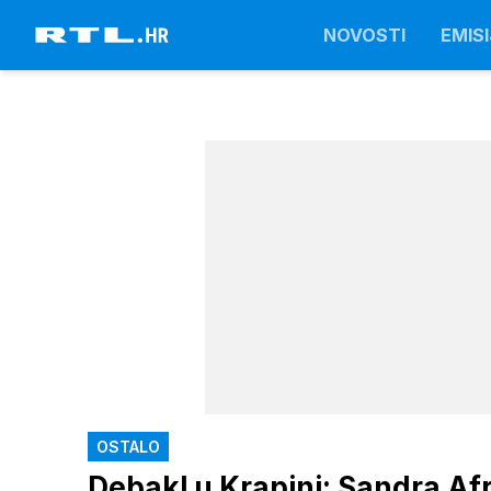
NOVOSTI
EMISI
OSTALO
Debakl u Krapini: Sandra Afri