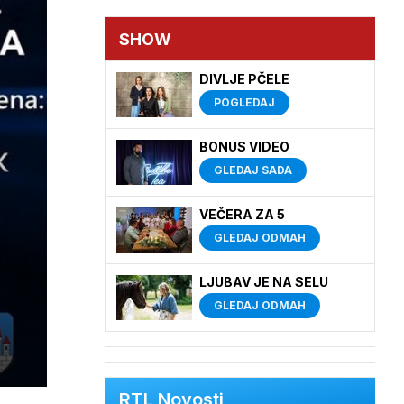
SHOW
DIVLJE PČELE
POGLEDAJ
BONUS VIDEO
GLEDAJ SADA
VEČERA ZA 5
GLEDAJ ODMAH
LJUBAV JE NA SELU
GLEDAJ ODMAH
RTL Novosti