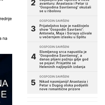
avanturu: Anastasia i Petar iz
'Gospodina Savršenog' okušali
se u ribolovu
rednje
GOSPODIN SAVRŠENI
Prijateljstvo koje je nadživjelo
show 'Gospodin Savršeni':
Antonela, Maja i Soraya uživale
u večernjem izlasku u Splitu
a na
GOSPODIN SAVRŠENI
Slomljenog srca napustila je
'Gospodina Savršenog', a
danas plijeni pažnju gdje god
se pojavi: Prisjetite se
Heleninih najljepših izdanja
GOSPODIN SAVRŠENI
Nikad nasmijaniji! Anastasia i
Petar s Dugog otoka podijelili
nove romantične prizore