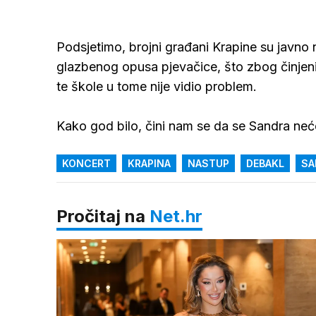
Podsjetimo, brojni građani Krapine su javn
glazbenog opusa pjevačice, što zbog činjenic
te škole u tome nije vidio problem.
Kako god bilo, čini nam se da se Sandra neće
KONCERT
KRAPINA
NASTUP
DEBAKL
SA
Pročitaj na
Net.hr