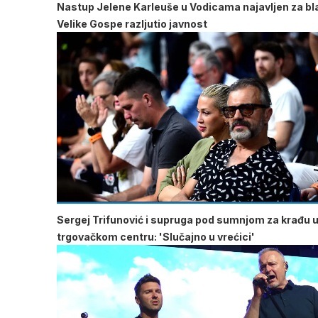
Nastup Jelene Karleuše u Vodicama najavljen za b
Velike Gospe razljutio javnost
Sergej Trifunović i supruga pod sumnjom za krađu 
trgovačkom centru: 'Slučajno u vrećici'