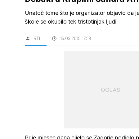
Unatoč tome što je organizator objavio da j
škole se okupilo tek tristotinjak ljudi
RTL
15.03.2015 17:18
OGLAS
Prije mjesec dana cijelo se Zagorje podiglo