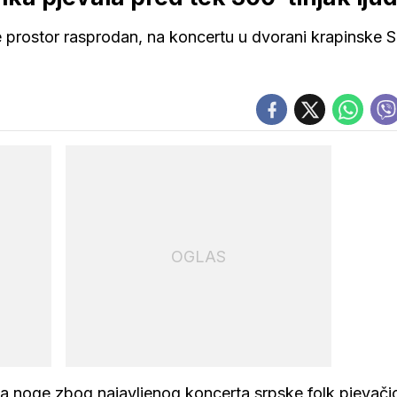
e prostor rasprodan, na koncertu u dvorani krapinske S
OGLAS
 na noge zbog najavljenog koncerta srpske folk pjevači