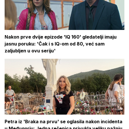
Nakon prve dvije epizode 'IQ 160' gledatelji imaju
jasnu poruku: 'Čak i s IQ-om od 80, već sam
zaljubljen u ovu seriju'
Petra iz 'Braka na prvu' se oglasila nakon incidenta
u Međugorju: Jedna rečenica privukla veliku pažnju