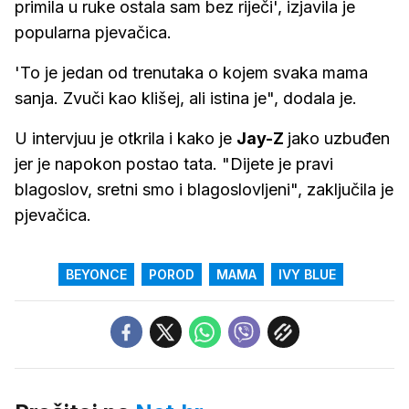
primila u ruke ostala sam bez riječi', izjavila je
popularna pjevačica.
'To je jedan od trenutaka o kojem svaka mama
sanja. Zvuči kao klišej, ali istina je", dodala je.
U intervjuu je otkrila i kako je
Jay-Z
jako uzbuđen
jer je napokon postao tata. "Dijete je pravi
blagoslov, sretni smo i blagoslovljeni", zaključila je
pjevačica.
BEYONCE
POROD
MAMA
IVY BLUE