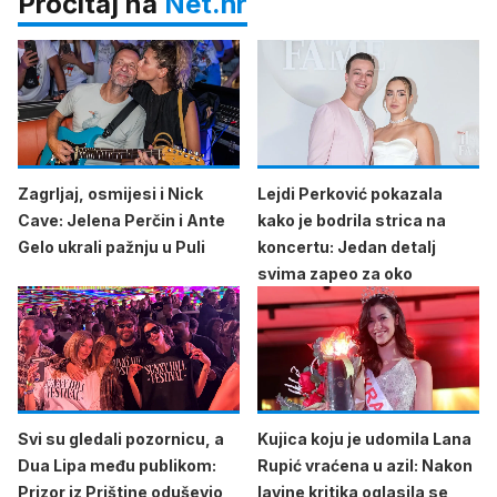
Pročitaj na
Net.hr
Zagrljaj, osmijesi i Nick
Lejdi Perković pokazala
Cave: Jelena Perčin i Ante
kako je bodrila strica na
Gelo ukrali pažnju u Puli
koncertu: Jedan detalj
svima zapeo za oko
Svi su gledali pozornicu, a
Kujica koju je udomila Lana
Dua Lipa među publikom:
Rupić vraćena u azil: Nakon
Prizor iz Prištine oduševio
lavine kritika oglasila se