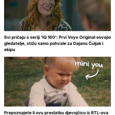
Svi pričaju o seriji 'IQ 160': Prvi Voyo Original osvojio
gledatelje, stižu samo pohvale za Dajanu Čuljak i
ekipu
Prepoznajete li ovu preslatku djevojčicu iz RTL-ova