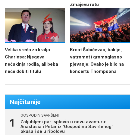
Zmajevu rutu
Velika sreća za kralja
Krcat Šubićevac, baklje,
Charlesa: Njegova
vatromet i gromoglasno
nećakinja rodila, ali beba
pjevanje: Ovako je bilo na
neće dobiti titulu
koncertu Thompsona
Najčitanije
GOSPODIN SAVRŠENI
Zaljubljeni par isplovio u novu avanturu:
Anastasia i Petar iz 'Gospodina Savršenog'
okušali se u ribolovu