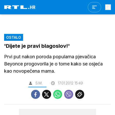
OSTALO
'Dijete je pravi blagoslov!'
Prvi put nakon poroda popularna pjevačica
Beyonce progovorila je o tome kako se osjeća
kao novopečena mama.
S.M.
17.01.2012 15:49