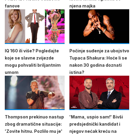
fanove
njena majka
IQ 160 ili više? Pogledajte
Počinje suđenje za ubojstvo
koje se slavne zvijezde
Tupaca Shakura: Hoće li se
mogu pohvaliti briljantnim
nakon 30 godina doznati
umom
istina?
Thompson prekinuo nastup
'Mama, uspio sam!' Bivši
zbog dramatične situacije:
predsjednički kandidat i
'Zovite hitnu. Pozlilo mu je'
njegov nećak kreću na