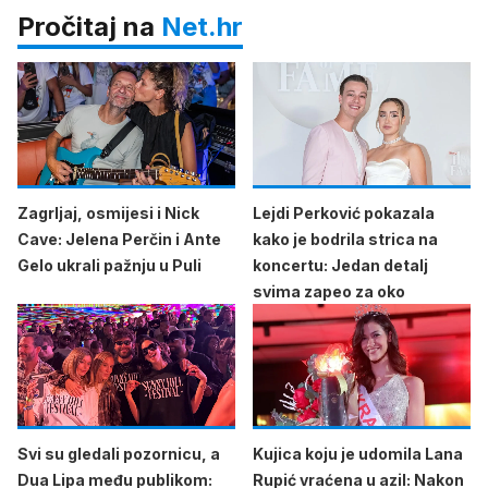
Pročitaj na
Net.hr
Zagrljaj, osmijesi i Nick
Lejdi Perković pokazala
Cave: Jelena Perčin i Ante
kako je bodrila strica na
Gelo ukrali pažnju u Puli
koncertu: Jedan detalj
svima zapeo za oko
Svi su gledali pozornicu, a
Kujica koju je udomila Lana
Dua Lipa među publikom:
Rupić vraćena u azil: Nakon