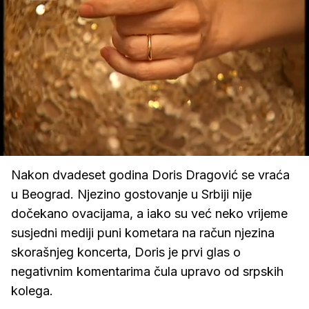
Loaded
:
39.67%
/
Upali
zvuk
Nakon dvadeset godina Doris Dragović se vraća
u Beograd. Njezino gostovanje u Srbiji nije
dočekano ovacijama, a iako su već neko vrijeme
susjedni mediji puni kometara na račun njezina
skorašnjeg koncerta, Doris je prvi glas o
negativnim komentarima čula upravo od srpskih
kolega.