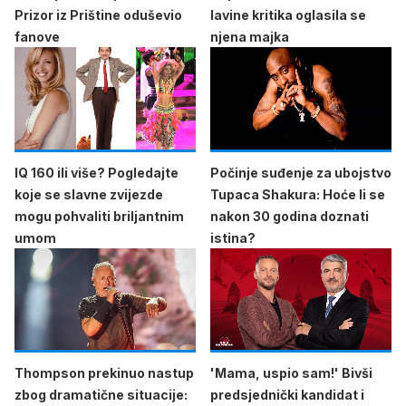
Prizor iz Prištine oduševio
lavine kritika oglasila se
fanove
njena majka
IQ 160 ili više? Pogledajte
Počinje suđenje za ubojstvo
koje se slavne zvijezde
Tupaca Shakura: Hoće li se
mogu pohvaliti briljantnim
nakon 30 godina doznati
umom
istina?
Thompson prekinuo nastup
'Mama, uspio sam!' Bivši
zbog dramatične situacije:
predsjednički kandidat i