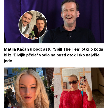
Matija Kačan u podcastu 'Spill The Tea' otkrio koga
bi iz 'Divljih pčela' vodio na pusti otok i tko najviše
jede