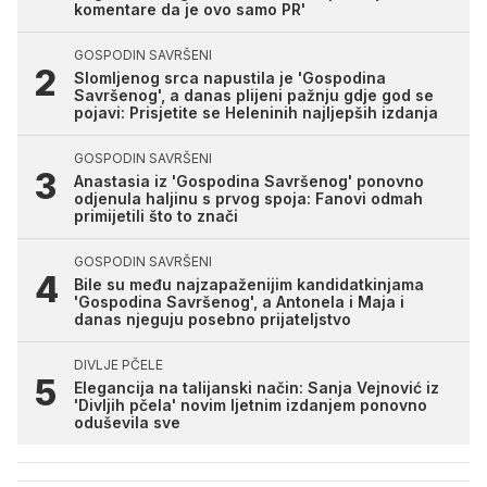
komentare da je ovo samo PR'
GOSPODIN SAVRŠENI
Slomljenog srca napustila je 'Gospodina
Savršenog', a danas plijeni pažnju gdje god se
pojavi: Prisjetite se Heleninih najljepših izdanja
GOSPODIN SAVRŠENI
Anastasia iz 'Gospodina Savršenog' ponovno
odjenula haljinu s prvog spoja: Fanovi odmah
primijetili što to znači
GOSPODIN SAVRŠENI
Bile su među najzapaženijim kandidatkinjama
'Gospodina Savršenog', a Antonela i Maja i
danas njeguju posebno prijateljstvo
DIVLJE PČELE
Elegancija na talijanski način: Sanja Vejnović iz
'Divljih pčela' novim ljetnim izdanjem ponovno
oduševila sve