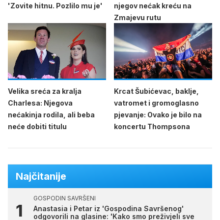
'Zovite hitnu. Pozlilo mu je'
njegov nećak kreću na
Zmajevu rutu
Velika sreća za kralja
Krcat Šubićevac, baklje,
Charlesa: Njegova
vatromet i gromoglasno
nećakinja rodila, ali beba
pjevanje: Ovako je bilo na
neće dobiti titulu
koncertu Thompsona
Najčitanije
GOSPODIN SAVRŠENI
Anastasia i Petar iz 'Gospodina Savršenog'
odgovorili na glasine: 'Kako smo preživjeli sve