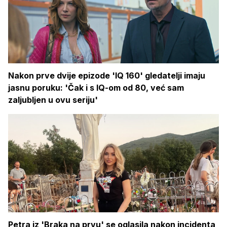
Nakon prve dvije epizode 'IQ 160' gledatelji imaju
jasnu poruku: 'Čak i s IQ-om od 80, već sam
zaljubljen u ovu seriju'
Petra iz 'Braka na prvu' se oglasila nakon incidenta