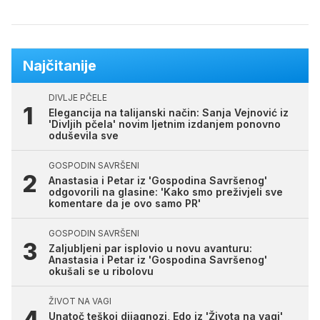
Najčitanije
DIVLJE PČELE
Elegancija na talijanski način: Sanja Vejnović iz
'Divljih pčela' novim ljetnim izdanjem ponovno
oduševila sve
GOSPODIN SAVRŠENI
Anastasia i Petar iz 'Gospodina Savršenog'
odgovorili na glasine: 'Kako smo preživjeli sve
komentare da je ovo samo PR'
GOSPODIN SAVRŠENI
Zaljubljeni par isplovio u novu avanturu:
Anastasia i Petar iz 'Gospodina Savršenog'
okušali se u ribolovu
ŽIVOT NA VAGI
Unatoč teškoj dijagnozi, Edo iz 'Života na vagi'