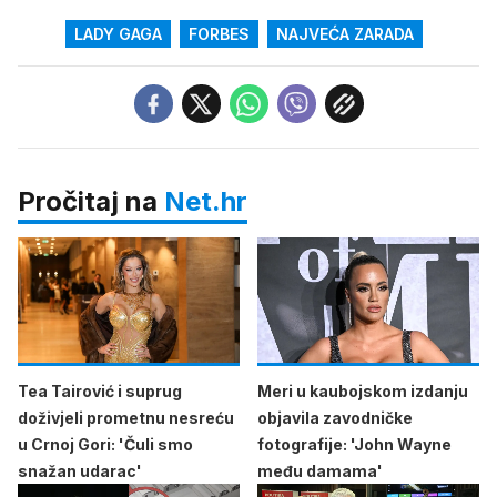
LADY GAGA
FORBES
NAJVEĆA ZARADA
Pročitaj na
Net.hr
Tea Tairović i suprug
Meri u kaubojskom izdanju
doživjeli prometnu nesreću
objavila zavodničke
u Crnoj Gori: 'Čuli smo
fotografije: 'John Wayne
snažan udarac'
među damama'