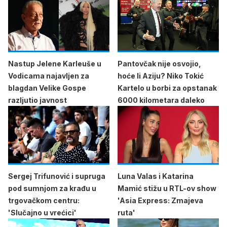
Nastup Jelene Karleuše u
Pantovčak nije osvojio,
Vodicama najavljen za
hoće li Aziju? Niko Tokić
blagdan Velike Gospe
Kartelo u borbi za opstanak
razljutio javnost
6000 kilometara daleko
Sergej Trifunović i supruga
Luna Valas i Katarina
pod sumnjom za krađu u
Mamić stižu u RTL-ov show
trgovačkom centru:
'Asia Express: Zmajeva
'Slučajno u vrećici'
ruta'