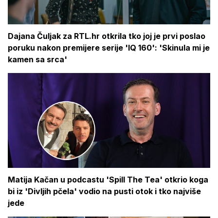
Dajana Čuljak za RTL.hr otkrila tko joj je prvi poslao
poruku nakon premijere serije 'IQ 160': 'Skinula mi je
kamen sa srca'
Matija Kačan u podcastu 'Spill The Tea' otkrio koga
bi iz 'Divljih pčela' vodio na pusti otok i tko najviše
jede