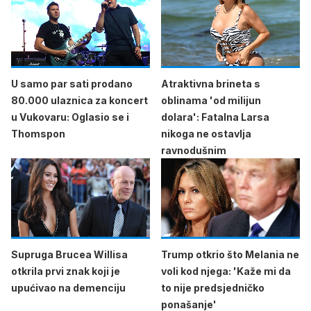
U samo par sati prodano
Atraktivna brineta s
80.000 ulaznica za koncert
oblinama 'od milijun
u Vukovaru: Oglasio se i
dolara': Fatalna Larsa
Thomspon
nikoga ne ostavlja
ravnodušnim
Supruga Brucea Willisa
Trump otkrio što Melania ne
otkrila prvi znak koji je
voli kod njega: 'Kaže mi da
upućivao na demenciju
to nije predsjedničko
ponašanje'