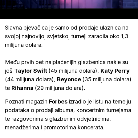
Loaded
:
18.33%
/
Upali
zvuk
Slavna pjevačica je samo od prodaje ulaznica na
svojoj najnovijoj svjetskoj turneji zaradila oko 1,3
milijuna dolara.
Među prvih pet najplaćenijih glazbenica našle su
još
Taylor Swift
(45 milijuna dolara),
Katy Perry
(44 milijuna dolara),
Beyonce
(35 milijuna dolara)
te
Rihanna
(29 milijuna dolara).
Poznati magazin
Forbes
izradio je listu na temelju
podataka o prodaji albuma, koncertnim turnejama
te razgovorima s glazbenim odvjetnicima,
menadžerima i promotorima koncerata.