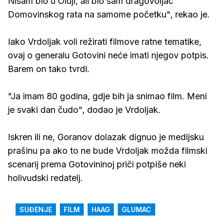
Nisam bio u Oluji, ali bio sam dragovoljac
Domovinskog rata na samome početku", rekao je.
Iako Vrdoljak voli režirati filmove ratne tematike,
ovaj o generalu Gotovini neće imati njegov potpis.
Barem on tako tvrdi.
"Ja imam 80 godina, gdje bih ja snimao film. Meni
je svaki dan čudo", dodao je Vrdoljak.
Iskren ili ne, Goranov dolazak dignuo je medijsku
prašinu pa ako to ne bude Vrdoljak možda filmski
scenarij prema Gotovininoj priči potpiše neki
holivudski redatelj.
SUĐENJE
FILM
HAAG
GLUMAC