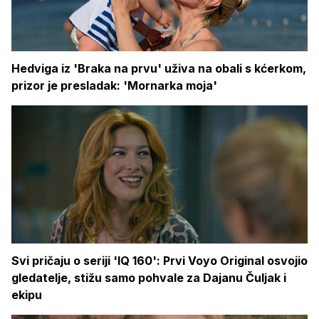
Hedviga iz 'Braka na prvu' uživa na obali s kćerkom,
prizor je presladak: 'Mornarka moja'
Svi pričaju o seriji 'IQ 160': Prvi Voyo Original osvojio
gledatelje, stižu samo pohvale za Dajanu Čuljak i
ekipu