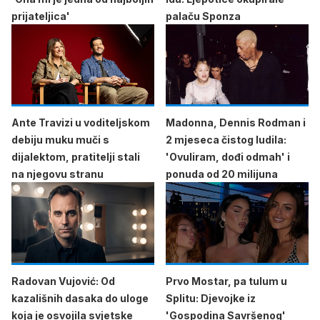
prijateljica'
palaču Sponza
Ante Travizi u voditeljskom
Madonna, Dennis Rodman i
debiju muku muči s
2 mjeseca čistog ludila:
dijalektom, pratitelji stali
'Ovuliram, dođi odmah' i
na njegovu stranu
ponuda od 20 milijuna
Radovan Vujović: Od
Prvo Mostar, pa tulum u
kazališnih dasaka do uloge
Splitu: Djevojke iz
koja je osvojila svjetske
'Gospodina Savršenog'