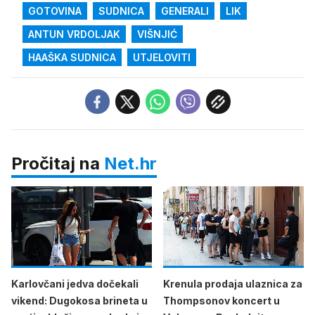
GOTOVINA
SUDNICA
GENERALI
LIK
ANTUN VRDOLJAK
VIŠNJIĆ
HAAŠKA SUDNICA
UTJELOVITI
Pročitaj na
Net.hr
Karlovčani jedva dočekali
Krenula prodaja ulaznica za
vikend: Dugokosa brineta u
Thompsonov koncert u