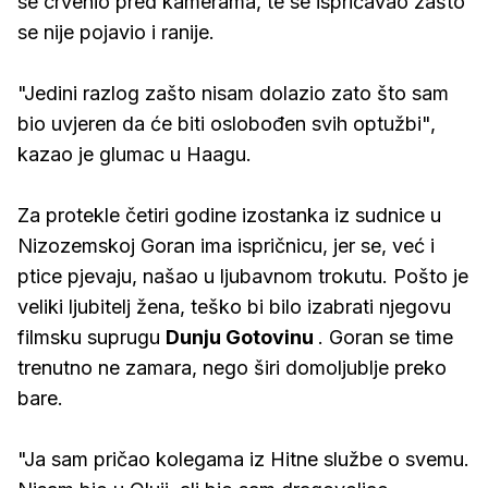
se crvenio pred kamerama, te se ispričavao zašto
se nije pojavio i ranije.
"Jedini razlog zašto nisam dolazio zato što sam
bio uvjeren da će biti oslobođen svih optužbi",
kazao je glumac u Haagu.
Za protekle četiri godine izostanka iz sudnice u
Nizozemskoj Goran ima ispričnicu, jer se, već i
ptice pjevaju, našao u ljubavnom trokutu. Pošto je
veliki ljubitelj žena, teško bi bilo izabrati njegovu
filmsku suprugu
Dunju Gotovinu
. Goran se time
trenutno ne zamara, nego širi domoljublje preko
bare.
"Ja sam pričao kolegama iz Hitne službe o svemu.