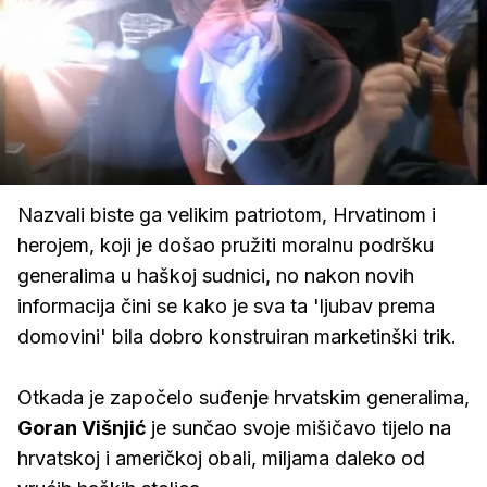
Loaded
:
42.59%
/
Upali
zvuk
Nazvali biste ga velikim patriotom, Hrvatinom i
herojem, koji je došao pružiti moralnu podršku
generalima u haškoj sudnici, no nakon novih
informacija čini se kako je sva ta 'ljubav prema
domovini' bila dobro konstruiran marketinški trik.
Otkada je započelo suđenje hrvatskim generalima,
Goran Višnjić
je sunčao svoje mišičavo tijelo na
hrvatskoj i američkoj obali, miljama daleko od