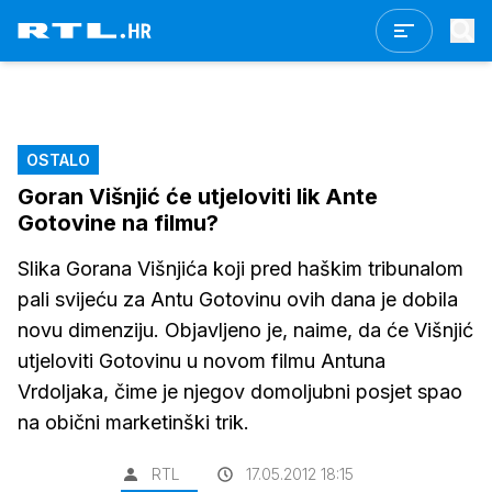
OSTALO
Goran Višnjić će utjeloviti lik Ante
Gotovine na filmu?
Slika Gorana Višnjića koji pred haškim tribunalom
pali svijeću za Antu Gotovinu ovih dana je dobila
novu dimenziju. Objavljeno je, naime, da će Višnjić
utjeloviti Gotovinu u novom filmu Antuna
Vrdoljaka, čime je njegov domoljubni posjet spao
na obični marketinški trik.
RTL
17.05.2012 18:15