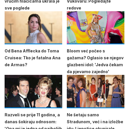
vrućim hlačicama ukrala je
Vukovaru: Pogledajte
sve poglede
redove
Od Bena Afflecka do Toma
Bloom već počeo s
Cruisea: Tko je fatalna Ana
gažama? Oglasio se njegov
de Armas?
glazbeni idol: 'Jedva čekam
da pjevamo zajedno'
Razveli se prije 11 godina, a
Ne šetaju samo
danas šokiraju odnosom:
Stradunom, već i na izložbe
'Ona mi je jedna od najboljih
idu: Ljepotice okupirale