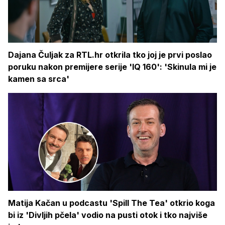
Dajana Čuljak za RTL.hr otkrila tko joj je prvi poslao
poruku nakon premijere serije 'IQ 160': 'Skinula mi je
kamen sa srca'
Matija Kačan u podcastu 'Spill The Tea' otkrio koga
bi iz 'Divljih pčela' vodio na pusti otok i tko najviše