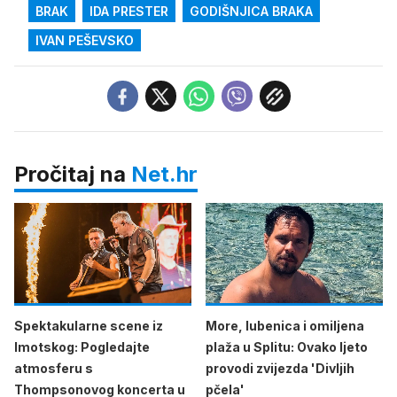
BRAK
IDA PRESTER
GODIŠNJICA BRAKA
IVAN PEŠEVSKO
Pročitaj na
Net.hr
Spektakularne scene iz
More, lubenica i omiljena
Imotskog: Pogledajte
plaža u Splitu: Ovako ljeto
atmosferu s
provodi zvijezda 'Divljih
Thompsonovog koncerta u
pčela'