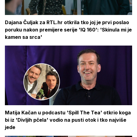
Dajana Čuljak za RTL.hr otkrila tko joj je prvi poslao
poruku nakon premijere serije 'IQ 160': 'Skinula mi je
kamen sa srca'
Matija Kačan u podcastu 'Spill The Tea' otkrio koga
bi iz 'Divljih pčela' vodio na pusti otok i tko najviše
jede