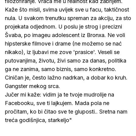
filozofiranje. Vraća me u realnost kad zabrijem.
Kaže što misli, svima uvijek sve u facu, taktičnost
nula. U svakom trenutku spreman za akciju, za sto
projekata odjednom. U poslu je strog i precizni
Švaba, po imageu adolescent iz Bronxa. Ne voli
hipsterske filmove i drame (ne možemo se nać
nikako), iz ljubavi me zove 'prasice'. Veseli se
putovanjima, životu, živi samo za danas, politika
ga ne zanima, samo biznis, samo konkretno.
Ciničan je, često lažno nadrkan, a dobar ko kruh.
Gangster mekog srca.
Jučer mi kaže: vidim ja te tvoje mudrolije na
Facebooku, sve ti lajkujem. Mada pola ne
pročitam, ko bi čitao sve te gluposti.. Sretna nam
treća godišnjica, starkeljo"