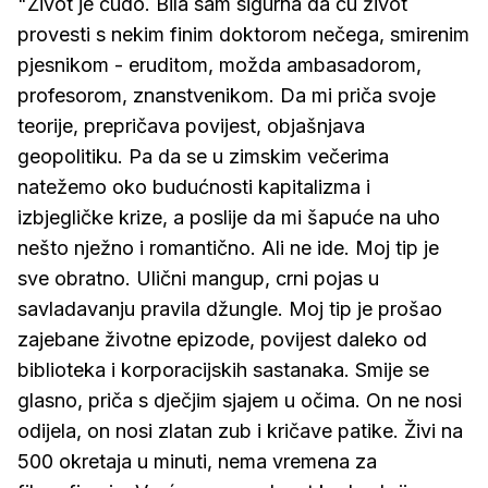
"Život je čudo. Bila sam sigurna da ću život
provesti s nekim finim doktorom nečega, smirenim
pjesnikom - eruditom, možda ambasadorom,
profesorom, znanstvenikom. Da mi priča svoje
teorije, prepričava povijest, objašnjava
geopolitiku. Pa da se u zimskim večerima
natežemo oko budućnosti kapitalizma i
izbjegličke krize, a poslije da mi šapuće na uho
nešto nježno i romantično. Ali ne ide. Moj tip je
sve obratno. Ulični mangup, crni pojas u
savladavanju pravila džungle. Moj tip je prošao
zajebane životne epizode, povijest daleko od
biblioteka i korporacijskih sastanaka. Smije se
glasno, priča s dječjim sjajem u očima. On ne nosi
odijela, on nosi zlatan zub i kričave patike. Živi na
500 okretaja u minuti, nema vremena za