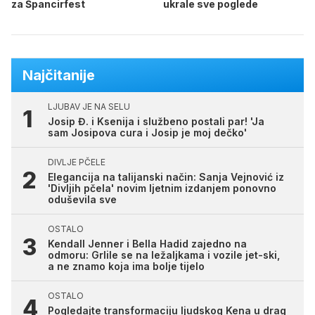
za Špancirfest
ukrale sve poglede
Najčitanije
LJUBAV JE NA SELU
Josip Đ. i Ksenija i službeno postali par! 'Ja
sam Josipova cura i Josip je moj dečko'
DIVLJE PČELE
Elegancija na talijanski način: Sanja Vejnović iz
'Divljih pčela' novim ljetnim izdanjem ponovno
oduševila sve
OSTALO
Kendall Jenner i Bella Hadid zajedno na
odmoru: Grlile se na ležaljkama i vozile jet-ski,
a ne znamo koja ima bolje tijelo
OSTALO
Pogledajte transformaciju ljudskog Kena u drag