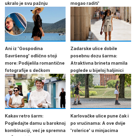
ukralo je svu pažnju
mogao raditi'
Ani iz 'Gospodina
Zadarske ulice dobile
Savršenog' odlično stoji
posebnu dozu šarma:
more: Podijelila romantične
Atraktivna brineta mamila
fotografije s dečkom
poglede u bijeloj haljinici
Kakav retro šarm:
Karlovačke ulice pune čak i
Pogledajte damu u baroknoj
po vrućinama: A ove dvije
kombinaciji, već je spremna
'rolerice' u minjacima