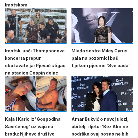
Imotskom
Imotski uoči Thompsonova
Mlađa sestra Miley Cyrus
koncerta prepun
pala na pozornici baš
obožavatelja: Pjevač stigao
tijekom pjesme 'Sve pada'
na stadion Gospin dolac
Kaja i Karlo iz 'Gospodina
Amar Bukvić o novoj ulozi,
Savršenog' uživaju na
obitelji i ljetu: 'Bez Almine
brodu: Njihovo društvo
podrške ovaj posao ne bih