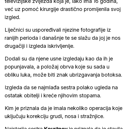
televizijske zvijezda koja je, iako ima 16 godina,
već uz pomoć kirurgije drastično promijenila svoj
izgled.
Liječnici su uspoređivali njezine fotografije iz
ranijih perioda i današnje te se slažu da joj je nos
drugačiji i izgleda iskrivljenije.
Dodali su da njene usne izgledaju kao da ih je
popunjavala, a položaj obrva koje su sada u
obliku luka, može biti znak ubrizgavanja botoksa.
Izgleda da se najmlađa sestra polako ugleda na
ostatak obitelji i kreće njihovim stopama.
Kim je priznala da je imala nekoliko operacija koje
uključuju korekciju grudi, nosa i stražnjice.
Najstarija sestra
Kourtney
je priznala da je stavila