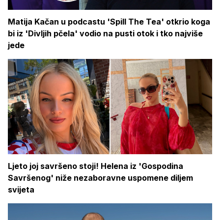
Matija Kačan u podcastu 'Spill The Tea' otkrio koga
bi iz 'Divljih pčela' vodio na pusti otok i tko najviše
jede
Ljeto joj savršeno stoji! Helena iz 'Gospodina
Savršenog' niže nezaboravne uspomene diljem
svijeta