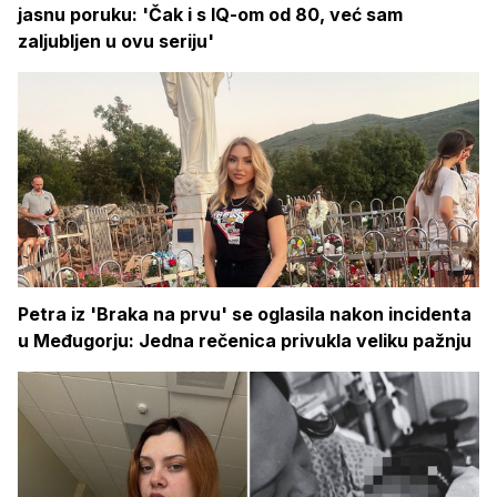
jasnu poruku: 'Čak i s IQ-om od 80, već sam
zaljubljen u ovu seriju'
Petra iz 'Braka na prvu' se oglasila nakon incidenta
u Međugorju: Jedna rečenica privukla veliku pažnju