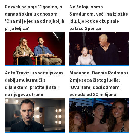
Razveli se prije 11 godina, a
Ne šetaju samo
danas šokiraju odnosom:
Stradunom, već i na izložbe
'Ona mi je jedna od najboljih
idu: Ljepotice okupirale
prijateljica'
palaču Sponza
Ante Travizi u voditeljskom
Madonna, Dennis Rodman i
debiju muku muči s
2 mjeseca čistog ludila:
dijalektom, pratitelji stali
'Ovuliram, dođi odmah' i
na njegovu stranu
ponuda od 20 milijuna