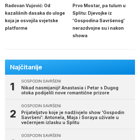
Radovan Vujović: Od
Prvo Mostar, pa tulum u
kazališnih dasaka do uloge
Splitu: Djevojke iz
koja je osvojila svjetske
'Gospodina Savršenog'
platforme
nerazdvojne su i nakon
showa
Najčitanije
GOSPODIN SAVRŠENI
Nikad nasmijaniji! Anastasia i Petar s Dugog
otoka podijelili nove romantične prizore
GOSPODIN SAVRŠENI
Prijateljstvo koje je nadživjelo show 'Gospodin
Savršeni': Antonela, Maja i Soraya uživale u
večernjem izlasku u Splitu
GOSPODIN SAVRŠENI