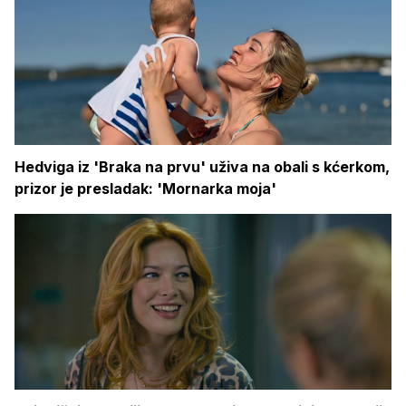
Hedviga iz 'Braka na prvu' uživa na obali s kćerkom,
prizor je presladak: 'Mornarka moja'