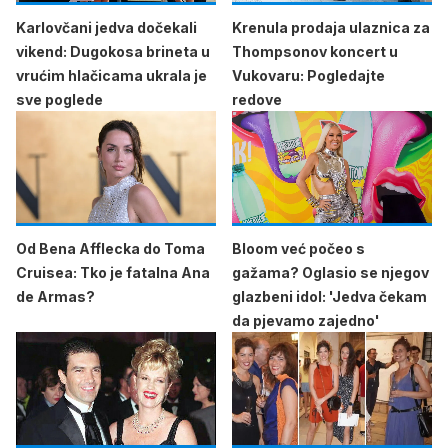
Karlovčani jedva dočekali
Krenula prodaja ulaznica za
vikend: Dugokosa brineta u
Thompsonov koncert u
vrućim hlačicama ukrala je
Vukovaru: Pogledajte
sve poglede
redove
Od Bena Afflecka do Toma
Bloom već počeo s
Cruisea: Tko je fatalna Ana
gažama? Oglasio se njegov
de Armas?
glazbeni idol: 'Jedva čekam
da pjevamo zajedno'