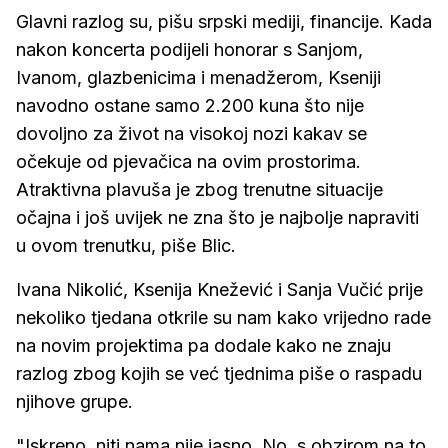
Glavni razlog su, pišu srpski mediji, financije. Kada
nakon koncerta podijeli honorar s Sanjom,
Ivanom, glazbenicima i menadžerom, Kseniji
navodno ostane samo 2.200 kuna što nije
dovoljno za život na visokoj nozi kakav se
očekuje od pjevačica na ovim prostorima.
Atraktivna plavuša je zbog trenutne situacije
očajna i još uvijek ne zna što je najbolje napraviti
u ovom trenutku, piše Blic.
Ivana Nikolić, Ksenija Knežević i Sanja Vučić prije
nekoliko tjedana otkrile su nam kako vrijedno rade
na novim projektima pa dodale kako ne znaju
razlog zbog kojih se već tjednima piše o raspadu
njihove grupe.
"Iskreno, niti nama nije jasno. No, s obzirom na to