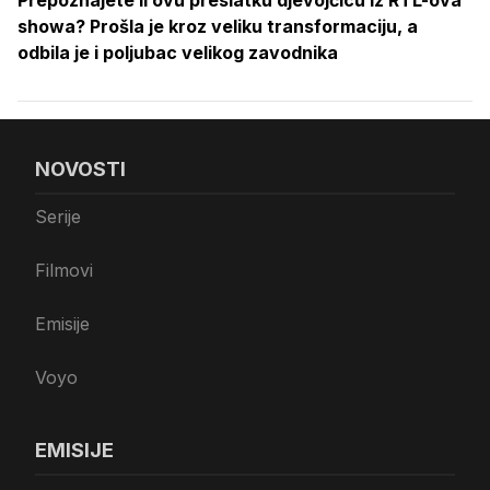
Prepoznajete li ovu preslatku djevojčicu iz RTL-ova
showa? Prošla je kroz veliku transformaciju, a
odbila je i poljubac velikog zavodnika
NOVOSTI
Serije
Filmovi
Emisije
Voyo
EMISIJE