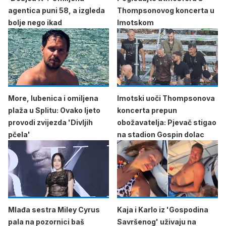
agentica puni 58, a izgleda
Thompsonovog koncerta u
bolje nego ikad
Imotskom
More, lubenica i omiljena
Imotski uoči Thompsonova
plaža u Splitu: Ovako ljeto
koncerta prepun
provodi zvijezda 'Divljih
obožavatelja: Pjevač stigao
pčela'
na stadion Gospin dolac
Mlađa sestra Miley Cyrus
Kaja i Karlo iz 'Gospodina
pala na pozornici baš
Savršenog' uživaju na