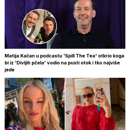
Matija Kačan u podcastu 'Spill The Tea' otkrio koga
bi iz 'Divljih pčela' vodio na pusti otok i tko najviše
jede