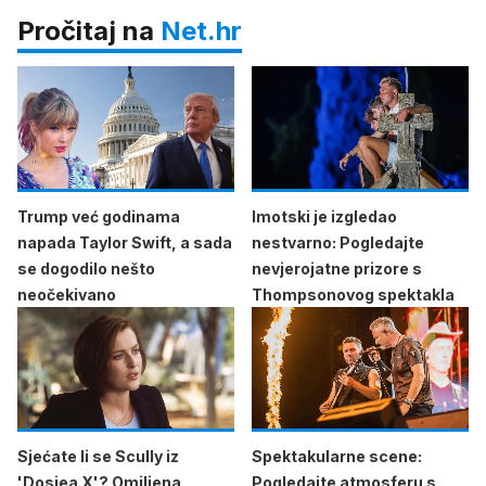
Pročitaj na
Net.hr
Trump već godinama
Imotski je izgledao
napada Taylor Swift, a sada
nestvarno: Pogledajte
se dogodilo nešto
nevjerojatne prizore s
neočekivano
Thompsonovog spektakla
Sjećate li se Scully iz
Spektakularne scene:
'Dosjea X'? Omiljena
Pogledajte atmosferu s