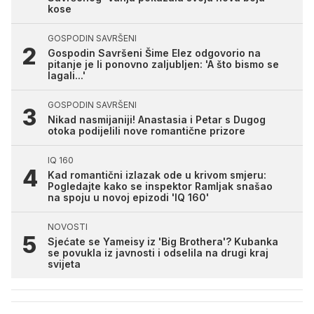
kose
GOSPODIN SAVRŠENI
Gospodin Savršeni Šime Elez odgovorio na
pitanje je li ponovno zaljubljen: 'A što bismo se
lagali...'
GOSPODIN SAVRŠENI
Nikad nasmijaniji! Anastasia i Petar s Dugog
otoka podijelili nove romantične prizore
IQ 160
Kad romantični izlazak ode u krivom smjeru:
Pogledajte kako se inspektor Ramljak snašao
na spoju u novoj epizodi 'IQ 160'
NOVOSTI
Sjećate se Yameisy iz 'Big Brothera'? Kubanka
se povukla iz javnosti i odselila na drugi kraj
svijeta