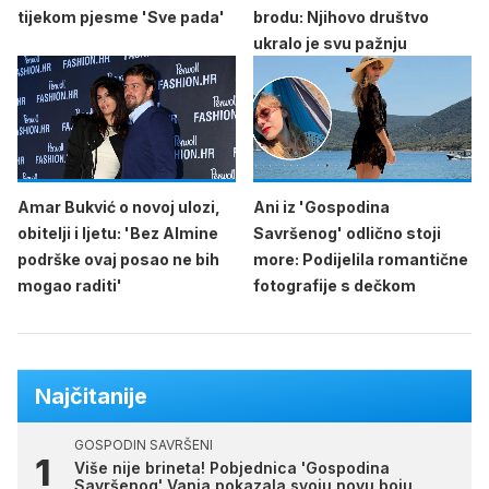
tijekom pjesme 'Sve pada'
brodu: Njihovo društvo
ukralo je svu pažnju
Amar Bukvić o novoj ulozi,
Ani iz 'Gospodina
obitelji i ljetu: 'Bez Almine
Savršenog' odlično stoji
podrške ovaj posao ne bih
more: Podijelila romantične
mogao raditi'
fotografije s dečkom
Najčitanije
GOSPODIN SAVRŠENI
Više nije brineta! Pobjednica 'Gospodina
Savršenog' Vanja pokazala svoju novu boju