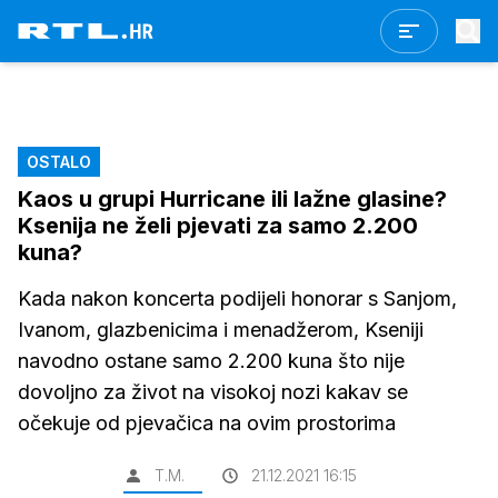
OSTALO
Kaos u grupi Hurricane ili lažne glasine?
Ksenija ne želi pjevati za samo 2.200
kuna?
Kada nakon koncerta podijeli honorar s Sanjom,
Ivanom, glazbenicima i menadžerom, Kseniji
navodno ostane samo 2.200 kuna što nije
dovoljno za život na visokoj nozi kakav se
očekuje od pjevačica na ovim prostorima
T.M.
21.12.2021 16:15