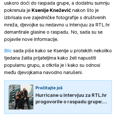
uskoro doći do raspada grupe, a dodatnu sumnju
pokrenula je
Ksenije Knežević
nakon što je
izbrisala sve zajedničke fotografije s društvenih
mreža, djevojke su nedavno u intervjuu za RTL.hr
demantirale glasine o raspadu. No, sada su se
pojavile nove informacije.
Blic
sada piše kako se Ksenije u proteklih nekoliko
tjedana žalila prijateljima kako želi napustiti
popularnu grupu, a otkrila je i kako su odnosi
među djevojkama navodno narušeni.
Pročitajte još
Hurricane u intervjuu za RTL.hr
progovorile o raspadu grupe:
'Ne dopuštamo da takve
glasine utječu na nas'