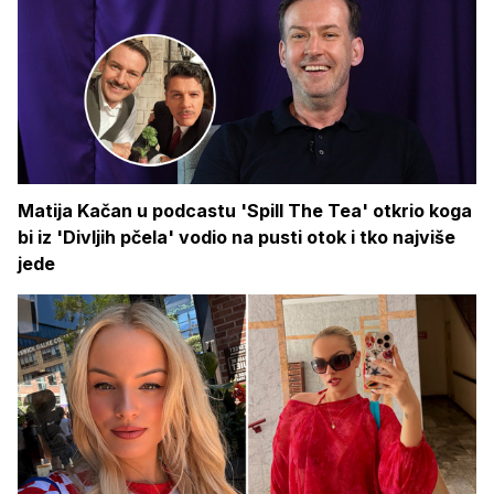
Matija Kačan u podcastu 'Spill The Tea' otkrio koga
bi iz 'Divljih pčela' vodio na pusti otok i tko najviše
jede