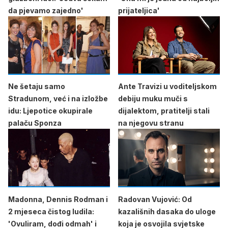
da pjevamo zajedno'
prijateljica'
Ne šetaju samo
Ante Travizi u voditeljskom
Stradunom, već i na izložbe
debiju muku muči s
idu: Ljepotice okupirale
dijalektom, pratitelji stali
palaču Sponza
na njegovu stranu
Madonna, Dennis Rodman i
Radovan Vujović: Od
2 mjeseca čistog ludila:
kazališnih dasaka do uloge
'Ovuliram, dođi odmah' i
koja je osvojila svjetske