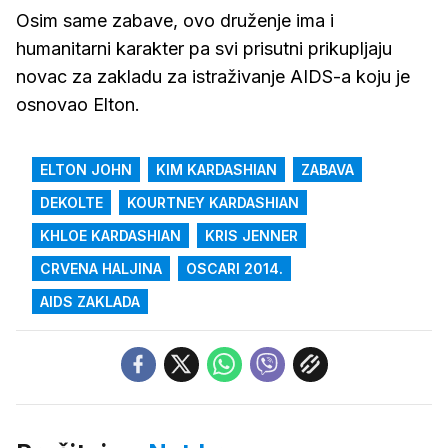
Osim same zabave, ovo druženje ima i
humanitarni karakter pa svi prisutni prikupljaju
novac za zakladu za istraživanje AIDS-a koju je
osnovao Elton.
ELTON JOHN
KIM KARDASHIAN
ZABAVA
DEKOLTE
KOURTNEY KARDASHIAN
KHLOE KARDASHIAN
KRIS JENNER
CRVENA HALJINA
OSCARI 2014.
AIDS ZAKLADA