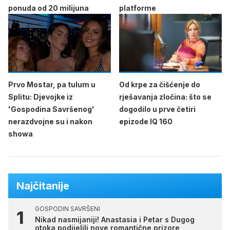
ponuda od 20 milijuna
platforme
Prvo Mostar, pa tulum u
Od krpe za čišćenje do
Splitu: Djevojke iz
rješavanja zločina: što se
'Gospodina Savršenog'
dogodilo u prve četiri
nerazdvojne su i nakon
epizode IQ 160
showa
Najčitanije
GOSPODIN SAVRŠENI
Nikad nasmijaniji! Anastasia i Petar s Dugog
otoka podijelili nove romantične prizore