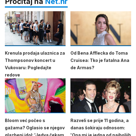
Pročitaj na
Net.hr
Krenula prodaja ulaznica za
Od Bena Afflecka do Toma
Thompsonov koncert u
Cruisea: Tko je fatalna Ana
Vukovaru: Pogledajte
de Armas?
redove
Bloom već počeo s
Razveli se prije 11 godina, a
gažama? Oglasio se njegov
danas šokiraju odnosom:
glazbeni idol: 'Jedva čekam
'Ona mi je jedna od najboljih