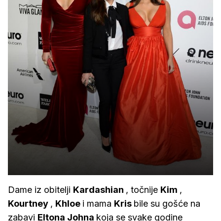
Dame iz obitelji
Kardashian
, točnije
Kim
,
Kourtney
,
Khloe
i mama
Kris
bile su gošće na
zabavi
Eltona Johna
koja se svake godine