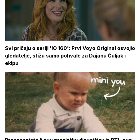
Svi pričaju o seriji 'IQ 160': Prvi Voyo Original osvojio
gledatelje, stižu samo pohvale za Dajanu Čuljak i
ekipu
Prepoznajete li ovu preslatku djevojčicu iz RTL-ova