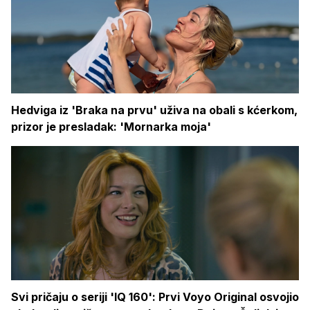
Hedviga iz 'Braka na prvu' uživa na obali s kćerkom,
prizor je presladak: 'Mornarka moja'
Svi pričaju o seriji 'IQ 160': Prvi Voyo Original osvojio