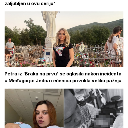
zaljubljen u ovu seriju'
Petra iz 'Braka na prvu' se oglasila nakon incidenta
u Međugorju: Jedna rečenica privukla veliku pažnju