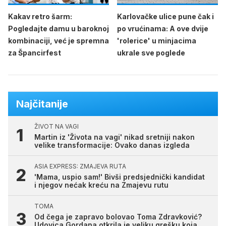
Kakav retro šarm:
Karlovačke ulice pune čak i
Pogledajte damu u baroknoj
po vrućinama: A ove dvije
kombinaciji, već je spremna
'rolerice' u minjacima
za Špancirfest
ukrale sve poglede
Najčitanije
ŽIVOT NA VAGI
Martin iz 'Života na vagi' nikad sretniji nakon
velike transformacije: Ovako danas izgleda
ASIA EXPRESS: ZMAJEVA RUTA
'Mama, uspio sam!' Bivši predsjednički kandidat
i njegov nećak kreću na Zmajevu rutu
TOMA
Od čega je zapravo bolovao Toma Zdravković?
Udovica Gordana otkrila je veliku grešku koja