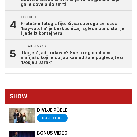
ga je dovela do smrti
OSTALO
Pretužne fotografije: Bivša supruga zvijezda
'Baywatcha' je beskućnica, izgleda puno starije
i jede iz kontejnera
DOSJE JARAK
Tko je Zijad Turković? Sve o regionalnom
mafijašu koji je ubijao kao od šale pogledajte u
'Dosjeu Jarak'
SHOW
DIVLJE PČELE
POGLEDAJ
BONUS VIDEO