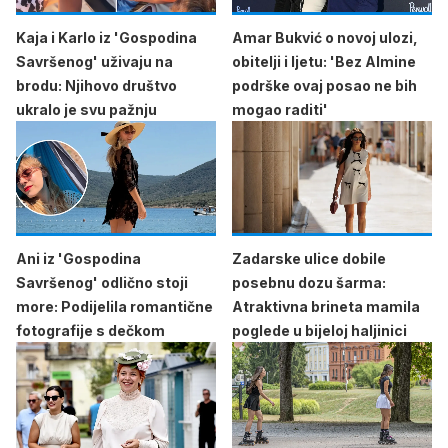
Kaja i Karlo iz 'Gospodina
Amar Bukvić o novoj ulozi,
Savršenog' uživaju na
obitelji i ljetu: 'Bez Almine
brodu: Njihovo društvo
podrške ovaj posao ne bih
ukralo je svu pažnju
mogao raditi'
Ani iz 'Gospodina
Zadarske ulice dobile
Savršenog' odlično stoji
posebnu dozu šarma:
more: Podijelila romantične
Atraktivna brineta mamila
fotografije s dečkom
poglede u bijeloj haljinici