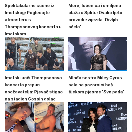
Spektakularne scene iz
More, lubenica i omiljena
Imotskog: Pogledajte
plaža u Splitu: Ovako ljeto
atmosferu s
provodi zvijezda 'Divljih
Thompsonovog koncerta u
pčela'
Imotskom
Imotski uoči Thompsonova
Mlađa sestra Miley Cyrus
koncerta prepun
pala na pozornici baš
obožavatelja: Pjevač stigao
tijekom pjesme 'Sve pada'
na stadion Gospin dolac