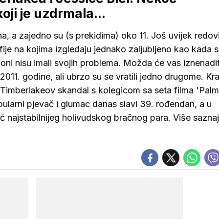
koji je uzdrmala...
, a zajedno su (s prekidima) oko 11. Još uvijek redov
afije na kojima izgledaju jednako zaljubljeno kao kada 
 oni nisu imali svojih problema. Možda će vas iznenadit
 2011. godine, ali ubrzo su se vratili jedno drugome. Kr
e Timberlakeov skandal s kolegicom sa seta filma 'Palm
pularni pjevač i glumac danas slavi 39. rođendan, a u
 najstabilnijeg holivudskog bračnog para. Više saznaj