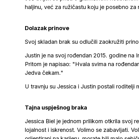
haljinu, već za ružičastu koju je posebno za n
Dolazak prinove
Svoj skladan brak su odlučili zaokružiti prin
Justin je na svoj rođendan 2015. godine na I
Pritom je napisao: "Hvala svima na rođendan
Jedva čekam."
U travnju su Jessica i Justin postali roditelj
Tajna uspješnog braka
Jessica Biel je jednom prilikom otkrila svoj 
lojalnost i iskrenost. Volimo se zabavljati. V
orijentirani na karijeru, morate bili malo se