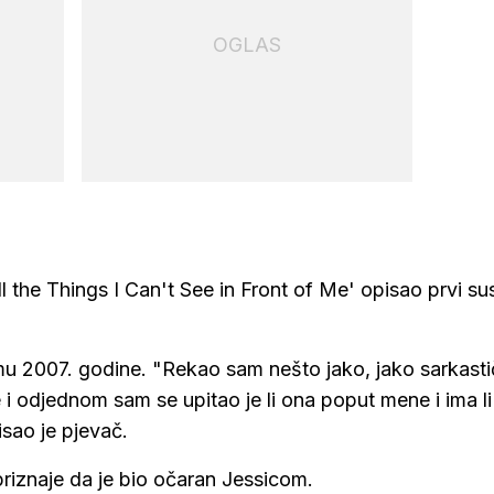
OGLAS
All the Things I Can't See in Front of Me' opisao prvi su
u 2007. godine. "Rekao sam nešto jako, jako sarkasti
e i odjednom sam se upitao je li ona poput mene i ima li
sao je pjevač.
n priznaje da je bio očaran Jessicom.