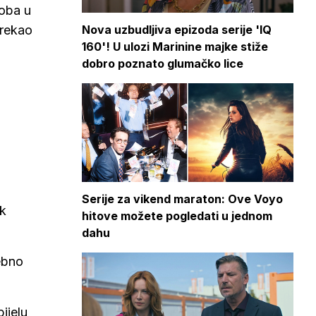
soba u
 rekao
Nova uzbudljiva epizoda serije 'IQ
160'! U ulozi Marinine majke stiže
dobro poznato glumačko lice
Serije za vikend maraton: Ove Voyo
ak
hitove možete pogledati u jednom
dahu
sebno
ijelu