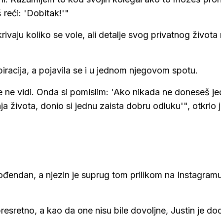
 reći: 'Dobitak!'"
vaju koliko se vole, ali detalje svog privatnog života
piracija, a pojavila se i u jednom njegovom spotu.
 ne vidi. Onda si pomislim: 'Ako nikada ne doneseš j
 života, donio si jednu zaista dobru odluku'", otkrio 
 rođendan, a njezin je suprug tom prilikom na Instagram
esretno, a kao da one nisu bile dovoljne, Justin je do