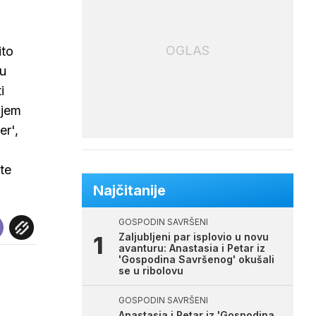
OGLAS
ito
su
i
ajem
er',
te
Najčitanije
GOSPODIN SAVRŠENI
Zaljubljeni par isplovio u novu
avanturu: Anastasia i Petar iz
'Gospodina Savršenog' okušali
se u ribolovu
GOSPODIN SAVRŠENI
Anastasia i Petar iz 'Gospodina