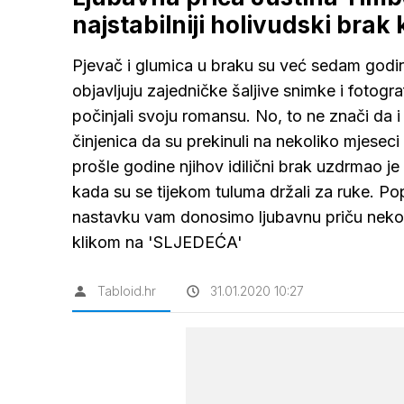
najstabilniji holivudski brak 
Pjevač i glumica u braku su već sedam godina
objavljuju zajedničke šaljive snimke i fotogr
počinjali svoju romansu. No, to ne znači da i
činjenica da su prekinuli na nekoliko mjeseci
prošle godine njihov idilični brak uzdrmao j
kada su se tijekom tuluma držali za ruke. Po
nastavku vam donosimo ljubavnu priču nekoć
klikom na 'SLJEDEĆA'
Tabloid.hr
31.01.2020 10:27