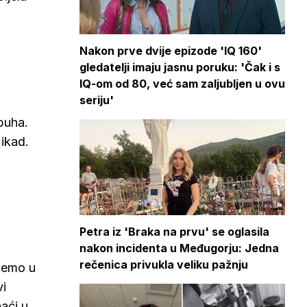
Nakon prve dvije epizode 'IQ 160'
gledatelji imaju jasnu poruku: 'Čak i s
IQ-om od 80, već sam zaljubljen u ovu
seriju'
buha.
ikad.
Petra iz 'Braka na prvu' se oglasila
nakon incidenta u Međugorju: Jedna
rečenica privukla veliku pažnju
ujemo u
vi
naći u