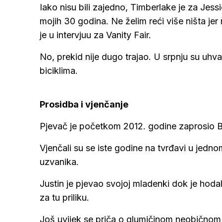
Iako nisu bili zajedno, Timberlake je za Jess
mojih 30 godina. Ne želim reći više ništa jer 
je u intervjuu za Vanity Fair.
No, prekid nije dugo trajao. U srpnju su uhv
biciklima.
Prosidba i vjenčanje
Pjevač je početkom 2012. godine zaprosio B
Vjenčali su se iste godine na tvrđavi u jedno
uzvanika.
Justin je pjevao svojoj mladenki dok je hoda
za tu priliku.
Još uvijek se priča o glumičinom neobičnom i