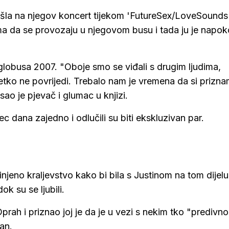
ošla na njegov koncert tijekom 'FutureSex/LoveSounds
icama da se provozaju u njegovom busu i tada ju je napo
 globusa 2007. "Oboje smo se viđali s drugim ljudima,
netko ne povrijedi. Trebalo nam je vremena da si prizn
sao je pjevač i glumac u knjizi.
c dana zajedno i odlučili su biti ekskluzivan par.
injeno kraljevstvo kako bi bila s Justinom na tom dijelu
ok su se ljubili.
rah i priznao joj je da je u vezi s nekim tko "predivno
čan.