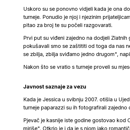
Uskoro su se ponovno vidjeli kada je ona d
turneje. Ponudio je njoj i njezinim prijatelj
pitao za broj te su počeli razgovarati.
Prvi put su viđeni zajedno na dodjeli Zlatnih
pokušavali smo se zaštititi od toga da nas 
se zbilja, zbilja sviđamo jedno drugom", napi
Nakon što se vratio s turneje proveli su mjese
Javnost saznaje za vezu
Kada je Jessica u svibnju 2007. otišla u Ujed
turneje paparazzi su ih fotografirali zajedno d
Pjevač je kasnije iste godine gostovao kod Op
miriše". Otkrio je i da je s njom jako romanti