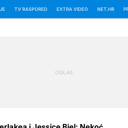
JE
TV RASPORED
EXTRA VIDEO
NET.HR
P
OGLAS
rlakea i Jessice Biel: Nekoć