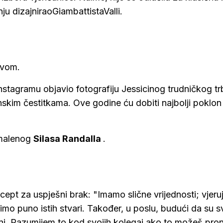
ju dizajniraoGiambattistaValli.
ovom.
nstagramu objavio fotografiju Jessicinog trudničkog tr
skim čestitkama. Ove godine ću dobiti najbolji poklon 
i malenog
Silasa Randalla
.
recept za uspješni brak: "Imamo slične vrijednosti; vjer
olimo puno istih stvari. Također, u poslu, budući da su s
bični. Razumijem to kod svojih kolegai ako to možeš pro