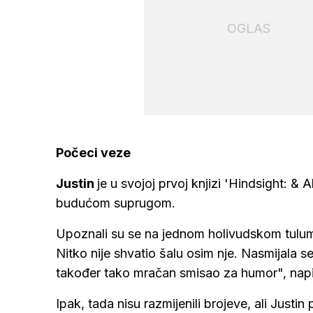
OGLAS
Počeci veze
Justin
je u svojoj prvoj knjizi 'Hindsight: & 
budućom suprugom.
Upoznali su se na jednom holivudskom tulum
Nitko nije shvatio šalu osim nje. Nasmijala s
također tako mračan smisao za humor", napi
Ipak, tada nisu razmijenili brojeve, ali Justi