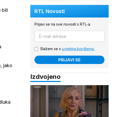
bili
RTL Novosti
Prijavi se na sve novosti s RTL-a.
a
Slažem se s
uvjetima korištenja.
PRIJAVI SE
, jako
Izdvojeno
dluka