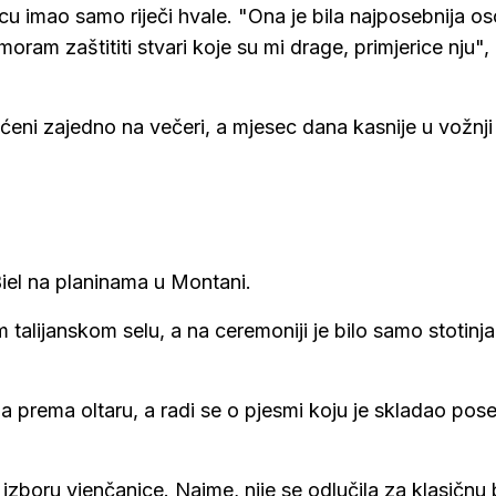
icu imao samo riječi hvale. "Ona je bila najposebnija o
moram zaštititi stvari koje su mi drage, primjerice nju",
aćeni zajedno na večeri, a mjesec dana kasnije u vožnji
iel na planinama u Montani.
m talijanskom selu, a na ceremoniji je bilo samo stotinj
la prema oltaru, a radi se o pjesmi koju je skladao po
zboru vjenčanice. Naime, nije se odlučila za klasičnu b