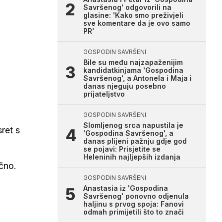
Savršenog' odgovorili na
glasine: 'Kako smo preživjeli
sve komentare da je ovo samo
PR'
GOSPODIN SAVRŠENI
Bile su među najzapaženijim
kandidatkinjama 'Gospodina
Savršenog', a Antonela i Maja i
danas njeguju posebno
prijateljstvo
GOSPODIN SAVRŠENI
Slomljenog srca napustila je
sret s
'Gospodina Savršenog', a
danas plijeni pažnju gdje god
se pojavi: Prisjetite se
Heleninih najljepših izdanja
čno.
GOSPODIN SAVRŠENI
Anastasia iz 'Gospodina
Savršenog' ponovno odjenula
haljinu s prvog spoja: Fanovi
odmah primijetili što to znači