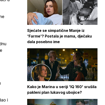
 ne
Sjećate se simpatične Manje iz
'Farme'? Postala je mama, dječaku
dala posebno ime
ednu
je
u
Kako je Marina u seriji 'IQ 160' srušila
pakleni plan lukavog ubojice?
dao i