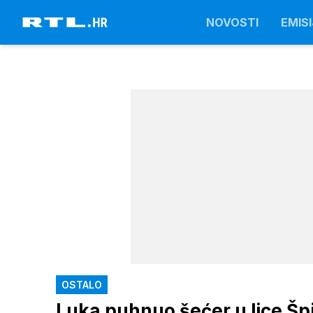
NOVOSTI
EMISI
OSTALO
Luka puhnuo šećer u lice Špič