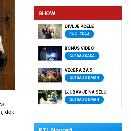
SHOW
DIVLJE PČELE
POGLEDAJ
BONUS VIDEO
GLEDAJ SADA
VEČERA ZA 5
GLEDAJ ODMAH
LJUBAV JE NA SELU
GLEDAJ ODMAH
si
m, dok
RTL Novosti