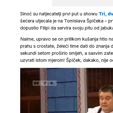
Sinoć su natjecatelji prvi put u showu
Tri, d
šećera utjecala je na Tomislava Špičeka – pr
dopustio Filipi da servira svoju pitu od jabuk
Naime, upravo se on prilikom kušanja htio na
prahu s crostate, želeći time dati do znanja d
sekundi setom proširio smijeh, a sasvim zate
uzvrati istom mjerom! Špiček, dakako, nije 