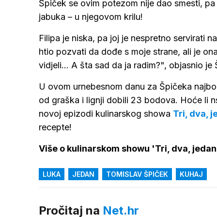
Špiček se ovim potezom nije dao smesti, pa je 
jabuka – u njegovom krilu!
Filipa je niska, pa joj je nespretno servirati
htio pozvati da dođe s moje strane, ali je ona
vidjeli... A šta sad da ja radim?", objasnio je
U ovom urnebesnom danu za Špičeka najbolje 
od graška i lignji dobili 23 bodova. Hoće li n
novoj epizodi kulinarskog showa
Tri, dva, 
recepte!
Više o kulinarskom showu 'Tri, dva, jedan 
LUKA
JEDAN
TOMISLAV ŠPIČEK
KUHAJ
Pročitaj na
Net.hr