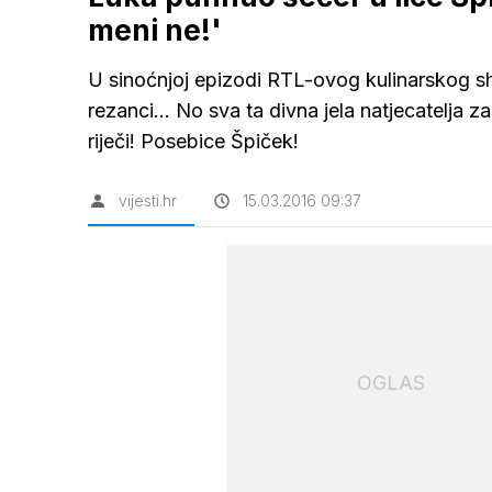
meni ne!'
U sinoćnjoj epizodi RTL-ovog kulinarskog show
rezanci... No sva ta divna jela natjecatelja z
riječi! Posebice Špiček!
vijesti.hr
15.03.2016 09:37
OGLAS