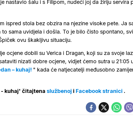
nastavio šalu i s Filipom, nudeći joj da žiriju servira 
 nam ispred stola bez obzira na njezine visoke pete. Ja s
 to sama uvidjela i došla. To je bilo čisto spontano, sv
 Špiček ovu škakljivu situaciju.
ocjene dobili su Verica i Dragan, koji su za svoje la
sataviti nizati dobre ocjene, vidjet ćemo sutra u 21:05 
jedan – kuhaj!
" kada će natjecatelji međusobno zamijen
- kuhaj' čitajtena
službenoj
i
Facebook stranici
.