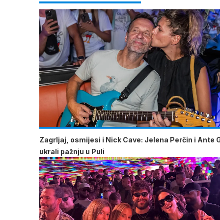
Zagrljaj, osmijesi i Nick Cave: Jelena Perčin i Ante 
ukrali pažnju u Puli