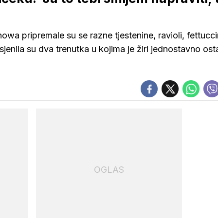
a pripremale su se razne tjestenine, ravioli, fettucci
asjenila su dva trenutka u kojima je žiri jednostavno os
OGLAS