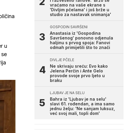
i razveselio fanove: 'Brzo se
vraćamo na vaše ekrane s
'Divljim pčelama' i još brže u
studio za nastavak snimanja'
oličina
GOSPODIN SAVRŠENI
Anastasia iz 'Gospodina
Savršenog' ponovno odjenula
haljinu s prvog spoja: Fanovi
r u
odmah primijetili što to znači
 se
DIVLJE PČELE
ija
Ne skrivaju sreću: Evo kako
Jelena Perčin i Ante Gelo
provode svoje prvo ljeto u
braku
LJUBAV JE NA SELU
Bahra iz 'Ljubav je na selu'
slavi 61. rođendan, a ima samo
jednu želju: 'Ne sanjam luksuz,
već svoj mali, topli dom'