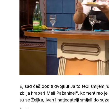
Loaded
:
44.68%
/
Upali
zvuk
E, sad ćeš dobiti dvojku! Ja to tebi smijem napr
zbilja hrabar! Mali Pažanine!", komentirao j
su se Željka, Ivan i natjecatelji smijali do suza