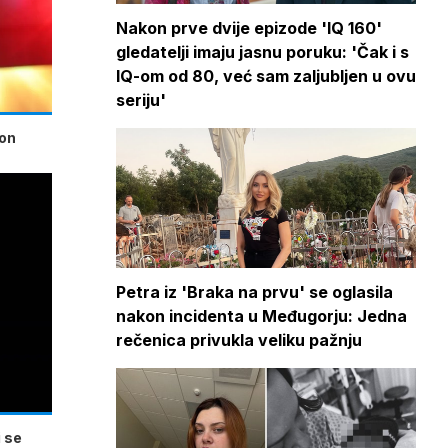
Nakon prve dvije epizode 'IQ 160'
gledatelji imaju jasnu poruku: 'Čak i s
IQ-om od 80, već sam zaljubljen u ovu
seriju'
kon
Petra iz 'Braka na prvu' se oglasila
nakon incidenta u Međugorju: Jedna
rečenica privukla veliku pažnju
 se