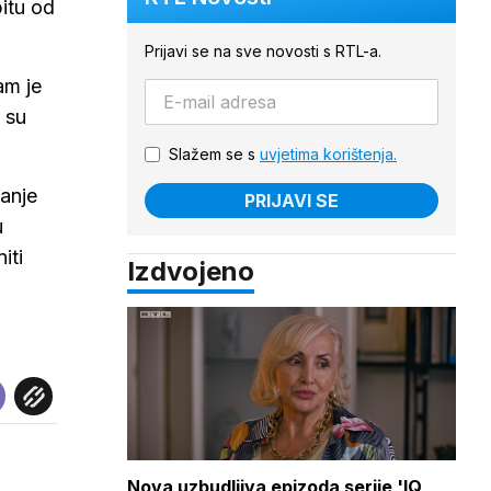
pitu od
Prijavi se na sve novosti s RTL-a.
am je
i su
Slažem se s
uvjetima korištenja.
zanje
PRIJAVI SE
u
iti
Izdvojeno
Nova uzbudljiva epizoda serije 'IQ