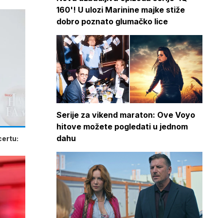
160'! U ulozi Marinine majke stiže
dobro poznato glumačko lice
Serije za vikend maraton: Ove Voyo
hitove možete pogledati u jednom
dahu
certu: