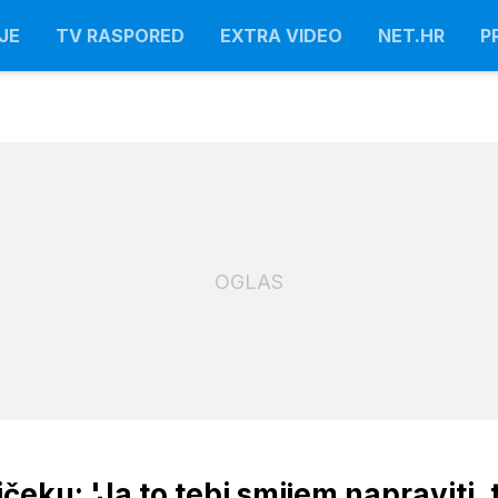
JE
TV RASPORED
EXTRA VIDEO
NET.HR
P
OGLAS
eku: 'Ja to tebi smijem napraviti, t