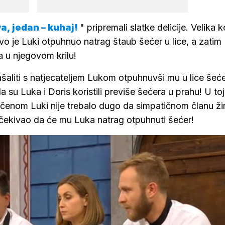
va, jedan – kuhaj!
" pripremali slatke delicije. Velika k
vo je Luki otpuhnuo natrag štaub šećer u lice, a zatim
a u njegovom krilu!
šaliti s natjecateljem Lukom otpuhnuvši mu u lice šeće
a su Luka i Doris koristili previše šećera u prahu! U toj
čenom Luki nije trebalo dugo da simpatičnom članu žir
očekivao da će mu Luka natrag otpuhnuti šećer!