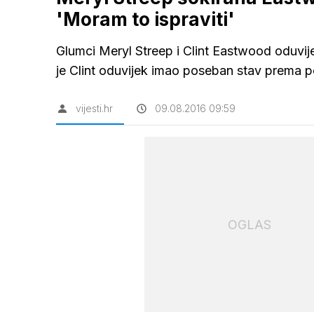
'Moram to ispraviti'
Glumci Meryl Streep i Clint Eastwood oduvijek
je Clint oduvijek imao poseban stav prema po
vijesti.hr
09.08.2016 09:59
OGLAS