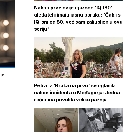
Nakon prve dvije epizode 'IQ 160'
gledatelji imaju jasnu poruku: 'Čak i s
IQ-om od 80, već sam zaljubljen u ovu
seriju'
 je
Petra iz 'Braka na prvu' se oglasila
nakon incidenta u Međugorju: Jedna
rečenica privukla veliku pažnju