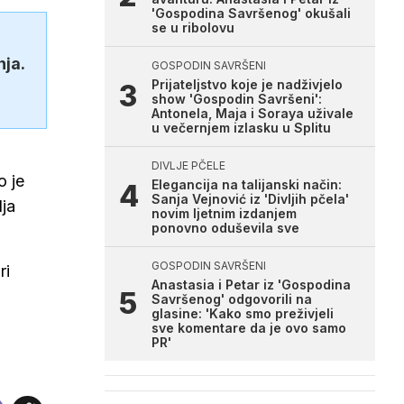
'Gospodina Savršenog' okušali
se u ribolovu
nja.
GOSPODIN SAVRŠENI
Prijateljstvo koje je nadživjelo
show 'Gospodin Savršeni':
Antonela, Maja i Soraya uživale
u večernjem izlasku u Splitu
DIVLJE PČELE
o je
Elegancija na talijanski način:
Sanja Vejnović iz 'Divljih pčela'
lja
novim ljetnim izdanjem
ponovno oduševila sve
GOSPODIN SAVRŠENI
ri
Anastasia i Petar iz 'Gospodina
Savršenog' odgovorili na
glasine: 'Kako smo preživjeli
sve komentare da je ovo samo
PR'