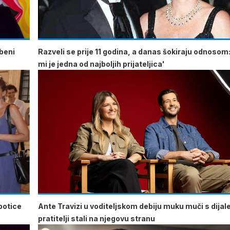
beni
Razveli se prije 11 godina, a danas šokiraju odnosom
mi je jedna od najboljih prijateljica'
potice
Ante Travizi u voditeljskom debiju muku muči s dija
pratitelji stali na njegovu stranu