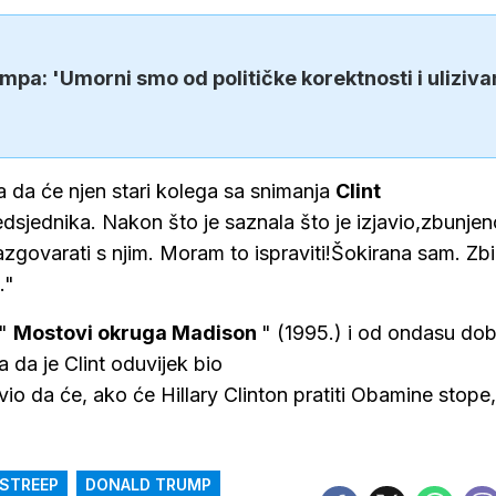
pa: 'Umorni smo od političke korektnosti i uliziva
la da će njen stari kolega sa snimanja
Clint
sjednika. Nakon što je saznala što je izjavio,zbunjen
zgovarati s njim. Moram to ispraviti!Šokirana sam. Zbi
."
 "
Mostovi okruga Madison
" (1995.) i od ondasu dob
a da je Clint oduvijek bio
vio da će, ako će Hillary Clinton pratiti Obamine stope,
STREEP
DONALD TRUMP