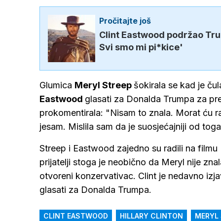
Pročitajte još
Clint Eastwood podržao Trum
Svi smo mi pi*kice'
Glumica
Meryl Streep
šokirala se kad je ču
Eastwood
glasati za Donalda Trumpa za pred
prokomentirala: "Nisam to znala. Morat ću ra
jesam. Mislila sam da je suosjećajniji od toga
Streep i Eastwood zajedno su radili na filmu
prijatelji stoga je neobično da Meryl nije znal
otvoreni konzervativac. Clint je nedavno izja
glasati za Donalda Trumpa.
CLINT EASTWOOD
HILLARY CLINTON
MERYL 