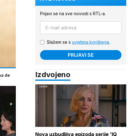
Prijavi se na sve novosti s RTL-a.
Slažem se s
uvjetima korištenja.
PRIJAVI SE
Izdvojeno
na de
Nova uzbudljiva epizoda serije 'IQ