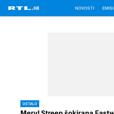
NOVOSTI
EMISI
OSTALO
Meryl Streep šokirana East