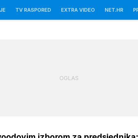
JE
TV RASPORED
EXTRA VIDEO
NET.HR
P
OGLAS
woodovim izborom za predsjednika