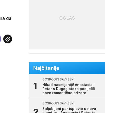
OGLAS
ila da
Najčitanije
GOSPODIN SAVRŠENI
Nikad nasmijaniji! Anastasia i
Petar s Dugog otoka podijelili
nove romantične prizore
GOSPODIN SAVRŠENI
Zaljubljeni par isplovio u novu
avanturu: Anastasia i Petar iz