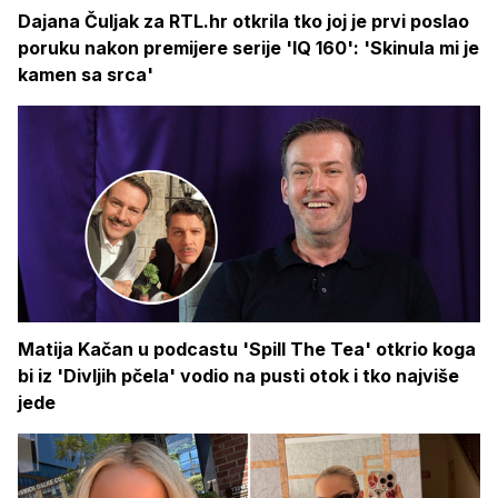
Dajana Čuljak za RTL.hr otkrila tko joj je prvi poslao
poruku nakon premijere serije 'IQ 160': 'Skinula mi je
kamen sa srca'
Matija Kačan u podcastu 'Spill The Tea' otkrio koga
bi iz 'Divljih pčela' vodio na pusti otok i tko najviše
jede