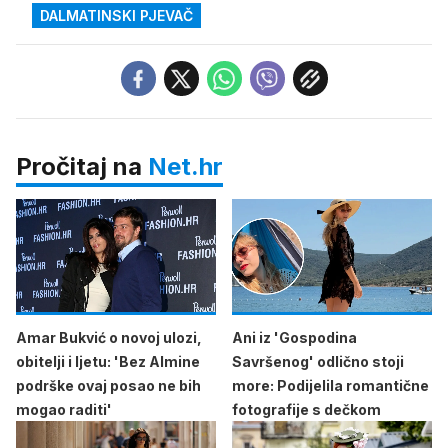
DALMATINSKI PJEVAČ
Pročitaj na
Net.hr
Amar Bukvić o novoj ulozi,
Ani iz 'Gospodina
obitelji i ljetu: 'Bez Almine
Savršenog' odlično stoji
podrške ovaj posao ne bih
more: Podijelila romantične
mogao raditi'
fotografije s dečkom