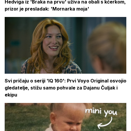
Hedviga iz 'Braka na prvu' uživa na obali s kćerkom,
prizor je presladak: 'Mornarka moja'
Svi pričaju o seriji 'IQ 160': Prvi Voyo Original osvojio
gledatelje, stižu samo pohvale za Dajanu Čuljak i
ekipu