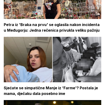
Petra iz 'Braka na prvu' se oglasila nakon incidenta
u Međugorju: Jedna rečenica privukla veliku pažnju
Sjećate se simpatične Manje iz 'Farme'? Postala je
mama, dječaku dala posebno ime