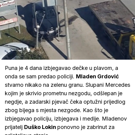
Loaded
:
63.82%
/
Upali
zvuk
Puna je 4 dana izbjegavao dečke u plavom, a
onda se sam predao policiji.
Mladen Grdović
stvarno nikako na zelenu granu. Slupani Mercedes
kojim je skrivio prometnu nezgodu, odšlepan je
negdje, a zadarski pjevač čeka optužni prijedlog
zbog bijega s mjesta nezgode. Kao što je
izbjegavao policiju, izbjegava i medije. Mladenov
prijatelj
Duško Lokin
ponovno je zabrinut za