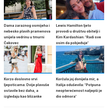
Dama zaraznog osmijeha i
Lewis Hamilton ljeto
nebesko plavih pramenova
provodi u društvu obitelji i
unijela vedrinu u tmurni
Kim Kardashian: 'Radi sve
Čakovec
osim da pobjeđuje'
Korzo doslovno vrvi
Korčula joj donijela mir, a
ljepoticama: Dvije plavuše
Italija oduševila: 'Potpuna
ostavile bez daha, a
neopterećenost naljepši je
izgledaju kao blizanke
dio odmora'