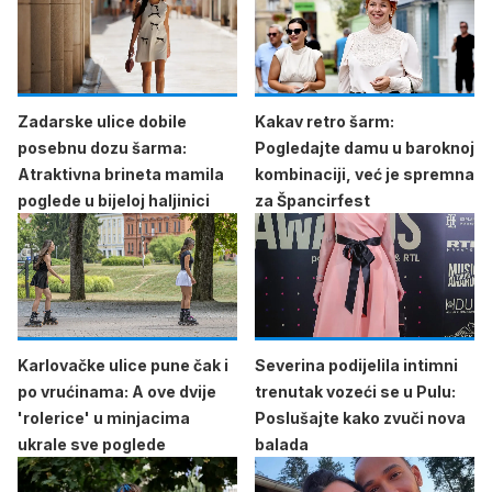
Zadarske ulice dobile
Kakav retro šarm:
posebnu dozu šarma:
Pogledajte damu u baroknoj
Atraktivna brineta mamila
kombinaciji, već je spremna
poglede u bijeloj haljinici
za Špancirfest
Karlovačke ulice pune čak i
Severina podijelila intimni
po vrućinama: A ove dvije
trenutak vozeći se u Pulu:
'rolerice' u minjacima
Poslušajte kako zvuči nova
ukrale sve poglede
balada