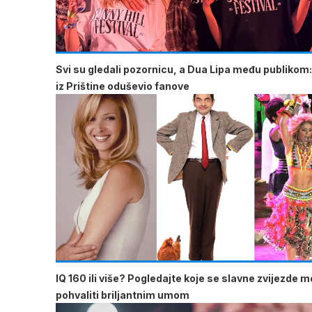
Svi su gledali pozornicu, a Dua Lipa među publikom:
iz Prištine oduševio fanove
IQ 160 ili više? Pogledajte koje se slavne zvijezde 
pohvaliti briljantnim umom