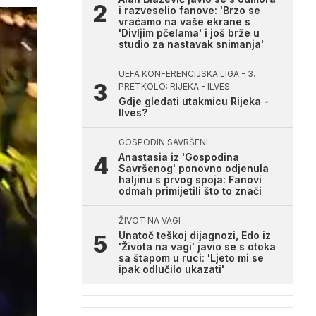
i razveselio fanove: 'Brzo se
vraćamo na vaše ekrane s
'Divljim pčelama' i još brže u
studio za nastavak snimanja'
UEFA KONFERENCIJSKA LIGA - 3.
PRETKOLO: RIJEKA - ILVES
Gdje gledati utakmicu Rijeka -
Ilves?
GOSPODIN SAVRŠENI
Anastasia iz 'Gospodina
Savršenog' ponovno odjenula
haljinu s prvog spoja: Fanovi
odmah primijetili što to znači
ŽIVOT NA VAGI
Unatoč teškoj dijagnozi, Edo iz
'Života na vagi' javio se s otoka
sa štapom u ruci: 'Ljeto mi se
ipak odlučilo ukazati'