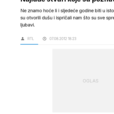
Ne znamo hoće li i sljedeće godine biti u is
su otvorili dušu i ispričali nam što su sve sp
ljubavi.
RTL
07.08.2012 18:23
OGLAS