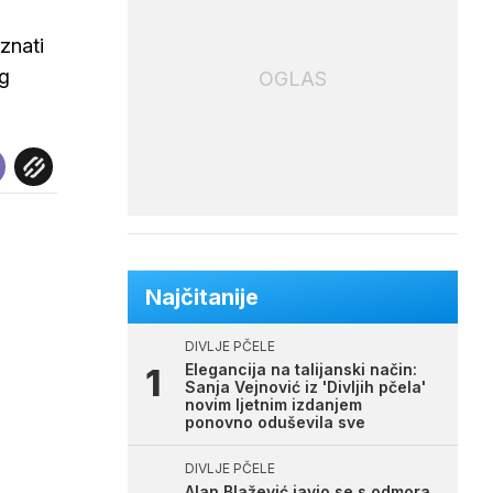
znati
og
OGLAS
Najčitanije
DIVLJE PČELE
Elegancija na talijanski način:
Sanja Vejnović iz 'Divljih pčela'
novim ljetnim izdanjem
ponovno oduševila sve
DIVLJE PČELE
Alan Blažević javio se s odmora