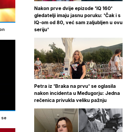
Nakon prve dvije epizode 'IQ 160'
gledatelji imaju jasnu poruku: 'Čak i s
IQ-om od 80, već sam zaljubljen u ovu
seriju'
kon
Petra iz 'Braka na prvu' se oglasila
nakon incidenta u Međugorju: Jedna
rečenica privukla veliku pažnju
 se