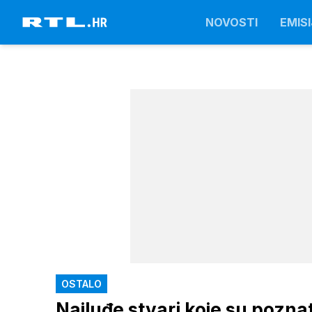
NOVOSTI
EMISI
OSTALO
Najluđe stvari koje su poznat