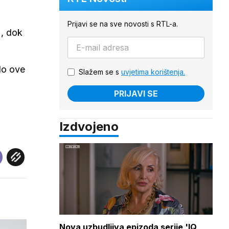
Prijavi se na sve novosti s RTL-a.
ć
, dok
do ove
Slažem se s
uvjetima korištenja.
PRIJAVI SE
i
Izdvojeno
Nova uzbudljiva epizoda serije 'IQ