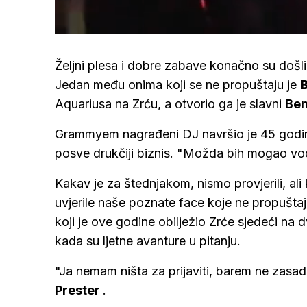
Loaded
:
39.44%
/
Upali
zvuk
Željni plesa i dobre zabave konačno su došli 
Jedan među onima koji se ne propuštaju je
Aquariusa na Zrću, a otvorio ga je slavni
Be
Grammyem nagrađeni DJ navršio je 45 godina
posve drukčiji biznis. "Možda bih mogao vodi
Kakav je za štednjakom, nismo provjerili, ali 
uvjerile naše poznate face koje ne propuštaj
koji je ove godine obilježio Zrće sjedeći na d
kada su ljetne avanture u pitanju.
"Ja nemam ništa za prijaviti, barem ne zasad,
Prester
.