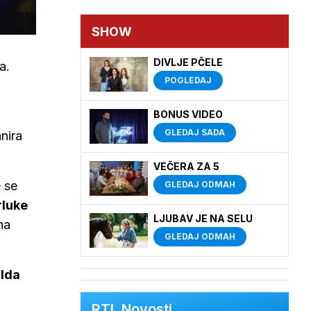
SHOW
DIVLJE PČELE
a.
POGLEDAJ
BONUS VIDEO
GLEDAJ SADA
nira
VEČERA ZA 5
e se
GLEDAJ ODMAH
rluke
LJUBAV JE NA SELU
na
GLEDAJ ODMAH
a
Ida
RTL Novosti