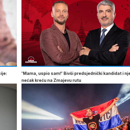
ije:
'Mama, uspio sam!' Bivši predsjednički kandidat i n
nećak kreću na Zmajevu rutu