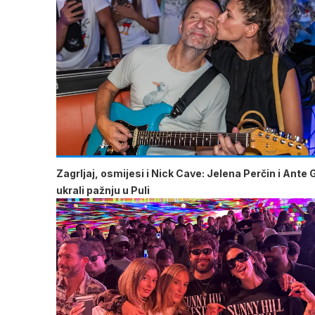
Zagrljaj, osmijesi i Nick Cave: Jelena Perčin i Ante 
ukrali pažnju u Puli