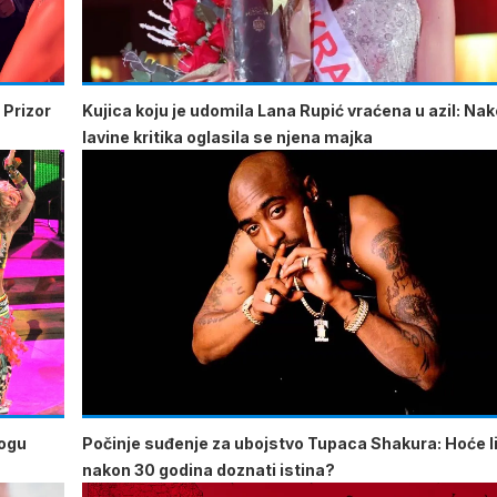
 Prizor
Kujica koju je udomila Lana Rupić vraćena u azil: Na
lavine kritika oglasila se njena majka
mogu
Počinje suđenje za ubojstvo Tupaca Shakura: Hoće li
nakon 30 godina doznati istina?