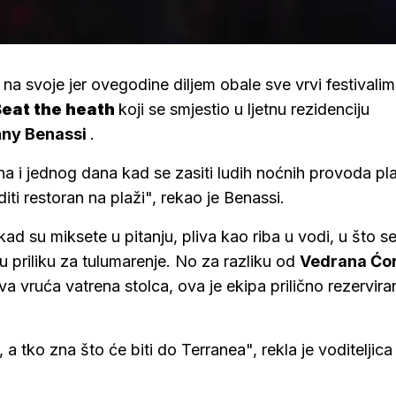
na svoje jer ovegodine diljem obale sve vrvi festivalim
Beat the heath
koji se smjestio u ljetnu rezidenciju
nny
Benassi
.
 i jednog dana kad se zasiti ludih noćnih provoda pla
ti restoran na plaži", rekao je Benassi.
kad su miksete u pitanju, pliva kao riba u vodi, u što s
u priliku za tulumarenje. No za razliku od
Vedrana
Ćo
va vruća vatrena stolca, ova je ekipa prilično rezervira
 a tko zna što će biti do Terranea", rekla je voditeljic