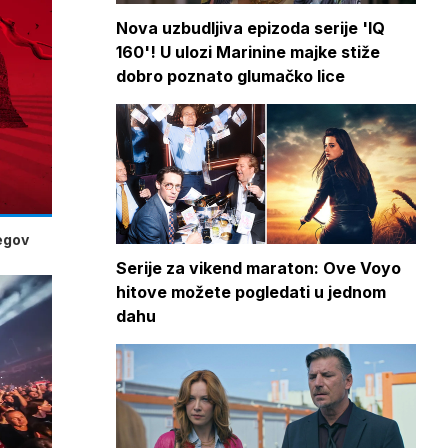
Nova uzbudljiva epizoda serije 'IQ
160'! U ulozi Marinine majke stiže
dobro poznato glumačko lice
jegov
Serije za vikend maraton: Ove Voyo
hitove možete pogledati u jednom
dahu