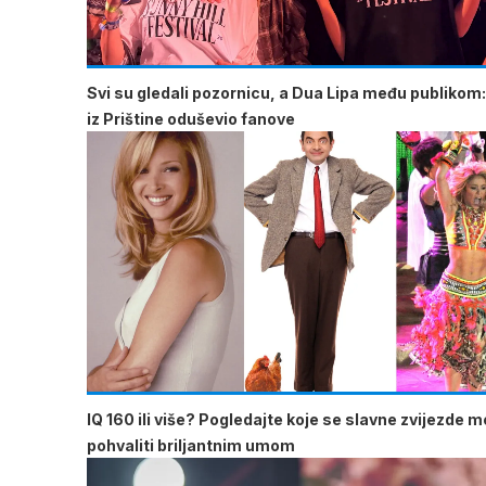
Svi su gledali pozornicu, a Dua Lipa među publikom:
iz Prištine oduševio fanove
IQ 160 ili više? Pogledajte koje se slavne zvijezde 
pohvaliti briljantnim umom