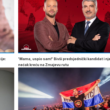
ije:
'Mama, uspio sam!' Bivši predsjednički kandidat i n
nećak kreću na Zmajevu rutu