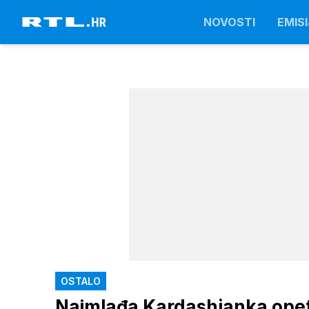
NOVOSTI
EMISI
OSTALO
Najmlađa Kardashianka opet