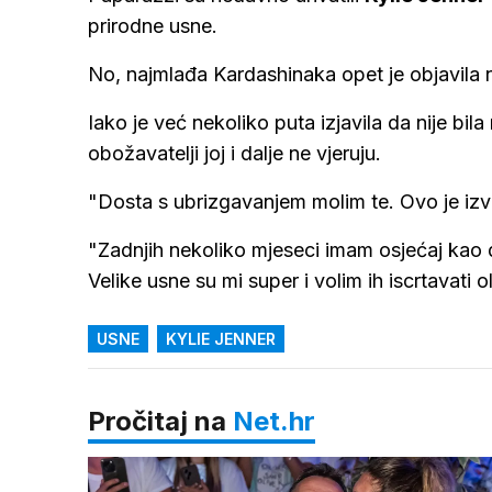
prirodne usne.
No, najmlađa Kardashinaka opet je objavila n
Iako je već nekoliko puta izjavila da nije bi
obožavatelji joj i dalje ne vjeruju.
"Dosta s ubrizgavanjem molim te. Ovo je izv
"Zadnjih nekoliko mjeseci imam osjećaj kao 
Velike usne su mi super i volim ih iscrtavati 
USNE
KYLIE JENNER
Pročitaj na
Net.hr