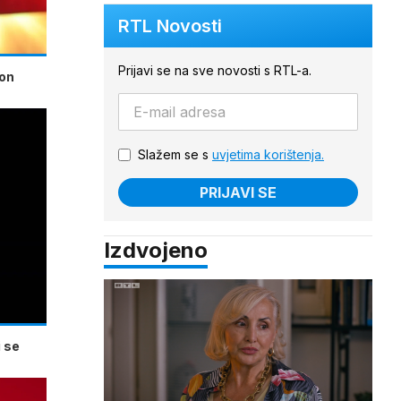
RTL Novosti
Prijavi se na sve novosti s RTL-a.
kon
Slažem se s
uvjetima korištenja.
PRIJAVI SE
Izdvojeno
 se