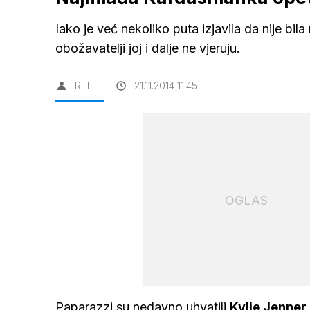
Iako je već nekoliko puta izjavila da nije bi
obožavatelji joj i dalje ne vjeruju.
RTL
21.11.2014 11:45
OGLAS
Paparazzi su nedavno uhvatili
Kylie
Jenner