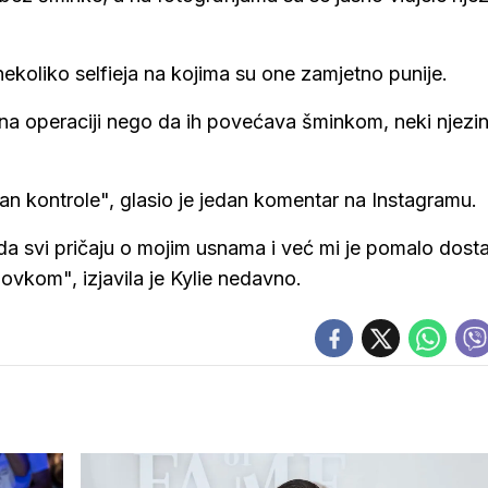
ekoliko selfieja na kojima su one zamjetno punije.
la na operaciji nego da ih povećava šminkom, neki njezin
an kontrole", glasio je jedan komentar na Instagramu.
da svi pričaju o mojim usnama i već mi je pomalo dosta
olovkom", izjavila je Kylie nedavno.