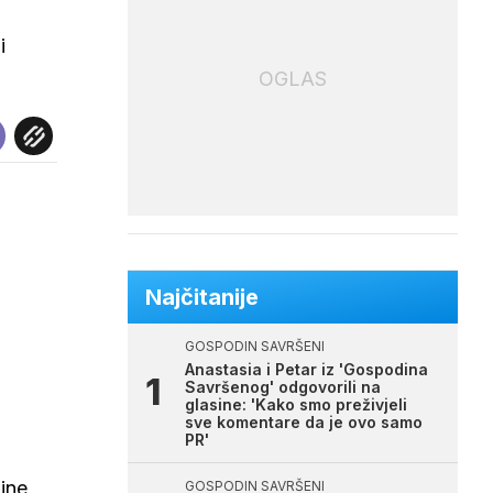
i
OGLAS
Najčitanije
GOSPODIN SAVRŠENI
Anastasia i Petar iz 'Gospodina
Savršenog' odgovorili na
glasine: 'Kako smo preživjeli
sve komentare da je ovo samo
PR'
zine
GOSPODIN SAVRŠENI