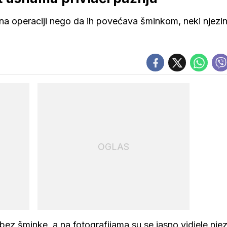
la na operaciji nego da ih povećava šminkom, neki njezin
OGLAS
bez šminke, a na fotografijama su se jasno vidjele nje