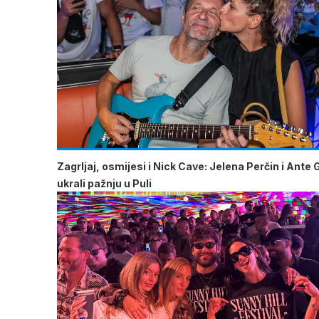
Zagrljaj, osmijesi i Nick Cave: Jelena Perčin i Ante 
ukrali pažnju u Puli