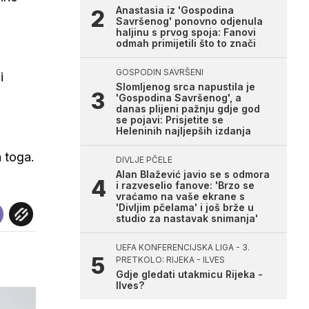
Anastasia iz 'Gospodina
Savršenog' ponovno odjenula
haljinu s prvog spoja: Fanovi
odmah primijetili što to znači
GOSPODIN SAVRŠENI
i
Slomljenog srca napustila je
'Gospodina Savršenog', a
danas plijeni pažnju gdje god
se pojavi: Prisjetite se
Heleninih najljepših izdanja
 toga.
DIVLJE PČELE
Alan Blažević javio se s odmora
i razveselio fanove: 'Brzo se
vraćamo na vaše ekrane s
'Divljim pčelama' i još brže u
studio za nastavak snimanja'
UEFA KONFERENCIJSKA LIGA - 3.
PRETKOLO: RIJEKA - ILVES
Gdje gledati utakmicu Rijeka -
Ilves?