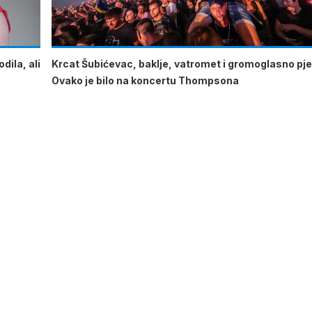
dila, ali
Krcat Šubićevac, baklje, vatromet i gromoglasno pje
Ovako je bilo na koncertu Thompsona