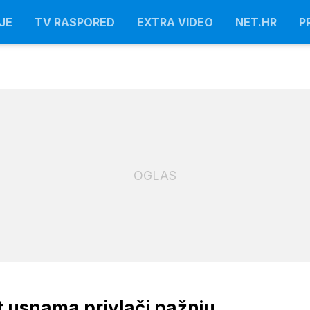
JE
TV RASPORED
EXTRA VIDEO
NET.HR
P
OGLAS
 usnama privlači pažnju