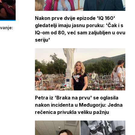
Nakon prve dvije epizode 'IQ 160'
gledatelji imaju jasnu poruku: 'Čak i s
vanje:
IQ-om od 80, već sam zaljubljen u ovu
seriju'
Petra iz 'Braka na prvu' se oglasila
nakon incidenta u Međugorju: Jedna
rečenica privukla veliku pažnju