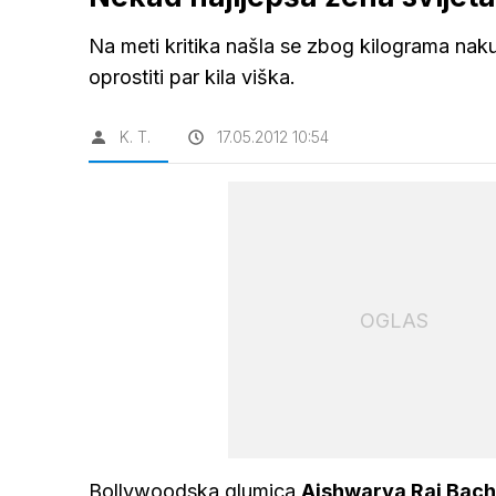
Na meti kritika našla se zbog kilograma nakup
oprostiti par kila viška.
K. T.
17.05.2012 10:54
OGLAS
Bollywoodska glumica
Aishwarya Rai Bac