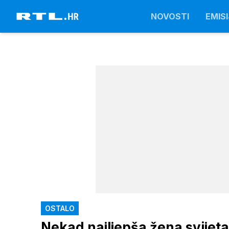
NOVOSTI
EMISI
OSTALO
Nekad najljepša žena svijet