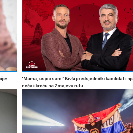
ije:
'Mama, uspio sam!' Bivši predsjednički kandidat i n
nećak kreću na Zmajevu rutu