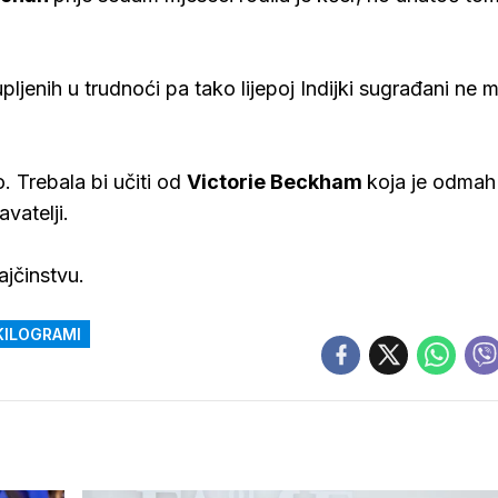
ljenih u trudnoći pa tako lijepoj Indijki sugrađani ne
. Trebala bi učiti od
Victorie
Beckham
koja je odmah
vatelji.
jčinstvu.
KILOGRAMI