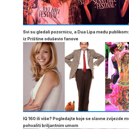
Svi su gledali pozornicu, a Dua Lipa među publikom:
iz Prištine oduševio fanove
IQ 160 ili više? Pogledajte koje se slavne zvijezde 
pohvaliti briljantnim umom