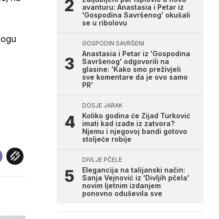
avanturu: Anastasia i Petar iz
'Gospodina Savršenog' okušali
se u ribolovu
 mogu
GOSPODIN SAVRŠENI
Anastasia i Petar iz 'Gospodina
Savršenog' odgovorili na
glasine: 'Kako smo preživjeli
sve komentare da je ovo samo
PR'
DOSJE JARAK
Koliko godina će Zijad Turković
imati kad izađe iz zatvora?
Njemu i njegovoj bandi gotovo
stoljeće robije
DIVLJE PČELE
Elegancija na talijanski način:
Sanja Vejnović iz 'Divljih pčela'
novim ljetnim izdanjem
ponovno oduševila sve