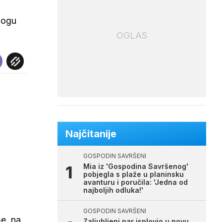
 mogu
OGLAS
Najčitanije
GOSPODIN SAVRŠENI
Mia iz 'Gospodina Savršenog'
pobjegla s plaže u planinsku
avanturu i poručila: 'Jedna od
najboljih odluka!'
GOSPODIN SAVRŠENI
me, na
Zaljubljeni par isplovio u novu