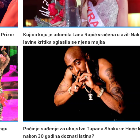
 Prizor
Kujica koju je udomila Lana Rupić vraćena u azil: Na
lavine kritika oglasila se njena majka
mogu
Počinje suđenje za ubojstvo Tupaca Shakura: Hoće li
nakon 30 godina doznati istina?