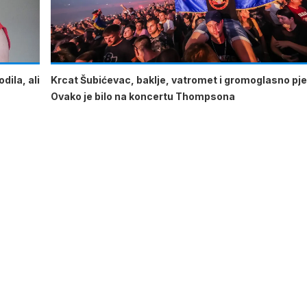
dila, ali
Krcat Šubićevac, baklje, vatromet i gromoglasno pje
Ovako je bilo na koncertu Thompsona