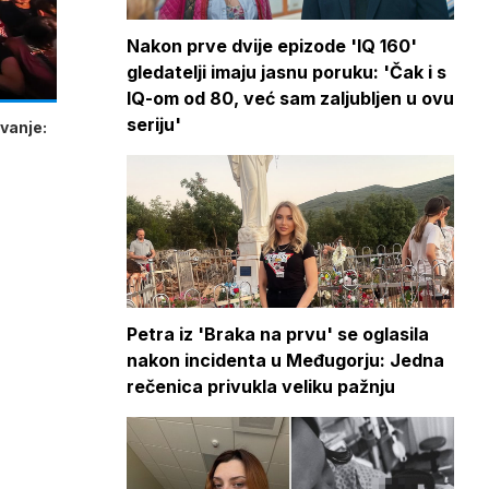
Nakon prve dvije epizode 'IQ 160'
gledatelji imaju jasnu poruku: 'Čak i s
IQ-om od 80, već sam zaljubljen u ovu
seriju'
vanje:
Petra iz 'Braka na prvu' se oglasila
nakon incidenta u Međugorju: Jedna
rečenica privukla veliku pažnju