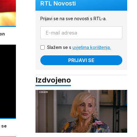
RTL Novosti
Prijavi se na sve novosti s RTL-a.
kon
Slažem se s
uvjetima korištenja.
PRIJAVI SE
Izdvojeno
 se