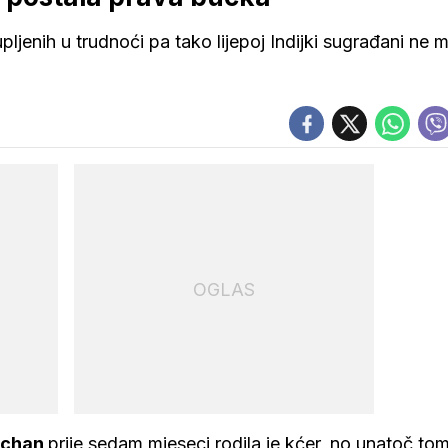
ljenih u trudnoći pa tako lijepoj Indijki sugrađani ne
OGLAS
hchan
prije sedam mjeseci rodila je kćer, no unatoč to