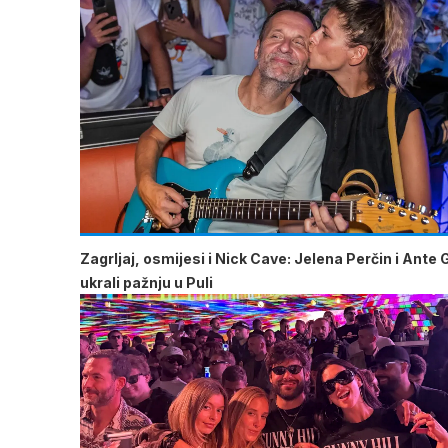
Zagrljaj, osmijesi i Nick Cave: Jelena Perčin i Ante 
ukrali pažnju u Puli