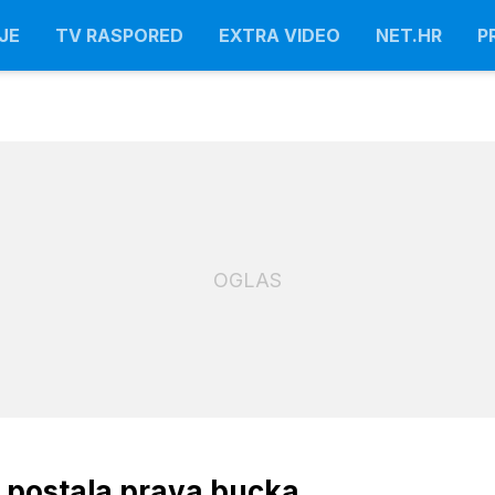
JE
TV RASPORED
EXTRA VIDEO
NET.HR
P
OGLAS
a postala prava bucka