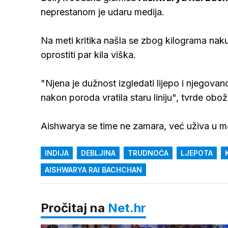
neprestanom je udaru medija.
Na meti kritika našla se zbog kilograma nakup
oprostiti par kila viška.
"Njena je dužnost izgledati lijepo i njegovano
nakon poroda vratila staru liniju", tvrde oboža
Aishwarya se time ne zamara, već uživa u ma
INDIJA
DEBLJINA
TRUDNOĆA
LJEPOTA
AISHWARYA RAI BACHCHAN
Pročitaj na
Net.hr